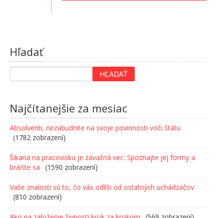
Hľadať
Najčítanejšie za mesiac
Absolventi, nezabudnite na svoje povinnosti voči štátu
(1782 zobrazení)
Šikana na pracovisku je závažná vec: Spoznajte jej formy a
bráňte sa
(1590 zobrazení)
Vaše znalosti sú to, čo vás odlíši od ostatných uchádzačov
(810 zobrazení)
Ako na založenie živnosti krok za krokom
(569 zobrazení)