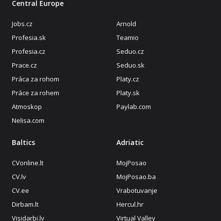
Central Europe
Jobs.cz
Arnold
Profesia.sk
Teamio
Profesia.cz
Seduo.cz
Prace.cz
Seduo.sk
Práca za rohom
Platy.cz
Práce za rohem
Platy.sk
Atmoskop
Paylab.com
Nelisa.com
Baltics
Adriatic
CVonline.lt
MojPosao
CV.lv
MojPosao.ba
CV.ee
Vrabotuvanje
Dirbam.lt
Hercul.hr
Visidarbi.lv
Virtual Valley