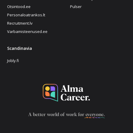
Otsintood.ee
Pulser
Personaloatrankos.lt
Recruitment.lv
Varbamisteenused.ee
Scandinavia
Jobly.fi
A better world of work for
everyone
.