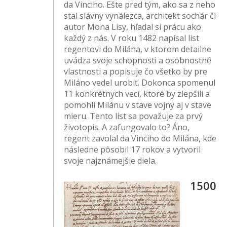
da Vinciho. Ešte pred tým, ako sa z neho
stal slávny vynálezca, architekt sochár či
autor Mona Lisy, hľadal si prácu ako
každý z nás. V roku 1482 napísal list
regentovi do Milána, v ktorom detailne
uvádza svoje schopnosti a osobnostné
vlastnosti a popisuje čo všetko by pre
Miláno vedel urobiť. Dokonca spomenul
11 konkrétnych vecí, ktoré by zlepšili a
pomohli Milánu v stave vojny aj v stave
mieru. Tento list sa považuje za prvý
životopis. A zafungovalo to? Áno,
regent zavolal da Vinciho do Milána, kde
následne pôsobil 17 rokov a vytvoril
svoje najznámejšie diela.
1500