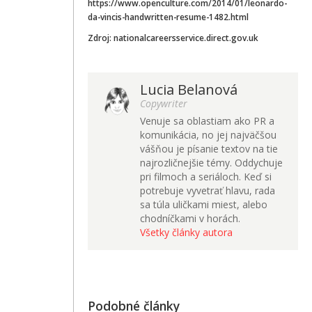
https://www.openculture.com/2014/01/leonardo-
da-vincis-handwritten-resume-1482.html
Zdroj: nationalcareersservice.direct.gov.uk
Lucia Belanová
Copywriter
Venuje sa oblastiam ako PR a
komunikácia, no jej najväčšou
vášňou je písanie textov na tie
najrozličnejšie témy. Oddychuje
pri filmoch a seriáloch. Keď si
potrebuje vyvetrať hlavu, rada
sa túla uličkami miest, alebo
chodníčkami v horách.
Všetky články autora
Podobné články