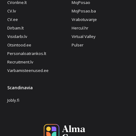
CVonline.lt
MojPosao
CV.lv
MojPosao.ba
CV.ee
Vrabotuvanje
Dirbam.lt
Hercul.hr
Visidarbi.lv
Virtual Valley
Otsintood.ee
Pulser
Personaloatrankos.lt
Recruitment.lv
Varbamisteenused.ee
Scandinavia
Jobly.fi