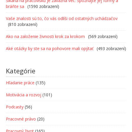
Šikana na pracovisku je závažná vec: Spoznajte jej formy a
bráňte sa
(1590 zobrazení)
Vaše znalosti sú to, čo vás odlíši od ostatných uchádzačov
(810 zobrazení)
Ako na založenie živnosti krok za krokom
(569 zobrazení)
Aké otázky by ste sa na pohovore mali opýtať
(493 zobrazení)
Kategórie
Hľadanie práce
(135)
Motivácia a rozvoj
(101)
Podcasty
(56)
Pracovné právo
(20)
Pracovný život
(165)