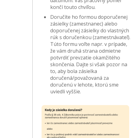
dátumom. Váš pracovný pomer
končí touto chvíľou.
Doručíte ho formou doporučenej
zásielky (zamestnanec) alebo
doporučenej zásielky do vlastných
rúk s doručenkou (zamestnávateľ).
Túto formu voľte napr. v prípade,
že vám druhá strana odmietne
potvrdiť prevzatie okamžitého
skončenia. Dajte si však pozor na
to, aby bola zásielka
doručená/považovaná za
doručenú v lehote, ktorú sme
uviedli vyššie.