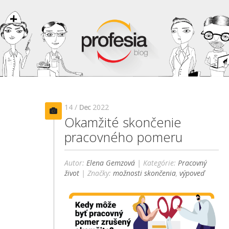
14 /
Dec
2022
Okamžité skončenie
pracovného pomeru
Autor:
Elena Gemzová
| Kategórie:
Pracovný
život
| Značky:
možnosti skončenia
,
výpoveď