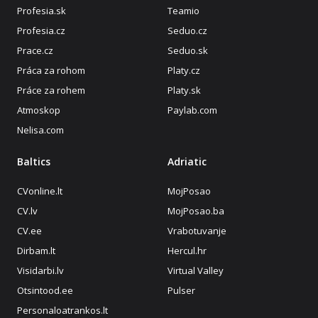
Profesia.sk
Teamio
Profesia.cz
Seduo.cz
Prace.cz
Seduo.sk
Práca za rohom
Platy.cz
Práce za rohem
Platy.sk
Atmoskop
Paylab.com
Nelisa.com
Baltics
Adriatic
CVonline.lt
MojPosao
CV.lv
MojPosao.ba
CV.ee
Vrabotuvanje
Dirbam.lt
Hercul.hr
Visidarbi.lv
Virtual Valley
Otsintood.ee
Pulser
Personaloatrankos.lt