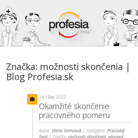
Značka: možnosti skončenia |
Blog Profesia.sk
14 /
Dec
2022
Okamžité skončenie
pracovného pomeru
Autor:
Elena Gemzová
| Kategórie:
Pracovný
život
| Značky:
možnosti skončenia
,
výpoveď