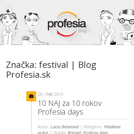
Značka: festival | Blog
Profesia.sk
28 /
Feb
2019
10 NAJ za 10 rokov
Profesia days
Autor:
Lucia Belanová
| Kategórie:
Hľadanie
práce
| Značky:
festival
,
Profesia days