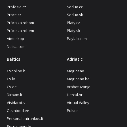
Profesia.cz
Seduo.cz
Prace.cz
Seduo.sk
Práca za rohom
Platy.cz
Práce za rohem
Platy.sk
Atmoskop
Paylab.com
Nelisa.com
Baltics
Adriatic
CVonline.lt
MojPosao
CV.lv
MojPosao.ba
CV.ee
Vrabotuvanje
Dirbam.lt
Hercul.hr
Visidarbi.lv
Virtual Valley
Otsintood.ee
Pulser
Personaloatrankos.lt
Recruitment.lv