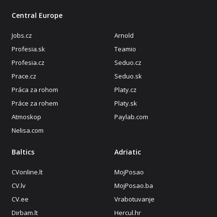
Central Europe
Jobs.cz
Arnold
Profesia.sk
Teamio
Profesia.cz
Seduo.cz
Prace.cz
Seduo.sk
Práca za rohom
Platy.cz
Práce za rohem
Platy.sk
Atmoskop
Paylab.com
Nelisa.com
Baltics
Adriatic
CVonline.lt
MojPosao
CV.lv
MojPosao.ba
CV.ee
Vrabotuvanje
Dirbam.lt
Hercul.hr