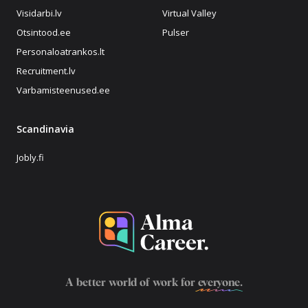
Visidarbi.lv
Virtual Valley
Otsintood.ee
Pulser
Personaloatrankos.lt
Recruitment.lv
Varbamisteenused.ee
Scandinavia
Jobly.fi
A better world of work for
everyone
.