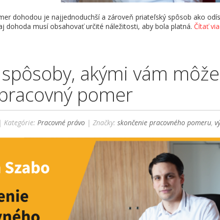
mer dohodou je najjednoduchší a zároveň priateľský spôsob ako odís
j dohoda musí obsahovať určité náležitosti, aby bola platná.
Čítať viac
 spôsoby, akými vám môže
 pracovný pomer
 Kategórie:
Pracovné právo
| Značky:
skončenie pracovného pomeru
,
v