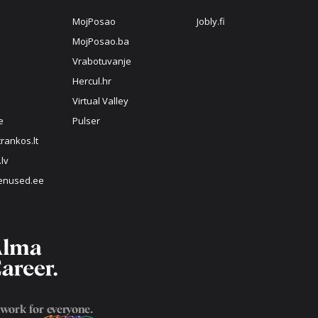
MojPosao
Jobly.fi
MojPosao.ba
Vrabotuvanje
Hercul.hr
Virtual Valley
e
Pulser
rankos.lt
.lv
enused.ee
 work for
everyone
.