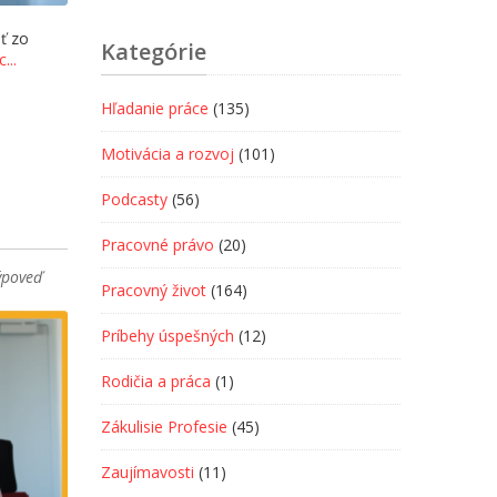
ť zo
Kategórie
...
Hľadanie práce
(135)
Motivácia a rozvoj
(101)
Podcasty
(56)
Pracovné právo
(20)
ýpoveď
Pracovný život
(164)
Príbehy úspešných
(12)
Rodičia a práca
(1)
Zákulisie Profesie
(45)
Zaujímavosti
(11)