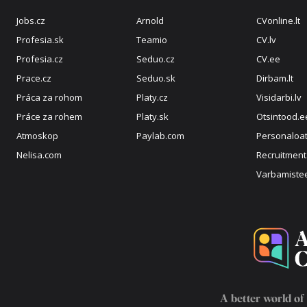
Jobs.cz
Arnold
CVonline.lt
Profesia.sk
Teamio
CV.lv
Profesia.cz
Seduo.cz
CV.ee
Prace.cz
Seduo.sk
Dirbam.lt
Práca za rohom
Platy.cz
Visidarbi.lv
Práce za rohem
Platy.sk
Otsintood.e
Atmoskop
Paylab.com
Personaloat
Nelisa.com
Recruitment
Varbamiste
A better world of