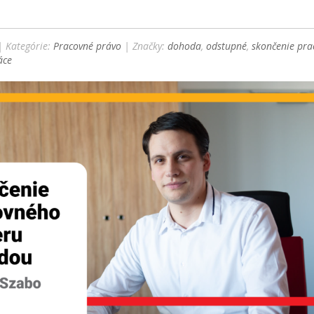
u
 Kategórie:
Pracovné právo
| Značky:
dohoda
,
odstupné
,
skončenie pr
áce