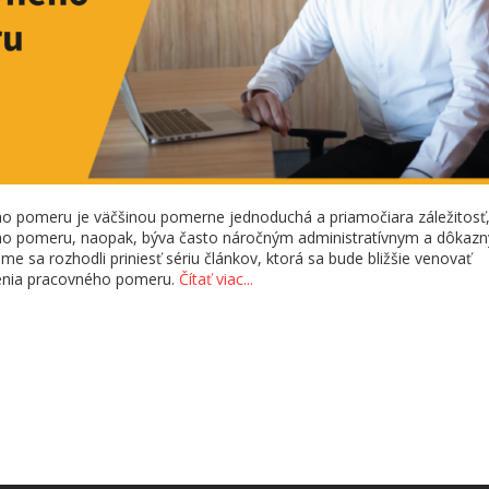
o pomeru je väčšinou pomerne jednoduchá a priamočiara záležitosť
ho pomeru, naopak, býva často náročným administratívnym a dôkaz
me sa rozhodli priniesť sériu článkov, ktorá sa bude bližšie venovať
čenia pracovného pomeru.
Čítať viac...