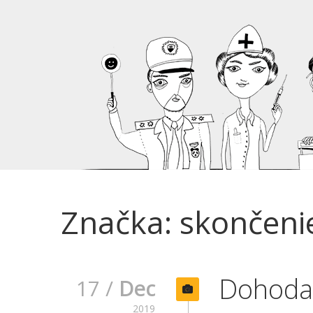
Značka: skončeni
Dohoda 
17 /
Dec
2019