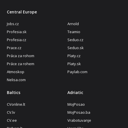
Central Europe
Jobs.cz
Arnold
Profesia.sk
Teamio
Profesia.cz
Seduo.cz
Prace.cz
Seduo.sk
Práca za rohom
Platy.cz
Práce za rohem
Platy.sk
Atmoskop
Paylab.com
Nelisa.com
Baltics
Adriatic
CVonline.lt
MojPosao
CV.lv
MojPosao.ba
CV.ee
Vrabotuvanje