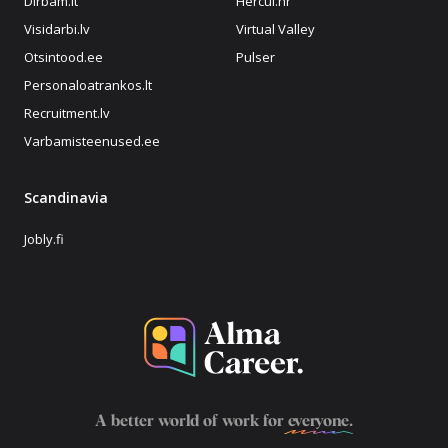
Dirbam.lt
Hercul.hr
Visidarbi.lv
Virtual Valley
Otsintood.ee
Pulser
Personaloatrankos.lt
Recruitment.lv
Varbamisteenused.ee
Scandinavia
Jobly.fi
A better world of work for
everyone
.