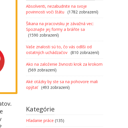
Absolventi, nezabudnite na svoje
povinnosti voči štátu
(1782 zobrazení)
Šikana na pracovisku je závažná vec:
Spoznajte jej formy a bráňte sa
(1590 zobrazení)
Vaše znalosti sú to, čo vás odlíši od
ostatných uchádzačov
(810 zobrazení)
Ako na založenie živnosti krok za krokom
(569 zobrazení)
Aké otázky by ste sa na pohovore mali
opýtať
(493 zobrazení)
atov.
Kategórie
že
v
Hľadanie práce
(135)
?