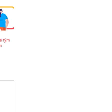
a tým
m