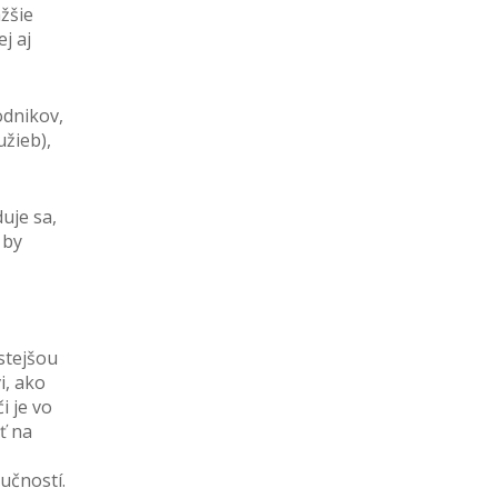
žšie
j aj
odnikov,
užieb),
uje sa,
 by
astejšou
i, ako
i je vo
ť na
učností.