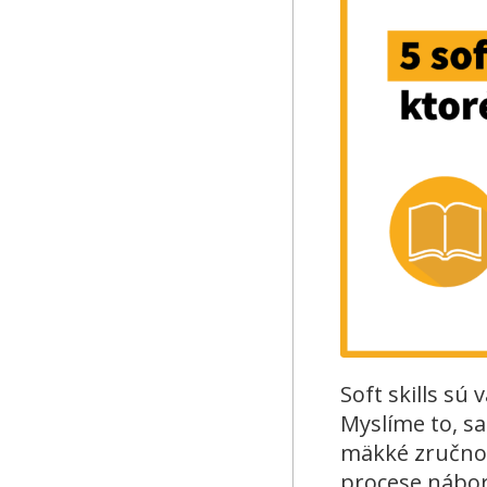
Soft skills sú
Myslíme to, s
mäkké zručnost
procese nábor