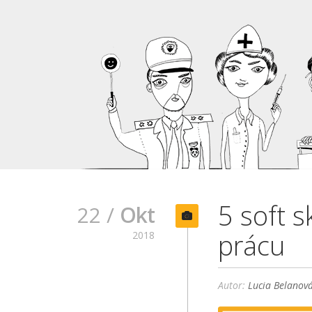
5 soft s
22 /
Okt
prácu
2018
Autor:
Lucia Belanov