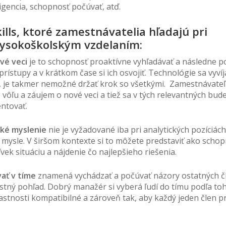
igencia, schopnosť počúvať, atď.
kills, ktoré zamestnávatelia hľadajú pri
 vysokoškolským vzdelaním:
ové veci
je to schopnosť proaktívne vyhľadávať a následne p
ístupy a v krátkom čase si ich osvojiť. Technológie sa vyvíj
, je takmer nemožné držať krok so všetkými. Zamestnávateľ
e vôľu a záujem o nové veci a tiež sa v tých relevantných bud
entovať.
cké myslenie
nie je vyžadované iba pri analytických pozíciách
 mysle. V širšom kontexte si to môžete predstaviť ako scho
ek situáciu a nájdenie čo najlepšieho riešenia.
ať v tíme
znamená vychádzať a počúvať názory ostatných č
astný pohľad. Dobrý manažér si vyberá ľudí do tímu podľa toh
astnosti kompatibilné a zároveň tak, aby každý jeden člen pr