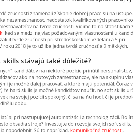
vrdé zručnosti znamenali získanie dobrej práce sú na ústupe
zka nezamestnanosť, nedostatok kvalifikovaných pracovník
mestnávateľov na tvrdé zručnosti. Vidíme to na štatistikách 
sk
, keď sa medzi najviac požadovanými vlastnosťami u kandid
ali 4 tvrdé zručnosti pri stredoškolskom vzdelaní a 5 pri
 roku 2018 je to už iba jedna tvrdá zručnosť a 9 mäkkých.
 skills stávajú také dôležité?
nych“ kandidátov na niektoré pozície prinútil personalistov,
ádzačov ako na hotových zamestnancov, ale na skupinu vlas
ými je možné ďalej pracovať, a ktoré majú potenciál. Čoraz vi
 že hard skills je možné kandidátov naučiť, no soft skills ur
ek na svojej pozícii spokojný, či sa na ňu hodí, či je predpok
 dlhšiu dobu.
tí aj pri nastupujúcej automatizácii a technologizácii. Bojíte
to obsadia stroje? Investujte do rozvoja svojich soft skills,
dia napodobniť. Sú to napríklad,
komunikačné zručnosti
,