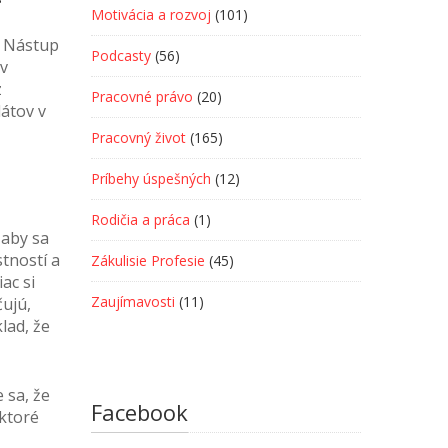
Motivácia a rozvoj
(101)
. Nástup
Podcasty
(56)
ov
z
Pracovné právo
(20)
átov v
Pracovný život
(165)
Príbehy úspešných
(12)
Rodičia a práca
(1)
 aby sa
tností a
Zákulisie Profesie
(45)
ac si
Zaujímavosti
(11)
čujú,
lad, že
 sa, že
Facebook
 ktoré