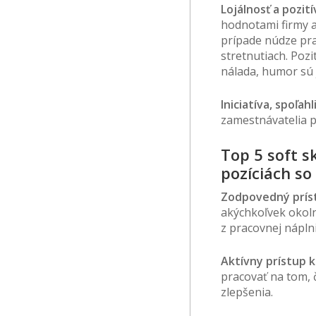
Lojálnosť a pozit
hodnotami firmy a
prípade núdze pra
stretnutiach. Pozi
nálada, humor sú 
Iniciatíva, spoľa
zamestnávatelia 
Top 5 soft s
pozíciách s
Zodpovedný príst
akýchkoľvek okoln
z pracovnej náplni
Aktívny prístup k
pracovať na tom, 
zlepšenia.