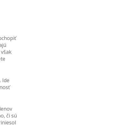
ochopiť
ajú
 však
ete
. Ide
pnosť
lenov
o, či sú
iniesol