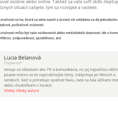
vať osobne alebo online. Taktiež sa vaše soft skills zlepšuj
znych situácií zažijete, tým sa rozvíjate a rastiete.
 zručnosti sú tie, ktoré sa viete naučiť a úroveň ich ovládania sa dá jednoducho
azykové, počítačové zručnosti.
é zručnosti môžu byť vaše osobnostné alebo medziľudské vlastnosti. Ide o kom
nfliktov, zodpovednosť, spoľahlivosť, atď.
Lucia Belanová
Copywriter
Venuje sa oblastiam ako PR a komunikácia, no jej najväčšou vášň
písanie textov na tie najrozličnejšie témy. Oddychuje pri filmoch a
seriáloch. Keď si potrebuje vyvetrať hlavu, rada sa túla uličkami mie
alebo chodníčkami v horách.
Všetky články autora