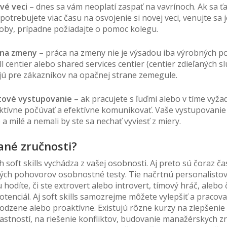
vé veci
– dnes sa vám neoplatí zaspať na vavrínoch. Ak sa ťa
potrebujete viac času na osvojenie si novej veci, venujte sa je
oby, prípadne požiadajte o pomoc kolegu.
 na zmeny
– práca na zmeny nie je výsadou iba výrobných p
ll centier alebo shared services centier (centier zdieľaných sl
jú pre zákazníkov na opačnej strane zemegule.
tové vystupovanie
– ak pracujete s ľuďmi alebo v tíme vyžad
aktívne počúvať a efektívne komunikovať. Vaše vystupovanie
a milé a nemali by ste sa nechať vyviesť z miery.
ané zručnosti?
h soft skills vychádza z vašej osobnosti. Aj preto sú čoraz č
ch pohovorov osobnostné testy. Tie načrtnú personalistov
 hodíte, či ste extrovert alebo introvert, tímový hráč, alebo č
tenciál. Aj soft skills samozrejme môžete vylepšiť a pracova
irodzene alebo proaktívne. Existujú rôzne kurzy na zlepšenie
stností, na riešenie konfliktov, budovanie manažérskych zr