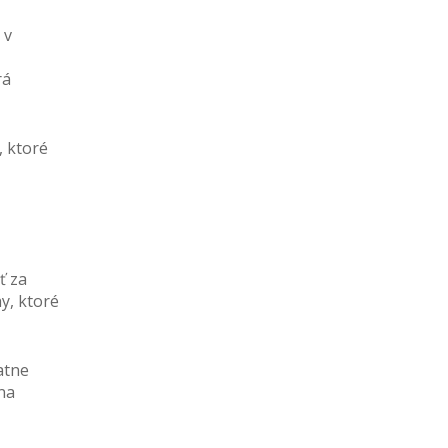
 v
rá
, ktoré
ť za
y, ktoré
atne
na