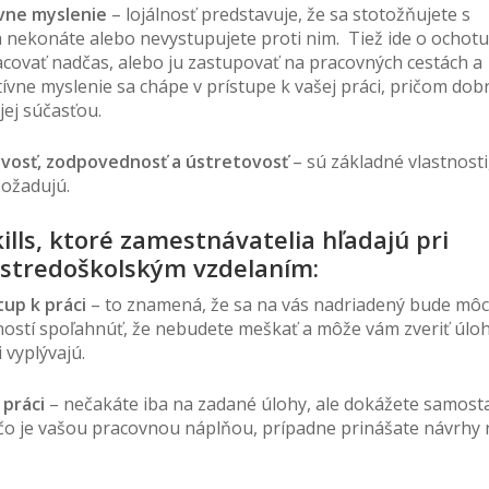
ívne myslenie
– lojálnosť predstavuje, že sa stotožňujete s
 nekonáte alebo nevystupujete proti nim. Tiež ide o ochotu
covať nadčas, alebo ju zastupovať na pracovných cestách a
tívne myslenie sa chápe v prístupe k vašej práci, pričom dob
jej súčasťou.
hlivosť, zodpovednosť a ústretovosť
– sú základné vlastnosti
požadujú.
kills, ktoré zamestnávatelia hľadajú pri
o stredoškolským vzdelaním:
up k práci
– to znamená, že sa na vás nadriadený bude môc
ostí spoľahnúť, že nebudete meškať a môže vám zveriť úloh
 vyplývajú.
 práci
– nečakáte iba na zadané úlohy, ale dokážete samost
čo je vašou pracovnou náplňou, prípadne prinášate návrhy 