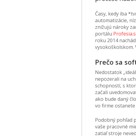
Časy, kedy iba *t
automatizácie, ní
znižujú nároky za
portálu
Profesia.
roku 2014 nachádz
vysokoškolskom. V
Prečo sa soft
Nedostatok „ideál
nepozerali na uch
schopností, s ktor
začali uvedomovať,
ako bude daný člov
vo firme ostanete
Podobný pohľad pla
vaše pracovné mies
zatiaľ stroje neve