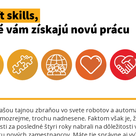
 vašou tajnou zbraňou vo svete robotov a autom
amozrejme, trochu nadnesene. Faktom však je, 
i za posledné štyri roky nabrali na dôležitosti 
u nových zamestnancov. Máte tie správne aj vy