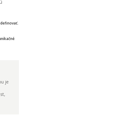
ú
 definovať.
unikačné
ou je
st,