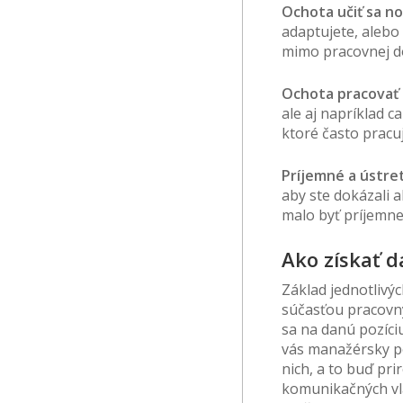
Ochota učiť sa no
adaptujete, alebo 
mimo pracovnej d
Ochota pracovať
ale aj napríklad ca
ktoré často pracu
Príjemné a ústre
aby ste dokázali 
malo byť príjemne 
Ako získať d
Základ jednotlivýc
súčasťou pracovný
sa na danú pozíciu
vás manažérsky po
nich, a to buď pr
komunikačných vla