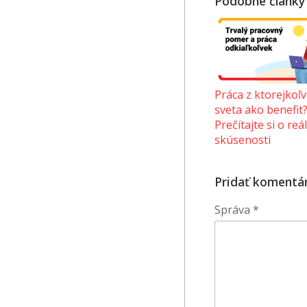
Podobné články
Práca z ktorejkoľv
sveta ako benefit
Prečítajte si o reá
skúsenosti
Pridať komentá
Správa
*