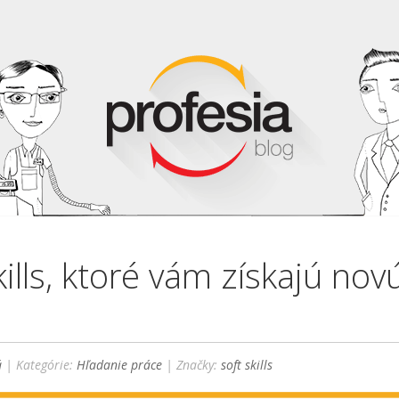
kills, ktoré vám získajú nov
á
| Kategórie:
Hľadanie práce
| Značky:
soft skills