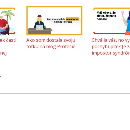
Ako som dostala svoju
Chvália vás, no vy
ek časti
fotku na blog Profesie
pochybujete? Je z
?
impostor syndró
lnej
r