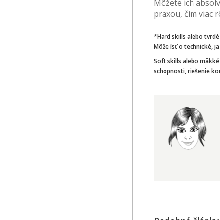
Môžete ich absolvo
praxou, čím viac rô
*Hard skills alebo tvrdé
Môže ísť o technické, j
Soft skills alebo mäkk
schopnosti, riešenie ko