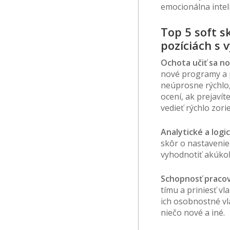
emocionálna intel
Top 5 soft s
pozíciách s
Ochota učiť sa n
nové programy a pr
neúprosne rýchlo
ocení, ak prejavít
vedieť rýchlo zori
Analytické a logi
skôr o nastavenie
vyhodnotiť akúkoľv
Schopnosť pracov
tímu a priniesť vl
ich osobnostné vl
niečo nové a iné.