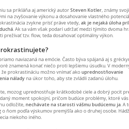
iu sa prikláňa aj americký autor
Steven Kotler
, známy svoj
mi na zvyšovanie výkonu a dosahovanie vlastného potenciá
rokrastinácia zvykne prísť práve vtedy,
ak je nejaká úloha prí
oduchá
. Ak sa vám však podarí udržať medzi týmito dvoma hr
i prežívať tzv. flow, teda dosahovať optimálny výkon.
rokrastinujete?
 priamo naviazaná na emócie. Často býva spájaná aj s gréck
ktoré znamená konať niečo proti lepšiemu úsudku. V modern
lo, že prokrastináciu možno vnímať ako
uprednostňovanie
enia nálady
na úkor toho, aby ste zvládli zadanú úlohu.
te, mozog uprednostňuje krátkodobé ciele a dobrý pocit pr
v daný moment spokojní, pričom budúce problémy, ktoré vás
hu odložíte,
nechávate na starosti vášmu budúcemu ja
. A 
g o ňom podľa výskumov premýšľa ako o druhej osobe. Hádž
ecia niekoho iného.