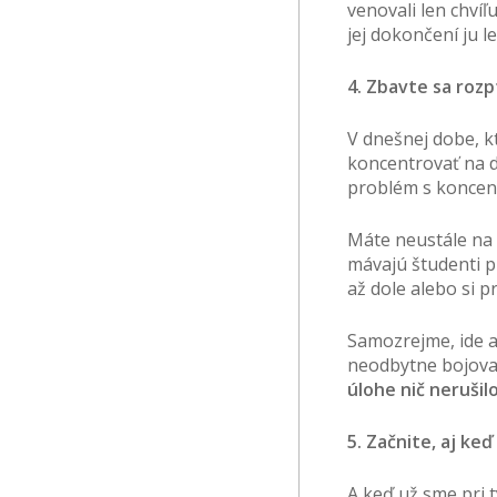
venovali len chví
jej dokončení ju l
4. Zbavte sa rozp
V dnešnej dobe, k
koncentrovať na d
problém s koncent
Máte neustále na 
mávajú študenti p
až dole alebo si p
Samozrejme, ide a
neodbytne bojovať
úlohe nič nerušil
5. Začnite, aj keď
A keď už sme pri t