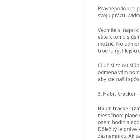
Pravdepodobne po
svoju prácu uvidít
Vezmite si naprík
ešte k tomu s úsm
možné. No odmeni
trochu rýchlejšiu
Či už si za ňu sľú
odmena vám pomôže
aby ste našli spôs
3. Habit tracker –
Habit tracker (z
mesačnom pláne si 
osem hodín alebo 
Dôležitý je práve
záznamníku. Ak sa