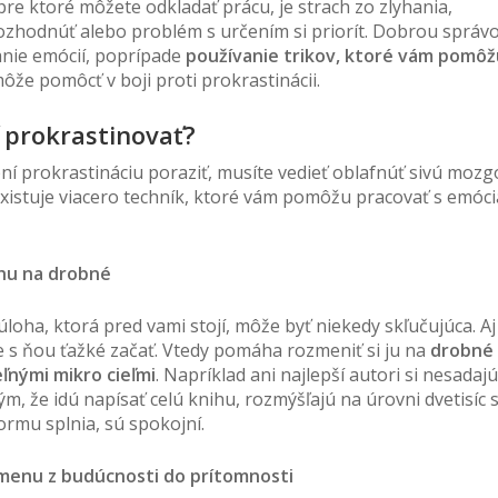
pre ktoré môžete odkladať prácu, je strach zo zlyhania,
zhodnúť alebo problém s určením si priorít. Dobrou správ
danie emócií, poprípade
používanie trikov, ktoré vám pomôž
môže pomôcť v boji proti prokrastinácii.
 prokrastinovať?
pní prokrastináciu poraziť, musíte vedieť oblafnúť sivú moz
Existuje viacero techník, ktoré vám pomôžu pracovať s emóci
ohu na drobné
loha, ktorá pred vami stojí, môže byť niekedy skľučujúca. Aj
 s ňou ťažké začať. Vtedy pomáha rozmeniť si ju na
drobné 
ľnými mikro cieľmi
. Napríklad ani najlepší autori si nesadaj
ým, že idú napísať celú knihu, rozmýšľajú na úrovni dvetisíc 
ormu splnia, sú spokojní.
dmenu z budúcnosti do prítomnosti