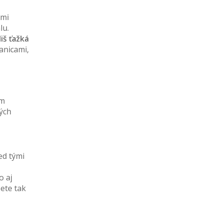
imi
lu.
liš ťažká
anicami,
ym
ých
ed tými
to aj
ete tak