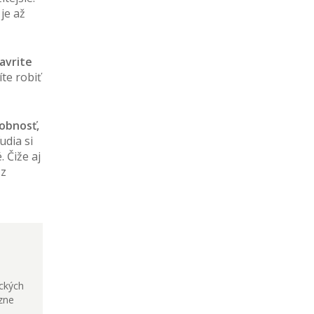
 je až
avrite
íte robiť
obnosť,
udia si
 Čiže aj
 z
eckých
ôzne