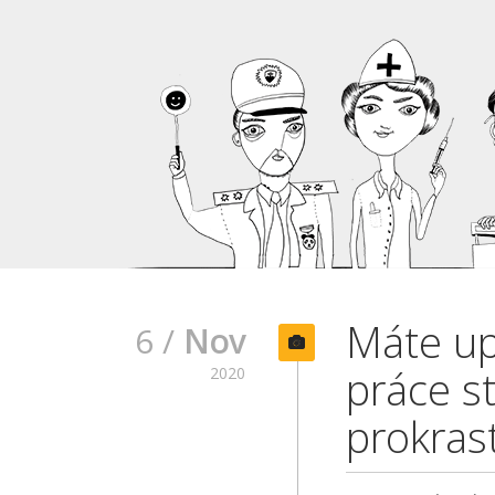
Máte up
6 /
Nov
práce st
2020
prokrast