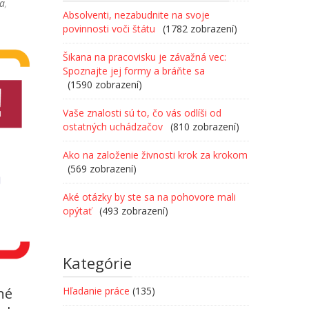
ta
,
Absolventi, nezabudnite na svoje
povinnosti voči štátu
(1782 zobrazení)
Šikana na pracovisku je závažná vec:
Spoznajte jej formy a bráňte sa
(1590 zobrazení)
Vaše znalosti sú to, čo vás odlíši od
ostatných uchádzačov
(810 zobrazení)
Ako na založenie živnosti krok za krokom
(569 zobrazení)
Aké otázky by ste sa na pohovore mali
opýtať
(493 zobrazení)
Kategórie
né
Hľadanie práce
(135)