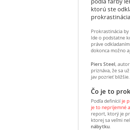
podľa farby le
ktorú ste odkl
prokrastinácia
Prokrastinácia by
Ide o podstatne k
práve odkladaním
dokonca možno aj 
Piers Steel
, auto
priznáva, že sa už
jav pozrieť bližšie.
Čo je to pro
Podľa definícií
je 
je to nepríjemné 
report, ktorý je 
ktorej sa veľmi n
nábytku
.