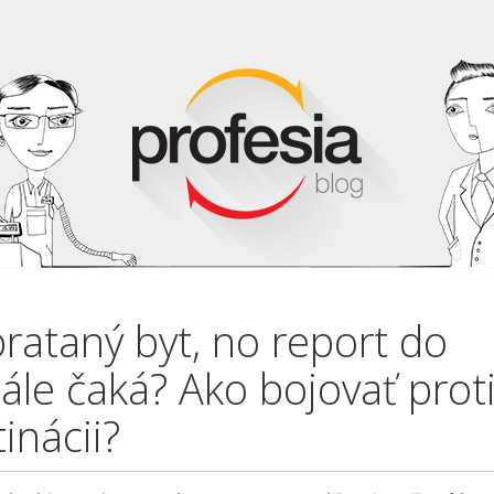
rataný byt, no report do
ále čaká? Ako bojovať prot
inácii?