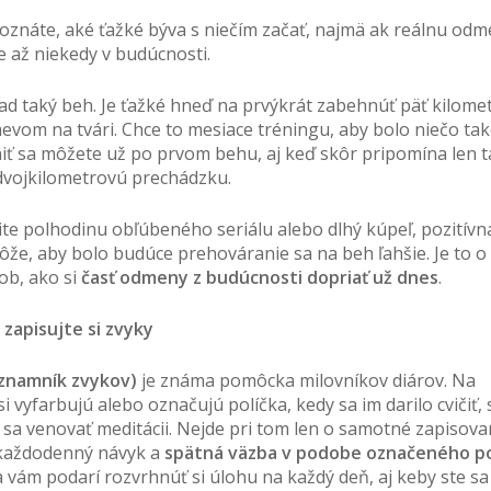
znáte, aké ťažké býva s niečím začať, najmä ak reálnu odm
e až niekedy v budúcnosti.
lad taký beh. Je ťažké hneď na prvýkrát zabehnúť päť kilome
evom na tvári. Chce to mesiace tréningu, aby bolo niečo ta
ť sa môžete už po prvom behu, aj keď skôr pripomína len 
 dvojkilometrovú prechádzku.
bite polhodinu obľúbeného seriálu alebo dlhý kúpeľ, pozitívn
, aby bolo budúce prehováranie sa na beh ľahšie. Je to o
ob, ako si
časť odmeny z budúcnosti dopriať už dnes
.
 zapisujte si zvyky
áznamník zvykov)
je známa pomôcka milovníkov diárov. Na
vyfarbujú alebo označujú políčka, kedy sa im darilo cvičiť, 
sa venovať meditácii. Nejde pri tom len o samotné zapisovan
 každodenný návyk a
spätná väzba v podobe označeného po
 vám podarí rozvrhnúť si úlohu na každý deň, aj keby ste sa 