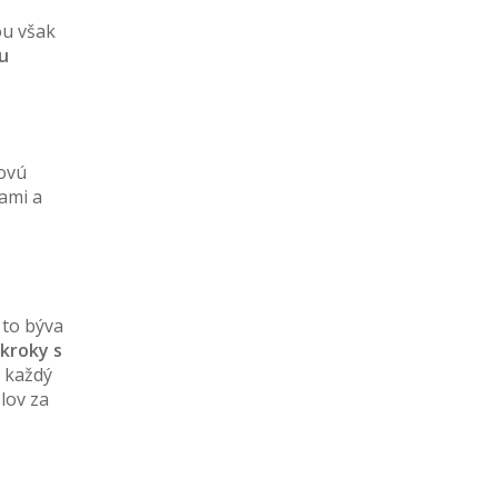
ou však
u
govú
ami a
 to býva
kroky s
ú každý
slov za