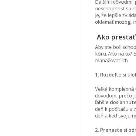
Ďalšími dôvodmi, 
neschopnosť sa ro
je, že lepšie zvlá
oklamať mozog
, 
Ako prestať
Aby ste boli scho
kôru. Ako na to? 
manažovať ich.
1. Rozdeľte si úl
Veľká komplexná ú
dôvodom, prečo je
ľahšie dosiahnute
deň k počítaču s t
deň a keď svoju n
2. Preneste si o