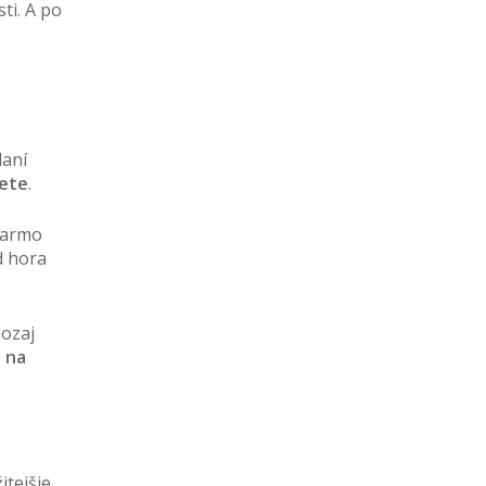
ti. A po
daní
jete
.
adarmo
d hora
aozaj
e na
tejšie.