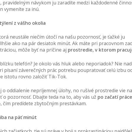
ľu, pravidelným návykom ju zaradíte medzi každodenné činnos
en vymeníte za inú.
týlení z vášho okolia
torá neustále niečím útočí na našu pozornosť, je ťažké ju
lhšie ako na pár desiatok minút. Ak máte pri pracovnom za
ráciou, môže byť na príčine aj
prostredie, v ktorom pracu
blízku telefón? Je okolo vás hluk alebo neporiadok? Nie n
ri písaní záverečných prác potrebu poupratovať celú izbu o
re istotu rovno založiť Tik-Tok.
j o oddialenie nepríjemnej úlohy, no rušivé prostredie vie n
 o pozornosť. Dbajte teda na to, aby vás už
po začatí prác
o
, čím predídete zbytočným prestávkam.
 iba na päť minút
ých začiatkoch, tie sú práve v boji s prokrastináciou najdôleži