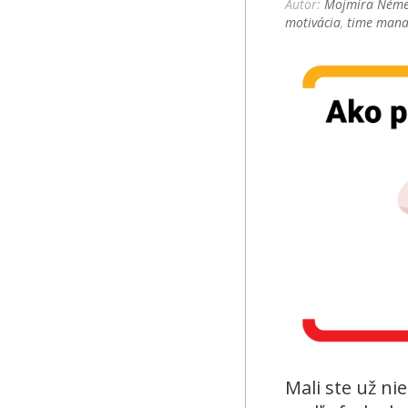
Autor:
Mojmíra Néme
motivácia
,
time man
Mali ste už ni