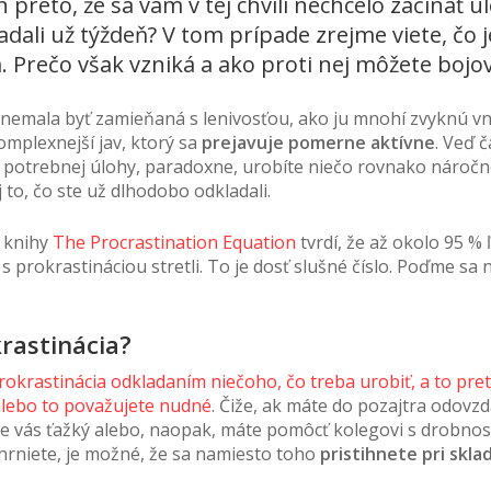
n preto, že sa vám v tej chvíli nechcelo začínať ú
adali už týždeň? V tom prípade zrejme viete, čo j
. Prečo však vzniká a ako proti nej môžete bojo
 nemala byť zamieňaná s lenivosťou, ako ju mnohí zvyknú vn
omplexnejší jav, ktorý sa
prejavuje pomerne aktívne
. Veď 
 potrebnej úlohy, paradoxne, urobíte niečo rovnako náročn
to, čo ste už dlhodobo odkladali.
r knihy
The Procrastination Equation
tvrdí, že až okolo 95 % 
 s prokrastináciou stretli. To je dosť slušné číslo. Poďme sa 
krastinácia?
prokrastinácia odkladaním niečoho, čo treba urobiť, a to pret
alebo to považujete nudné
. Čiže, ak máte do pozajtra odovzd
pre vás ťažký alebo, naopak, máte pomôcť kolegovi s drobnos
ehrniete, je možné, že sa namiesto toho
pristihnete pri skla