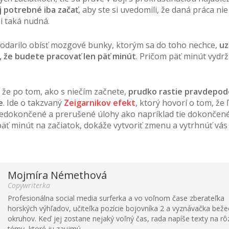
j potrebné iba začať
, aby ste si uvedomili, že daná práca nie
i taká nudná.
podarilo obísť mozgové bunky, ktorým sa do toho nechce,
uz
 že budete pracovať len päť minút
. Pričom päť minút vydrž
že po tom, ako s niečím začnete,
prudko rastie pravdepod
e
. Ide o takzvaný
Zeigarnikov efekt
, ktorý hovorí o tom, že ľ
edokončené a prerušené úlohy ako napríklad tie dokončené.
äť minút na začiatok, dokáže vytvoriť zmenu a vytrhnúť vás
Mojmíra Némethová
Copywriterka
Profesionálna social media surferka a vo voľnom čase zberateľka
horských výhľadov, učiteľka pozície bojovníka 2 a vyznávačka bež
okruhov. Keď jej zostane nejaký voľný čas, rada napíše texty na r
témy, ktoré ju zaujmú.