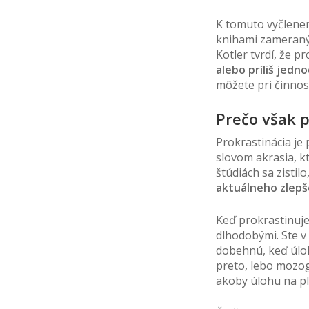
K tomuto vyčlenen
knihami zameraný
Kotler tvrdí, že p
alebo príliš jedn
môžete pri činnost
Prečo však p
Prokrastinácia je
slovom akrasia, 
štúdiách sa zisti
aktuálneho zlepš
Keď prokrastinuje
dlhodobými. Ste 
dobehnú, keď úlo
preto, lebo mozo
akoby úlohu na pl