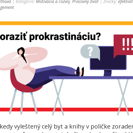
thová
| Kategórie:
Motivácia a rozvoj
,
Pracovný život
| Značky:
efektivi
agement
ekedy vyleštený celý byt a knihy v poličke zorade