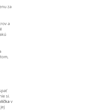
enu za
trov a
ké
takú
a
 tom,
spať
ie si.
líčka
v
jej