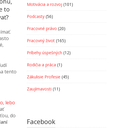
lohu,
Motivácia a rozvoj
(101)
e to
vať?
Podcasty
(56)
Pracovné právo
(20)
ímať.
často
Pracovný život
(165)
é,
Príbehy úspešných
(12)
ľudí
Rodičia a práca
(1)
na tento
Zákulisie Profesie
(45)
Zaujímavosti
(11)
o, lebo
ať
ťou, do
Facebook
daní