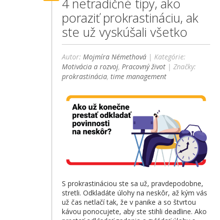
4 netradičné tipy, ako
poraziť prokrastináciu, ak
ste už vyskúšali všetko
Autor:
Mojmíra Némethová
| Kategórie:
Motivácia a rozvoj
,
Pracovný život
| Značky:
prokrastinácia
,
time management
S prokrastináciou ste sa už, pravdepodobne,
stretli. Odkladáte úlohy na neskôr, až kým vás
už čas netlačí tak, že v panike a so štvrtou
kávou ponocujete, aby ste stihli deadline. Ako