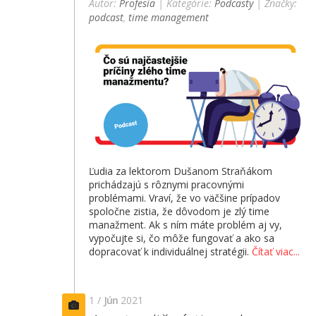
Autor:
Profesia
| Kategórie:
Podcasty
| Značky:
podcast
,
time management
Ľudia za lektorom Dušanom Straňákom
prichádzajú s rôznymi pracovnými
problémami. Vraví, že vo väčšine prípadov
spoločne zistia, že dôvodom je zlý time
manažment. Ak s ním máte problém aj vy,
vypočujte si, čo môže fungovať a ako sa
dopracovať k individuálnej stratégii.
Čítať viac...
1 /
Jún
2021