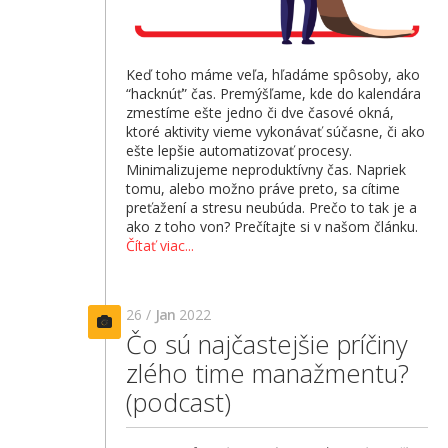
Keď toho máme veľa, hľadáme spôsoby, ako
“hacknúť” čas. Premýšľame, kde do kalendára
zmestíme ešte jedno či dve časové okná,
ktoré aktivity vieme vykonávať súčasne, či ako
ešte lepšie automatizovať procesy.
Minimalizujeme neproduktívny čas. Napriek
tomu, alebo možno práve preto, sa cítime
preťažení a stresu neubúda. Prečo to tak je a
ako z toho von? Prečítajte si v našom článku.
Čítať viac...
26 /
Jan
2022
Čo sú najčastejšie príčiny
zlého time manažmentu?
(podcast)