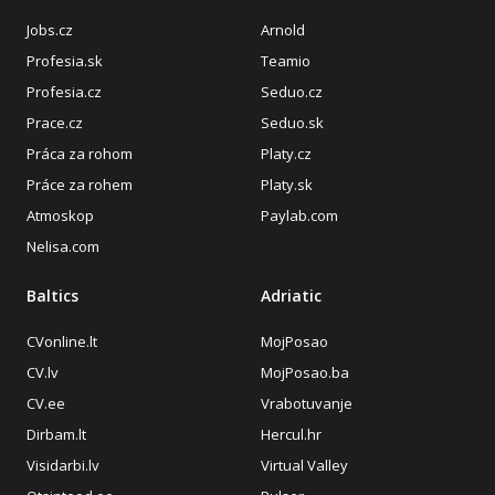
Jobs.cz
Arnold
Profesia.sk
Teamio
Profesia.cz
Seduo.cz
Prace.cz
Seduo.sk
Práca za rohom
Platy.cz
Práce za rohem
Platy.sk
Atmoskop
Paylab.com
Nelisa.com
Baltics
Adriatic
CVonline.lt
MojPosao
CV.lv
MojPosao.ba
CV.ee
Vrabotuvanje
Dirbam.lt
Hercul.hr
Visidarbi.lv
Virtual Valley