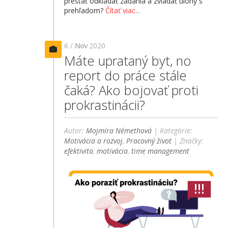
prestať odkladať zadania a zvládať úlohy s
prehľadom?
Čítať viac...
6 /
Nov
2020
Máte uprataný byt, no
report do práce stále
čaká? Ako bojovať proti
prokrastinácii?
Autor:
Mojmíra Némethová
| Kategórie:
Motivácia a rozvoj
,
Pracovný život
| Značky:
efektivita
,
motivácia
,
time management