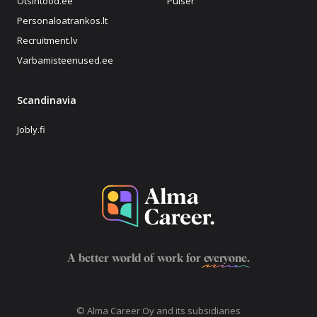
Otsintood.ee
Pulser
Personaloatrankos.lt
Recruitment.lv
Varbamisteenused.ee
Scandinavia
Jobly.fi
A better world of work for
everyone
.
© Alma Career Oy and its subsidiaries