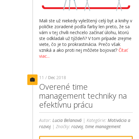
Mali ste už niekedy vyleštený celý byt a knihy v
poličke zoradené podľa farby len preto, že sa
vám v tej chvíli nechcelo začínať úlohu, ktorú
ste odkladali už týždeň? V tom prípade zrejme
viete, čo je to prokrastinácia. Prečo však
vzniká a ako proti nej môžete bojovať?
Čítať
viac...
11 /
Dec
2018
Overené time
management techniky na
efektívnu prácu
Autor:
Lucia Belanová
| Kategórie:
Motivácia a
rozvoj
| Značky:
rozvoj
,
time management