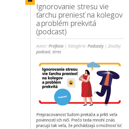
Ignorovanie stresu vie
ťarchu preniesť na kolegov
a problém prekvitá
(podcast)
Autor:
Profesia
| Kategórie:
Podcasty
| Značky:
podcast
,
stres
Prepracovanosť ľuďom prekáža a príliš veľa
povinností ich ničí. Prečo teda mnohí z nás
pracujú tak veľa, že prichádzajú o možnosť ísť