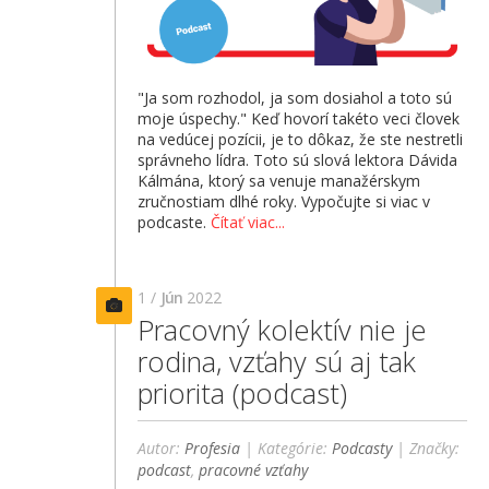
"Ja som rozhodol, ja som dosiahol a toto sú
moje úspechy." Keď hovorí takéto veci človek
na vedúcej pozícii, je to dôkaz, že ste nestretli
správneho lídra. Toto sú slová lektora Dávida
Kálmána, ktorý sa venuje manažérskym
zručnostiam dlhé roky. Vypočujte si viac v
podcaste.
Čítať viac...
1 /
Jún
2022
Pracovný kolektív nie je
rodina, vzťahy sú aj tak
priorita (podcast)
Autor:
Profesia
| Kategórie:
Podcasty
| Značky:
podcast
,
pracovné vzťahy