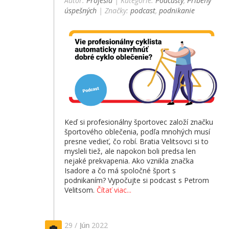
Autor:
Profesia
| Kategórie:
Podcasty
,
Príbehy
úspešných
| Značky:
podcast
,
podnikanie
Keď si profesionálny športovec založí značku
športového oblečenia, podľa mnohých musí
presne vedieť, čo robí. Bratia Velitsovci si to
mysleli tiež, ale napokon boli predsa len
nejaké prekvapenia. Ako vznikla značka
Isadore a čo má spoločné šport s
podnikaním? Vypočujte si podcast s Petrom
Velitsom.
Čítať viac...
29 /
Jún
2022