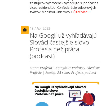
zástupcov vyhrotené? Vypočujte si podcast s
viceprezidentkou Konfederácie odborových
zväzov Monikou Uhlerovou.
Čítať viac...
19 /
Apr
2022
Na Googli už vyhľadávajú
Slováci častejšie slovo
Profesia než práca
(podcast)
Autor:
Profesia
| Kategórie:
Podcasty
,
Zákulisie
Profesie
| Značky:
25 rokov Profesie
,
podcast