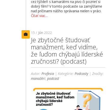
cez týždeň s kamarátmi na pivo či pozrieť si
dobrý film? V tomto podcaste sa zamýšľame
nad príčinami nášho správania nielen v práci.
Čítať viac...
15 /
Jún
2022
Je zbytočné študovať
manažment, keď vidíme,
že ľuďom chýbajú líderské
zručnosti? (podcast)
Autor:
Profesia
| Kategórie:
Podcasty
| Značky:
manažéri
,
podcast