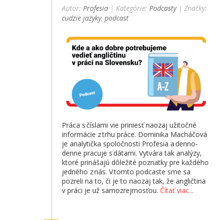
Autor:
Profesia
| Kategórie:
Podcasty
| Značky:
cudzie jazyky
,
podcast
Práca s číslami vie priniesť naozaj užitočné
informácie z trhu práce. Dominika Macháčová
je analytička spoločnosti Profesia a denno-
denne pracuje s dátami. Vytvára tak analýzy,
ktoré prinášajú dôležité poznatky pre každého
jedného z nás. V tomto podcaste sme sa
pozreli na to, či je to naozaj tak, že angličtina
v práci je už samozrejmosťou.
Čítať viac...