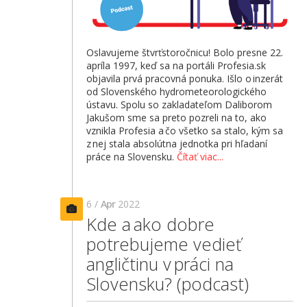
Oslavujeme štvrťstoročnicu! Bolo presne 22.
apríla 1997, keď sa na portáli Profesia.sk
objavila prvá pracovná ponuka. Išlo o inzerát
od Slovenského hydrometeorologického
ústavu. Spolu so zakladateľom Daliborom
Jakušom sme sa preto pozreli na to, ako
vznikla Profesia a čo všetko sa stalo, kým sa
z nej stala absolútna jednotka pri hľadaní
práce na Slovensku.
Čítať viac...
6 /
Apr
2022
Kde a ako dobre
potrebujeme vedieť
angličtinu v práci na
Slovensku? (podcast)