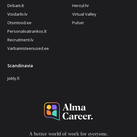
Dirbam.lt
Hercul.hr
Visidarbi.lv
Virtual Valley
Otsintood.ee
Pulser
Personaloatrankos.lt
Recruitment.lv
Varbamisteenused.ee
Scandinavia
Jobly.fi
A better world of work for
everyone
.