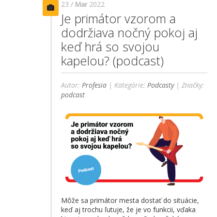
23 /
Mar
2022
Je primátor vzorom a
dodržiava nočný pokoj aj
keď hrá so svojou
kapelou? (podcast)
Autor:
Profesia
| Kategórie:
Podcasty
| Značky:
podcast
Môže sa primátor mesta dostať do situácie,
keď aj trochu ľutuje, že je vo funkcii, vďaka