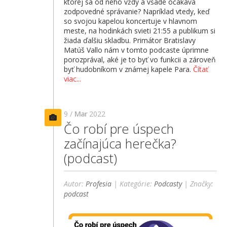
ktorej sa od neho vždy a všade očakáva
zodpovedné správanie? Napríklad vtedy, keď
so svojou kapelou koncertuje v hlavnom
meste, na hodinkách svieti 21:55 a publikum si
žiada ďalšiu skladbu. Primátor Bratislavy
Matúš Vallo nám v tomto podcaste úprimne
porozprával, aké je to byť vo funkcii a zároveň
byť hudobníkom v známej kapele Para.
Čítať
viac...
9 /
Mar
2022
Čo robí pre úspech
začínajúca herečka?
(podcast)
Autor:
Profesia
| Kategórie:
Podcasty
| Značky:
podcast