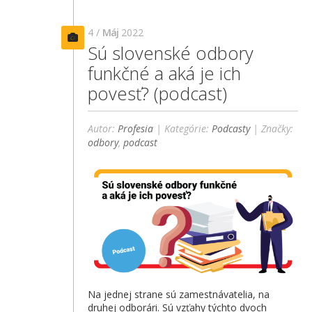
4 /
Máj
2022
Sú slovenské odbory
funkčné a aká je ich
povesť? (podcast)
Autor:
Profesia
| Kategórie:
Podcasty
| Značky:
odbory
,
podcast
Na jednej strane sú zamestnávatelia, na
druhej odborári. Sú vzťahy týchto dvoch