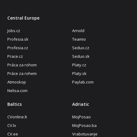
Central Europe
Jobs.cz
Arnold
Profesia.sk
Teamio
Profesia.cz
Seduo.cz
Prace.cz
Seduo.sk
Práca za rohom
Platy.cz
Práce za rohem
Platy.sk
Atmoskop
Paylab.com
Nelisa.com
Baltics
Adriatic
CVonline.lt
MojPosao
CV.lv
MojPosao.ba
CV.ee
Vrabotuvanje