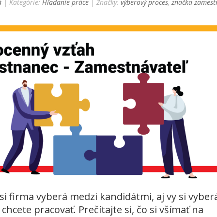
á
| Kategórie:
Hľadanie práce
| Značky:
výberový proces
,
značka zamest
i firma vyberá medzi kandidátmi, aj vy si vyber
 chcete pracovať. Prečítajte si, čo si všímať na