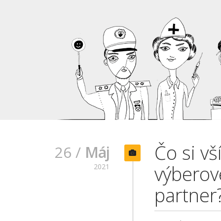
Čo si v
26 /
Máj
výberov
2021
partner