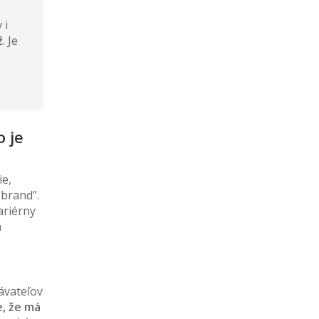
 i
ž
. Je
m
 je
ie,
brand”.
ariérny
a
ávateľov
e, že má