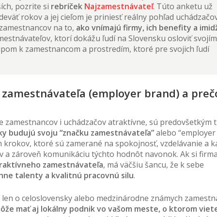
ích, pozrite si
rebríček
Najzamestnávateľ
. Túto anketu už
eväť rokov a jej cieľom je priniesť reálny pohľad uchádzačov
 zamestnancov na to,
ako vnímajú firmy, ich benefity a imid
mestnávateľov, ktorí dokážu ľudí na Slovensku osloviť svojí
upom k zamestnancom a prostredím, ktoré pre svojich ľudí
 zamestnávateľa (employer brand) a prečo
re zamestnancov i uchádzačov atraktívne, sú predovšetkým t
ky budujú svoju “značku zamestnávateľa”
alebo “employer 
h krokov, ktoré sú zamerané na spokojnosť, vzdelávanie a k
 a zároveň komunikáciu týchto hodnôt navonok. Ak si firm
traktívneho zamestnávateľa
, má väčšiu šancu, že k sebe
hne talenty a kvalitnú pracovnú silu
.
m len o celoslovensky alebo medzinárodne známych zamestn
ôže mať aj lokálny podnik vo vašom meste, o ktorom viet