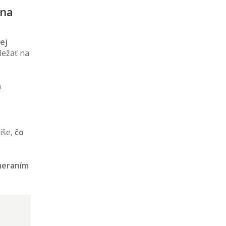
 na
ej
áležať na
h
íše,
čo
meraním