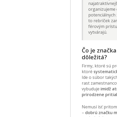
najatraktívnejš
organizujeme d
potenciálnych
to rebríček za
férovým príst
vytvárajú.
Čo je značka
dôležitá?
Firmy, ktoré sú p
ktoré
systematic
Ide o súbor takýc
rast zamestnancov
vybuduje
imidž a
prirodzene pritia
Nemusí ísť prito
–
dobrú značku m