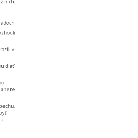
z nich
.
padoch:
ozhodli
zili v
u diať
ho
tanete
spechu
.
byť
mu