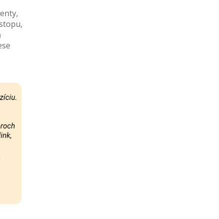
enty,
 stopu,
h
ese