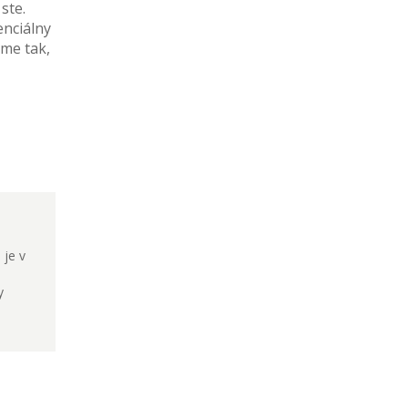
ste.
enciálny
áme tak,
 je v
t
y