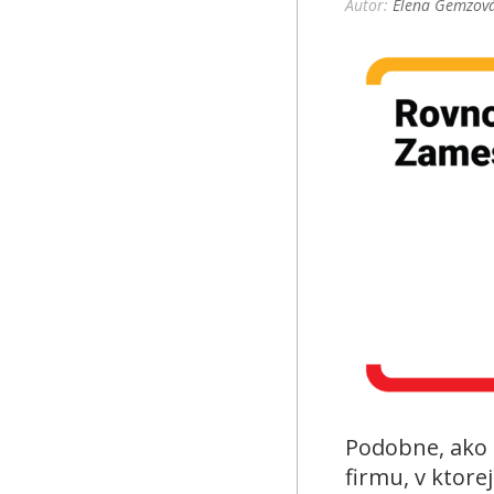
Autor:
Elena Gemzov
Podobne, ako s
firmu, v ktorej