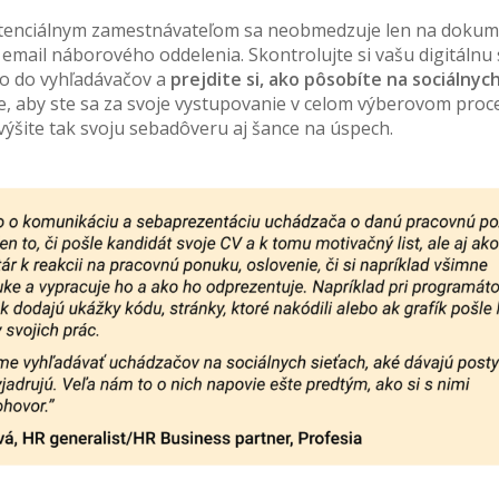
tenciálnym zamestnávateľom sa neobmedzuje len na dokum
 email náborového oddelenia. Skontrolujte si vašu digitálnu
no do vyhľadávačov a
prejdite si, ako pôsobíte na sociálnyc
 je, aby ste sa za svoje vystupovanie v celom výberovom proc
Zvýšite tak svoju sebadôveru aj šance na úspech.