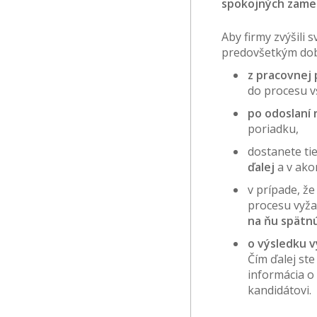
spokojných zamest
Aby firmy zvýšili
predovšetkým dobr
z pracovnej
do procesu vs
po odoslaní 
poriadku,
dostanete ti
ďalej
a v ako
v prípade, ž
procesu vyža
na ňu spätn
o výsledku 
Čím ďalej ste
informácia o
kandidátovi.