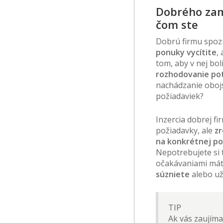
Dobrého zam
čom ste
Dobrú firmu spozn
ponuky vycítite
,
tom, aby v nej bo
rozhodovanie po
nachádzanie oboj
požiadaviek?
Inzercia dobrej f
požiadavky, ale
zr
na konkrétnej poz
Nepotrebujete si t
očakávaniami máte 
súzniete
alebo už 
TIP
Ak vás zaujíma