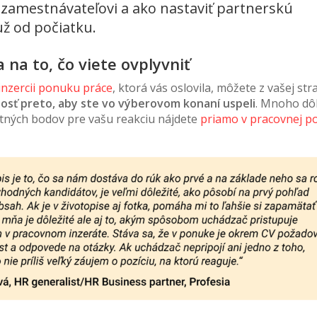
zamestnávateľovi a ako nastaviť partnerskú
ž od počiatku.
 na to, čo viete ovplyvniť
inzercii ponuku práce
, ktorá vás oslovila, môžete z vašej str
sť preto, aby ste vo výberovom konaní uspeli
. Mnoho dôl
ytných bodov pre vašu reakciu nájdete
priamo v pracovnej 