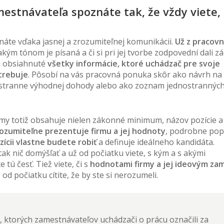
estnávateľa spoznáte tak, že vždy viete,
áte vďaka jasnej a zrozumiteľnej komunikácii.
Už z pracovn
 akým tónom je písaná a či si pri jej tvorbe zodpovední dali z
li obsiahnuté
všetky informácie, ktoré uchádzač pre svoje
trebuje
. Pôsobí na vás pracovná ponuka skôr ako návrh na
stranne výhodnej dohody alebo ako zoznam jednostrannýc
irmy totiž obsahuje nielen zákonné minimum, názov pozície a
ozumiteľne prezentuje firmu a jej hodnoty
, podrobne pop
ícii vlastne budete robiť
a definuje ideálneho kandidáta.
ak nič domýšľať a už od počiatku viete, s kým a s akými
tú česť. Tiež viete, či s
hodnotami firmy a jej ideovým za
od počiatku cítite, že by ste si nerozumeli.
, ktorých zamestnávateľov uchádzači o prácu označili za