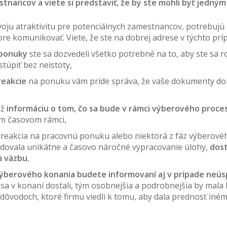
nancov a viete si predstaviť, že by ste mohli byť jedným 
 svoju atraktivitu pre potenciálnych zamestnancov, potrebujú
e komunikovať. Viete, že ste na dobrej adrese v týchto prí
 ponuky
ste sa dozvedeli všetko potrebné na to, aby ste sa r
túpiť bez neistoty,
reakcie
na ponuku vám príde správa, že vaše dokumenty dora
ež
informáciu o tom, čo sa bude v rámci výberového proces
m časovom rámci,
e reakcia na pracovnú ponuku alebo niektorá z fáz výberové
dovala unikátne a časovo náročné vypracovanie úlohy,
dos
ú väzbu
,
výberového konania budete informovaní aj v prípade neú
 sa v konaní dostali, tým osobnejšia a podrobnejšia by mala 
 dôvodoch, ktoré firmu viedli k tomu, aby dala prednosť iné