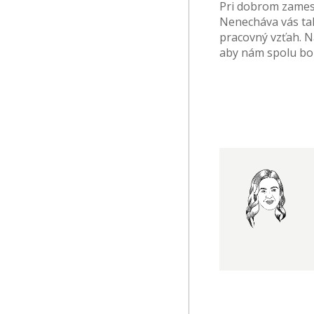
Pri dobrom zamest
Nenecháva vás tak 
pracovný vzťah. Na
aby nám spolu bol