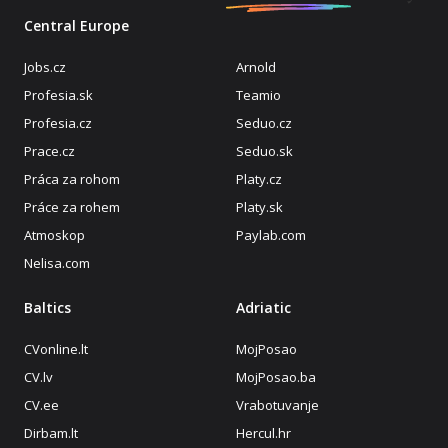
Central Europe
Jobs.cz
Arnold
Profesia.sk
Teamio
Profesia.cz
Seduo.cz
Prace.cz
Seduo.sk
Práca za rohom
Platy.cz
Práce za rohem
Platy.sk
Atmoskop
Paylab.com
Nelisa.com
Baltics
Adriatic
CVonline.lt
MojPosao
CV.lv
MojPosao.ba
CV.ee
Vrabotuvanje
Dirbam.lt
Hercul.hr