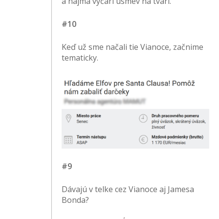
a najmä vyčarí úsmev na tvári.
#10
Keď už sme načali tie Vianoce, začnime
tematicky.
#9
Dávajú v telke cez Vianoce aj Jamesa
Bonda?