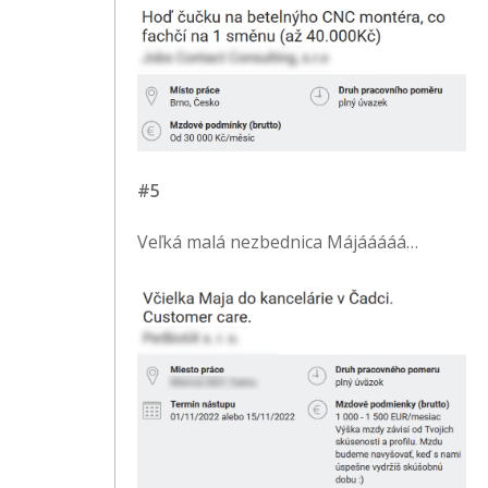
#5
Veľká malá nezbednica Májááááá…