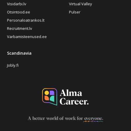
Visidarbi.lv
Virtual Valley
Otsintood.ee
Pulser
Personaloatrankos.lt
Recruitment.lv
Varbamisteenused.ee
Scandinavia
Jobly.fi
A better world of work for
everyone
.