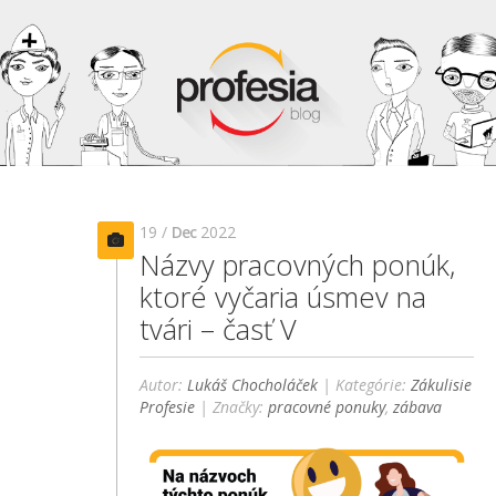
19 /
Dec
2022
Názvy pracovných ponúk,
ktoré vyčaria úsmev na
tvári – časť V
Autor:
Lukáš Chocholáček
| Kategórie:
Zákulisie
Profesie
| Značky:
pracovné ponuky
,
zábava