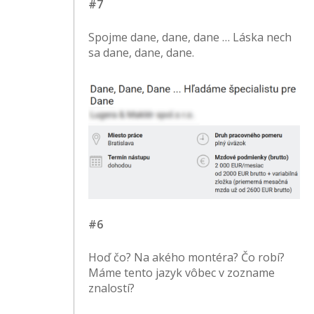
#7
Spojme dane, dane, dane … Láska nech
sa dane, dane, dane.
#6
Hoď čo? Na akého montéra? Čo robí?
Máme tento jazyk vôbec v zozname
znalostí?