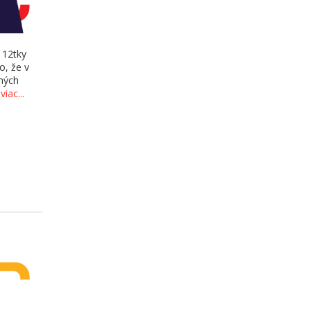
 12tky
o, že v
vných
viac...