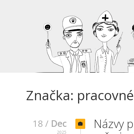
Značka: pracovné
Názvy p
18 /
Dec
2025