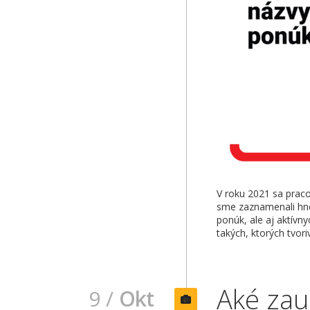
V roku 2021 sa pracov
sme zaznamenali hne
ponúk, ale aj aktívn
takých, ktorých tvori
Aké zau
9 /
Okt