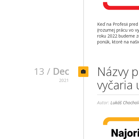
Keď na Profesii pred
(rozumej prácu vo v
roku 2022 budeme zo
ponúk, ktoré na našic
Názvy p
13 /
Dec
vyčaria 
2021
Autor:
Lukáš Chochol