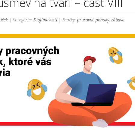
úsmev na tvári – časť VIII
áček
| Kategórie:
Zaujímavosti
| Značky:
pracovné ponuky
,
zábava