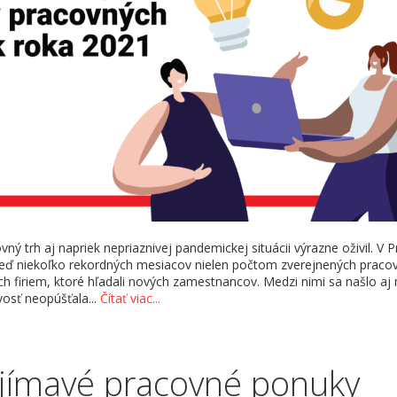
ný trh aj napriek nepriaznivej pandemickej situácii výrazne oživil. V P
ď niekoľko rekordných mesiacov nielen počtom zverejnených praco
ych firiem, ktoré hľadali nových zamestnancov. Medzi nimi sa našlo a
vosť neopúšťala...
Čítať viac...
jímavé pracovné ponuky