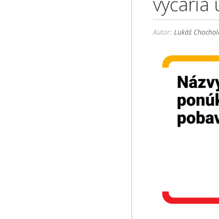
vyčaria 
Autor:
Lukáš Chochol