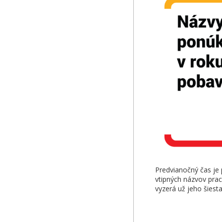
Predvianočný čas je p
vtipných názvov prac
vyzerá už jeho šiest