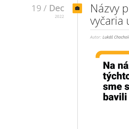
Názvy p
19 /
Dec
vyčaria 
2022
Autor:
Lukáš Chochol