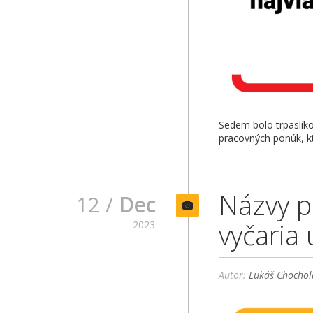
Sedem bolo trpaslíko
pracovných ponúk, kt
Názvy p
12 /
Dec
vyčaria 
2023
Autor:
Lukáš Chochol