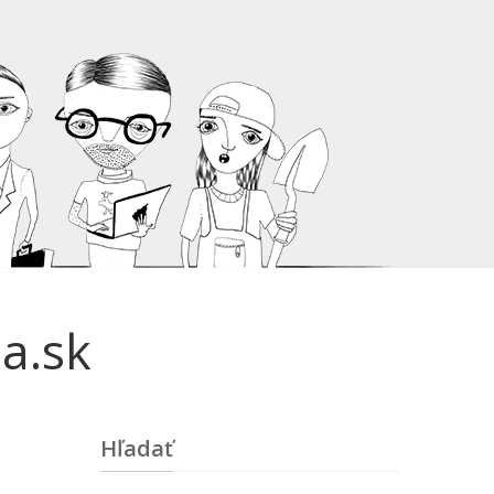
a.sk
Hľadať