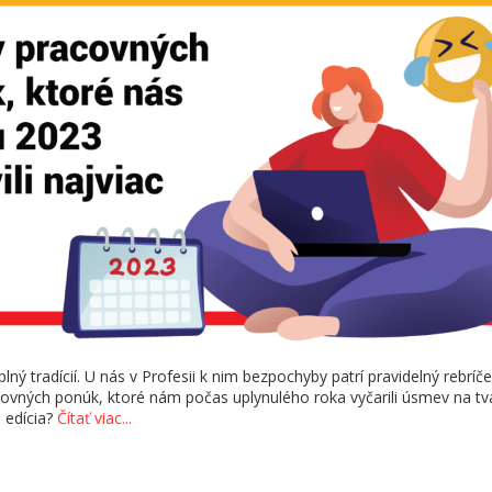
lný tradícií. U nás v Profesii k nim bezpochyby patrí pravidelný rebríč
ovných ponúk, ktoré nám počas uplynulého roka vyčarili úsmev na tvá
a edícia?
Čítať viac...