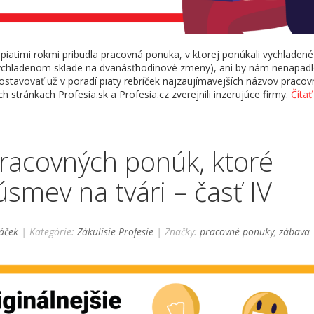
 piatimi rokmi pribudla pracovná ponuka, v ktorej ponúkali vychladené
ychladenom sklade na dvanásťhodinové zmeny), ani by nám nenapadl
stavovať už v poradí piaty rebríček najzaujímavejších názvov praco
h stránkach Profesia.sk a Profesia.cz zverejnili inzerujúce firmy.
Čítať 
racovných ponúk, ktoré
úsmev na tvári – časť IV
áček
| Kategórie:
Zákulisie Profesie
| Značky:
pracovné ponuky
,
zábava