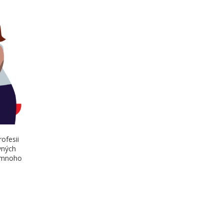
rofesii
vných
j mnoho