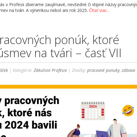
ás v Profesii zbierame zaujímavé, nevšedné či vtipné názvy pracovný
smev na tvári. A výnimkou nebol ani rok 2025.
Čítať viac...
racovných ponúk, ktoré
úsmev na tvári – časť VII
áček
| Kategórie:
Zákulisie Profesie
| Značky:
pracovné ponuky
,
zábava