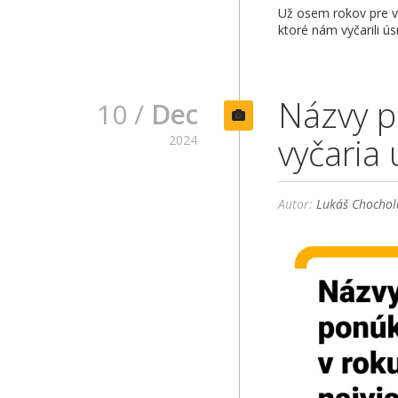
Už osem rokov pre v
ktoré nám vyčarili ú
Názvy p
10 /
Dec
vyčaria 
2024
Autor:
Lukáš Chochol