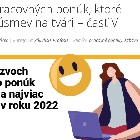
racovných ponúk, ktoré
úsmev na tvári – časť V
áček
| Kategórie:
Zákulisie Profesie
| Značky:
pracovné ponuky
,
zábava