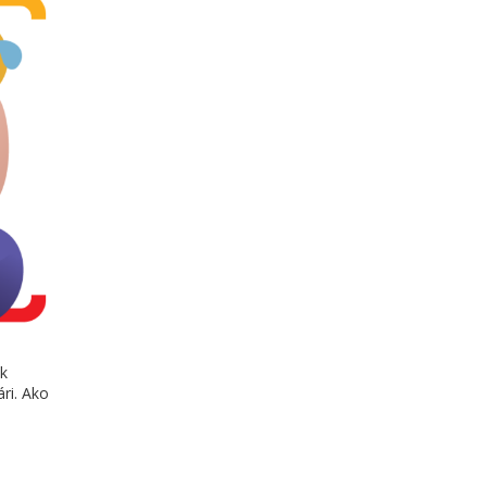
ek
ri. Ako