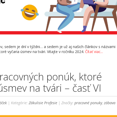
v, sedem je dní v týždni… a sedem je už aj našich článkov s názvami
oré vyčaria úsmev na tvári. Vitajte v ročníku 2024.
Čítať viac...
racovných ponúk, ktoré
úsmev na tvári – časť VI
áček
| Kategórie:
Zákulisie Profesie
| Značky:
pracovné ponuky
,
zábava