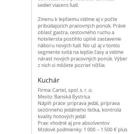
sedieť viacero ľudí.
Zmenu k lepšiemu vidíme aj v počte
pribúdajúcich pracovných ponúk. Práve
oblasť gastra, cestovného ruchu a
hoteliersta postihlo úplné zastavenie
náboru nových ľudí. No už aj v tomto
segmente svitá na lepšie časy a vidíme
nárast nových pracovných ponúk. Výber
z nich si môžete pozrieť nižšie.
Kuchár
Firma:
Cartel, spol. s. r. o.
Mesto:
Banská Bystrica
Náplň práce:
príprava jedál, príprava
sezónneho jedálneho lístka, kontrola
kvality hotových jedál
Prax:
vhodné aj pre absolventov
Mzdové podmienky:
1 000 – 1 500 € plus