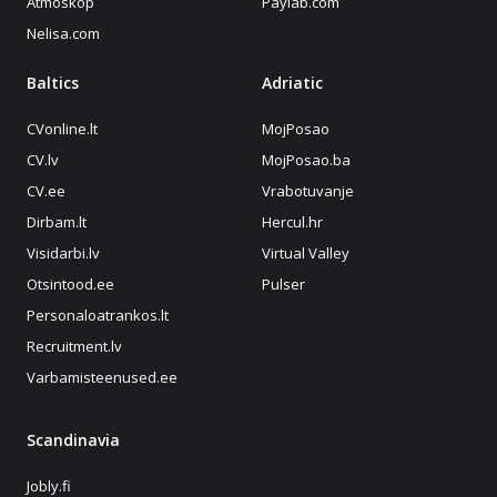
Atmoskop
Paylab.com
Nelisa.com
Baltics
Adriatic
CVonline.lt
MojPosao
CV.lv
MojPosao.ba
CV.ee
Vrabotuvanje
Dirbam.lt
Hercul.hr
Visidarbi.lv
Virtual Valley
Otsintood.ee
Pulser
Personaloatrankos.lt
Recruitment.lv
Varbamisteenused.ee
Scandinavia
Jobly.fi