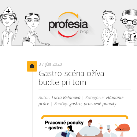
3 /
Jún
2020
Gastro scéna ožíva –
buďte pri tom
Autor:
Lucia Belanová
| Kategórie:
Hľadanie
práce
| Značky:
gastro
,
pracovné ponuky