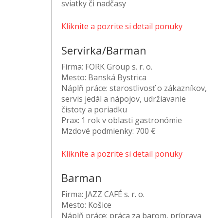
sviatky či nadčasy
Kliknite a pozrite si detail ponuky
Servírka/Barman
Firma:
FORK Group s. r. o.
Mesto:
Banská Bystrica
Náplň práce:
starostlivosť o zákazníkov,
servis jedál a nápojov, udržiavanie
čistoty a poriadku
Prax:
1 rok v oblasti gastronómie
Mzdové podmienky:
700 €
Kliknite a pozrite si detail ponuky
Barman
Firma:
JAZZ CAFÉ s. r. o.
Mesto:
Košice
Náplň práce:
práca za barom, príprava