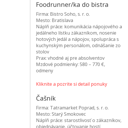
Foodrunner/ka do bistra
Firma:
Bistro Soho, s. r. o.
Mesto:
Bratislava
Náplň práce:
komunikácia nápojového a
jedálneho lístku zákazníkom, nosenie
hotových jedál a nápojov, spolupráca s
kuchynským personálom, odnášanie zo
stolov
Prax:
vhodné aj pre absolventov
Mzdové podmienky:
580 – 770 €,
odmeny
Kliknite a pozrite si detail ponuky
Čašník
Firma:
Tatramarket Poprad, s. r. o.
Mesto:
Starý Smokovec
Náplň práce:
starostlivosť o zákazníkov,
objednávanie, účtovanie hostí