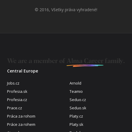
© 2016, Všetky práva vyhradené!
We are a member of
Alma Career
family.
Central Europe
Jobs.cz
Arnold
Profesia.sk
Teamio
Profesia.cz
Seduo.cz
Prace.cz
Seduo.sk
Práca za rohom
Platy.cz
Práce za rohem
Platy.sk