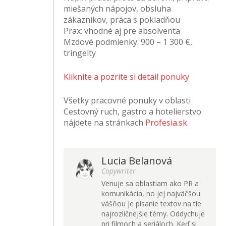
miešaných nápojov, obsluha
zákazníkov, práca s pokladňou
Prax:
vhodné aj pre absolventa
Mzdové podmienky:
900 – 1 300 €,
tringelty
Kliknite a pozrite si detail ponuky
Všetky pracovné ponuky v oblasti
Cestovný ruch, gastro a hotelierstvo
nájdete na stránkach
Profesia.sk
.
Lucia Belanová
Copywriter
Venuje sa oblastiam ako PR a
komunikácia, no jej najväčšou
vášňou je písanie textov na tie
najrozličnejšie témy. Oddychuje
pri filmoch a seriáloch. Keď si