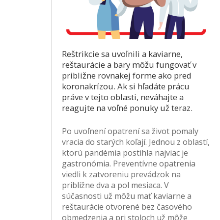
Reštrikcie sa uvoľnili a kaviarne,
reštaurácie a bary môžu fungovať v
približne rovnakej forme ako pred
koronakrízou. Ak si hľadáte prácu
práve v tejto oblasti, neváhajte a
reagujte na voľné ponuky už teraz.
Po uvoľnení opatrení sa život pomaly
vracia do starých koľají. Jednou z oblastí,
ktorú pandémia postihla najviac je
gastronómia. Preventívne opatrenia
viedli k zatvoreniu prevádzok na
približne dva a pol mesiaca. V
súčasnosti už môžu mať kaviarne a
reštaurácie otvorené bez časového
obmedzenia a pri stoloch už môže