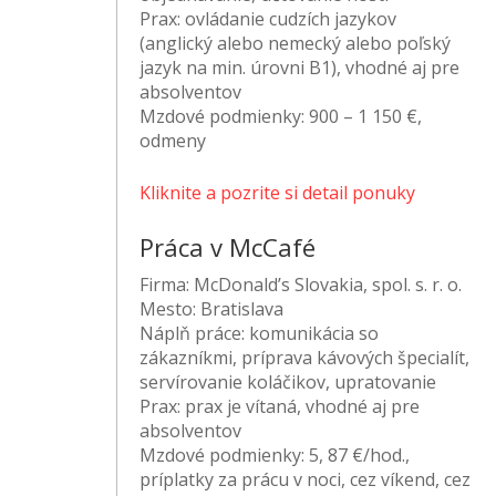
Prax:
ovládanie cudzích jazykov
(anglický alebo nemecký alebo poľský
jazyk na min. úrovni B1), vhodné aj pre
absolventov
Mzdové podmienky:
900 – 1 150 €,
odmeny
Kliknite a pozrite si detail ponuky
Práca v McCafé
Firma:
McDonald’s Slovakia, spol. s. r. o.
Mesto:
Bratislava
Náplň práce:
komunikácia so
zákazníkmi, príprava kávových špecialít,
servírovanie koláčikov, upratovanie
Prax:
prax je vítaná, vhodné aj pre
absolventov
Mzdové podmienky:
5, 87 €/hod.,
príplatky za prácu v noci, cez víkend, cez