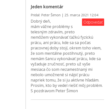
Jeden komentár
Pridal: Peter Šimon | 25. marca 2021 12:04
Dobrý deň,
Odpovedať
mám vážne problémy s
telesným zdravím, preto
nemôžem vykonávať ťažkú fyzickú
prácu, ani prácu, kde sa sa počas
pracovnej doby stojí, okrem toho viem,
že som mentálne postihnutý, preto
nemám šancu vykonávať prácu, kde sa
vyžaduje zručnosť, preto už vyše
mesiaca čo som nezamestnaný mi
nebolo umožnené si nájsť prácu
napriek tomu, že si ju aktívne hľadám.
Prosím, kto by vedel riešiť môj problém.
S pozdravom Peter Šimon