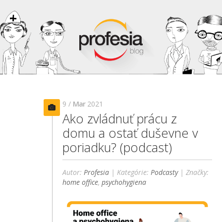
9 /
Mar
2021
Ako zvládnuť prácu z
domu a ostať duševne v
poriadku? (podcast)
Autor:
Profesia
| Kategórie:
Podcasty
| Značky:
home office
,
psychohygiena