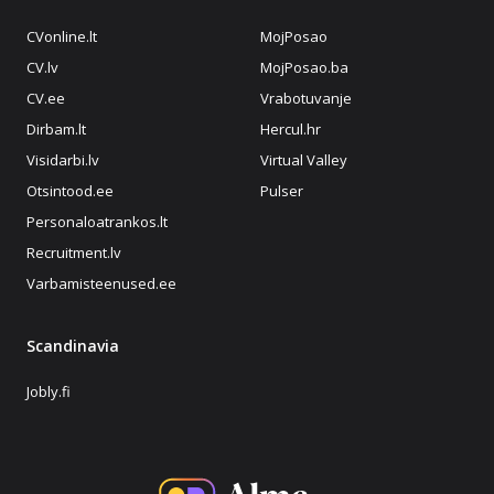
CVonline.lt
MojPosao
CV.lv
MojPosao.ba
CV.ee
Vrabotuvanje
Dirbam.lt
Hercul.hr
Visidarbi.lv
Virtual Valley
Otsintood.ee
Pulser
Personaloatrankos.lt
Recruitment.lv
Varbamisteenused.ee
Scandinavia
Jobly.fi