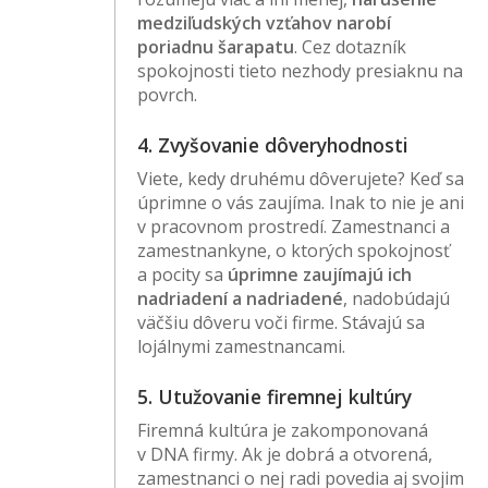
medziľudských vzťahov narobí
poriadnu šarapatu
. Cez dotazník
spokojnosti tieto nezhody presiaknu na
povrch.
4. Zvyšovanie dôveryhodnosti
Viete, kedy druhému dôverujete? Keď sa
úprimne o vás zaujíma. Inak to nie je ani
v pracovnom prostredí. Zamestnanci a
zamestnankyne, o ktorých spokojnosť
a pocity sa
úprimne zaujímajú ich
nadriadení a nadriadené
, nadobúdajú
väčšiu dôveru voči firme. Stávajú sa
lojálnymi zamestnancami.
5. Utužovanie firemnej kultúry
Firemná kultúra je zakomponovaná
v DNA firmy. Ak je dobrá a otvorená,
zamestnanci o nej radi povedia aj svojim