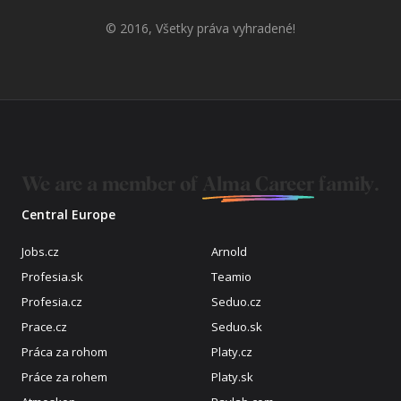
© 2016, Všetky práva vyhradené!
We are a member of
Alma Career
family.
Central Europe
Jobs.cz
Arnold
Profesia.sk
Teamio
Profesia.cz
Seduo.cz
Prace.cz
Seduo.sk
Práca za rohom
Platy.cz
Práce za rohem
Platy.sk