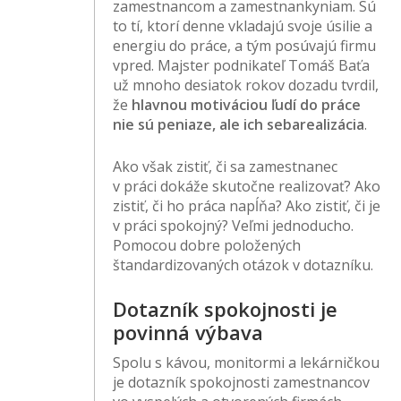
zamestnancom a zamestnankyniam. Sú
to tí, ktorí denne vkladajú svoje úsilie a
energiu do práce, a tým posúvajú firmu
vpred. Majster podnikateľ Tomáš Baťa
už mnoho desiatok rokov dozadu tvrdil,
že
hlavnou motiváciou ľudí do práce
nie sú peniaze, ale ich sebarealizácia
.
Ako však zistiť, či sa zamestnanec
v práci dokáže skutočne realizovať? Ako
zistiť, či ho práca napĺňa? Ako zistiť, či je
v práci spokojný? Veľmi jednoducho.
Pomocou dobre položených
štandardizovaných otázok v dotazníku.
Dotazník spokojnosti je
povinná výbava
Spolu s kávou, monitormi a lekárničkou
je dotazník spokojnosti zamestnancov