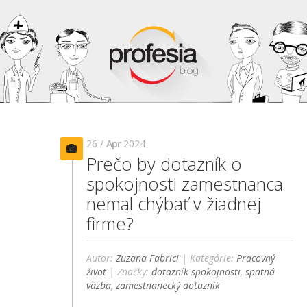
26 /
Apr
2024
Prečo by dotazník o
spokojnosti zamestnanca
nemal chýbať v žiadnej
firme?
Autor:
Zuzana Fabrici
| Kategórie:
Pracovný
život
| Značky:
dotazník spokojnosti
,
spätná
väzba
,
zamestnanecký dotazník