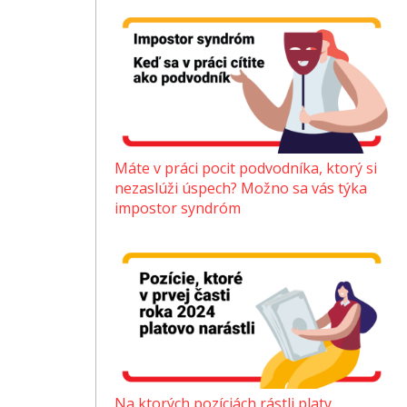
Máte v práci pocit podvodníka, ktorý si
nezaslúži úspech? Možno sa vás týka
impostor syndróm
Na ktorých pozíciách rástli platy