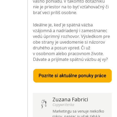
vášho pohľadu. V takomto dotazníku
nie je priestor na to byť vzťahovačný či
brať veci príliš osobne.
Ideálne je, keď je spätná väzba
vzájomná a nadriadený i zamestnanec
vedú úprimný rozhovor. Výsledkom pre
obe strany je uvedomenie si názorov
druhého a posun vpred. Či už
v osobnom alebo pracovnom živote.
Dávate a prijímate spätnú väzbu aj vy?
Zuzana Fabrici
Copywriterka
Marketingu sa venuje niekoľko
rokov, najviac ju však ťahá k