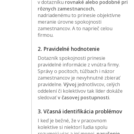
v dotazníku
rovnaké alebo podobné pri
rôznych zamestnancoch
,
nadriadenému to prinesie objektívne
meranie úrovne spokojnosti
zamestnancov. A to naprieč celou
firmou.
2. Pravidelné hodnotenie
Dotazník spokojnosti prinesie
pravidelné informácie z vnútra firmy.
Správy o pocitoch, túžbach i názor
zamestnancov je nevyhnutné zbierať
pravidelne.
Vývoj
jednotlivcov, celých
oddelení či kolektívov tak líder dokáže
sledovať
v časovej postupnosti
.
3. Včasná identifikácia problémov
I keď je bežné, že v pracovnom
kolektíve si niektorí ľudia spolu
rozumejú viac a iní menej,
narušenie