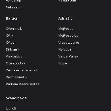
Atmoskop
Paylab.com
Nelisa.com
Baltics
Adriatic
CVonline.lt
MojPosao
CV.lv
MojPosao.ba
CV.ee
Vrabotuvanje
Dirbam.lt
Hercul.hr
Visidarbi.lv
Virtual Valley
Otsintood.ee
Pulser
Personaloatrankos.lt
Recruitment.lv
Varbamisteenused.ee
Scandinavia
Jobly.fi