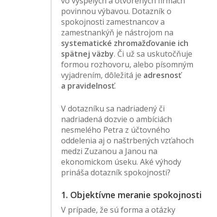
vo vyspelých a otvorených firmách
povinnou výbavou. Dotazník o
spokojnosti zamestnancov a
zamestnankýň je nástrojom na
systematické zhromažďovanie ich
spätnej väzby
. Či už sa uskutočňuje
formou rozhovoru, alebo písomným
vyjadrením, dôležitá je
adresnosť
a pravidelnosť
.
V dotazníku sa nadriadený či
nadriadená dozvie o ambíciách
nesmelého Petra z účtovného
oddelenia aj o naštrbených vzťahoch
medzi Zuzanou a Janou na
ekonomickom úseku. Aké výhody
prináša dotazník spokojnosti?
1. Objektívne meranie spokojnosti
V prípade, že sú forma a otázky