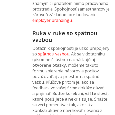
známym či priateľom mimo pracovného
prostredia. Spokojnosť zamestnancov je
zároveň základom pre budovanie
employer brandingu.
Ruka v ruke so spätnou
väzbou
Dotazník spokojnosti je úzko prepojený
so
spätnou väzbou
. Ak sa v dotazníku
(písomne či ústne) nachádzajú aj
otvorené otázky
, môžeme takúto
formu zbierania názorov a pocitov
považovať aj za priestor na spätnú
väzbu. Kľúčové pritom je, ako sa
feedback vo vašej firme dokáže dávať
a prijímať.
Buďte korektní, vážte slová,
ktoré použijete a nekritizujte.
Snažte
sa veci pomenúvať tak, ako sú a
konkštruktívne navrhovať riešenia z