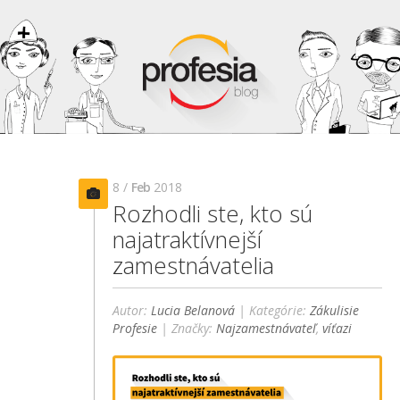
8 /
Feb
2018
Rozhodli ste, kto sú
najatraktívnejší
zamestnávatelia
Autor:
Lucia Belanová
| Kategórie:
Zákulisie
Profesie
| Značky:
Najzamestnávateľ
,
víťazi