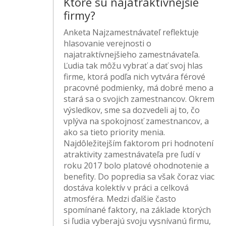
Ktoré sú najatraktívnejšie
firmy?
Anketa Najzamestnávateľ reflektuje
hlasovanie verejnosti o
najatraktívnejšieho zamestnávateľa.
Ľudia tak môžu vybrať a dať svoj hlas
firme, ktorá podľa nich vytvára férové
pracovné podmienky, má dobré meno a
stará sa o svojich zamestnancov. Okrem
výsledkov, sme sa dozvedeli aj to, čo
vplýva na spokojnosť zamestnancov, a
ako sa tieto priority menia.
Najdôležitejším faktorom pri hodnotení
atraktivity zamestnávateľa pre ľudí v
roku 2017 bolo platové ohodnotenie a
benefity. Do popredia sa však čoraz viac
dostáva kolektív v práci a celková
atmosféra. Medzi ďalšie často
spomínané faktory, na základe ktorých
si ľudia vyberajú svoju vysnívanú firmu,