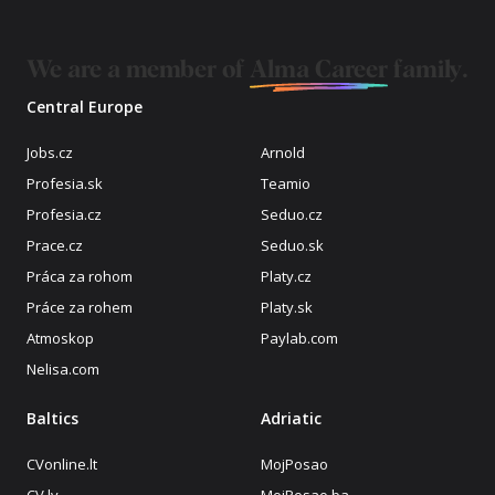
We are a member of
Alma Career
family.
Central Europe
Jobs.cz
Arnold
Profesia.sk
Teamio
Profesia.cz
Seduo.cz
Prace.cz
Seduo.sk
Práca za rohom
Platy.cz
Práce za rohem
Platy.sk
Atmoskop
Paylab.com
Nelisa.com
Baltics
Adriatic
CVonline.lt
MojPosao
CV.lv
MojPosao.ba