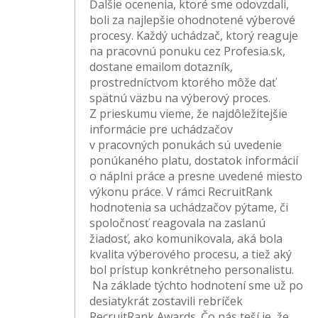
Ďalšie ocenenia, ktoré sme odovzdali,
boli za najlepšie ohodnotené výberové
procesy. Každý uchádzač, ktorý reaguje
na pracovnú ponuku cez Profesia.sk,
dostane emailom dotazník,
prostredníctvom ktorého môže dať
spätnú väzbu na výberový proces.
Z prieskumu vieme, že najdôležitejšie
informácie pre uchádzačov
v pracovných ponukách sú uvedenie
ponúkaného platu, dostatok informácií
o náplni práce a presne uvedené miesto
výkonu práce. V rámci RecruitRank
hodnotenia sa uchádzačov pýtame, či
spoločnosť reagovala na zaslanú
žiadosť, ako komunikovala, aká bola
kvalita výberového procesu, a tiež aký
bol prístup konkrétneho personalistu.
Na základe týchto hodnotení sme už po
desiatykrát zostavili rebríček
RecruitRank Awards. Čo nás teší je, že