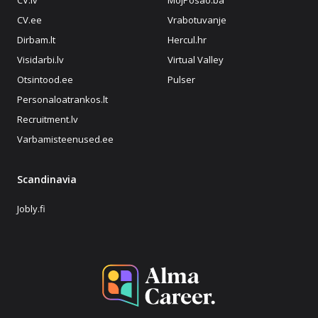
CV.ee
Vrabotuvanje
Dirbam.lt
Hercul.hr
Visidarbi.lv
Virtual Valley
Otsintood.ee
Pulser
Personaloatrankos.lt
Recruitment.lv
Varbamisteenused.ee
Scandinavia
Jobly.fi