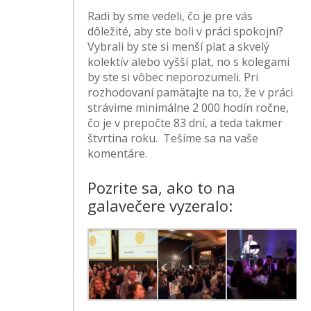
Radi by sme vedeli, čo je pre vás
dôležité, aby ste boli v práci spokojní?
Vybrali by ste si menší plat a skvelý
kolektív alebo vyšší plat, no s kolegami
by ste si vôbec neporozumeli. Pri
rozhodovaní pamätajte na to, že v práci
strávime minimálne 2 000 hodín ročne,
čo je v prepočte 83 dní, a teda takmer
štvrtina roku. Tešíme sa na vaše
komentáre.
Pozrite sa, ako to na
galavečere vyzeralo: