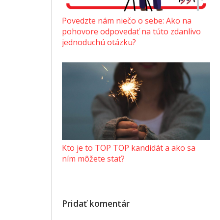
Povedzte nám niečo o sebe: Ako na
pohovore odpovedať na túto zdanlivo
jednoduchú otázku?
Kto je to TOP TOP kandidát a ako sa
ním môžete stať?
Pridať komentár