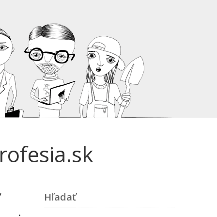
rofesia.sk
ť
Hľadať