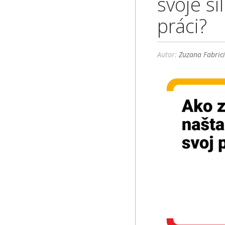
svoje si
práci?
Autor:
Zuzana Fabric