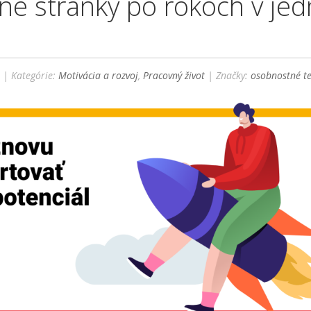
lné stránky po rokoch v jed
i
| Kategórie:
Motivácia a rozvoj
,
Pracovný život
| Značky:
osobnostné te