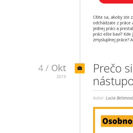
Cítite sa, akoby ste 
odchádzate z práce a 
jednej práci a prest
práci ešte baví? Kde 
zmysluplnej práce? A
Prečo si
4 /
Okt
nástupo
2019
Autor:
Lucia Belanov