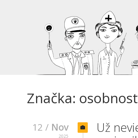
Značka: osobnostn
Už nevi
12 /
Nov
2025