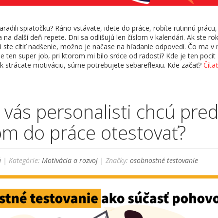
zaradili spiatočku? Ráno vstávate, idete do práce, robíte rutinnú prácu,
na ďalší deň repete. Dni sa odlišujú len číslom v kalendári. Ak ste ro
ali ste cítiť nadšenie, možno je načase na hľadanie odpovedí. Čo ma v
je ten super job, pri ktorom mi bilo srdce od radosti? Kde je ten pocit
k strácate motiváciu, súrne potrebujete sebareflexiu. Kde začať?
Čítať
 vás personalisti chcú pre
m do práce otestovať?
á
| Kategórie:
Motivácia a rozvoj
| Značky:
osobnostné testovanie