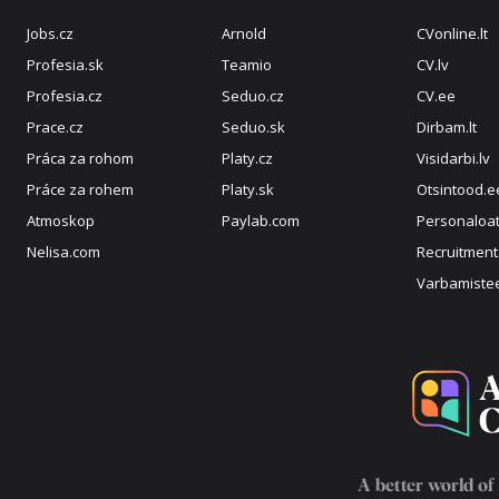
Jobs.cz
Arnold
CVonline.lt
Profesia.sk
Teamio
CV.lv
Profesia.cz
Seduo.cz
CV.ee
Prace.cz
Seduo.sk
Dirbam.lt
Práca za rohom
Platy.cz
Visidarbi.lv
Práce za rohem
Platy.sk
Otsintood.e
Atmoskop
Paylab.com
Personaloat
Nelisa.com
Recruitment
Varbamiste
A better world of