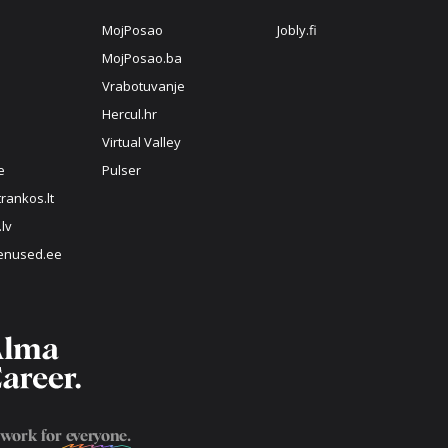
MojPosao
Jobly.fi
MojPosao.ba
Vrabotuvanje
Hercul.hr
Virtual Valley
e
Pulser
rankos.lt
.lv
enused.ee
 work for
everyone
.