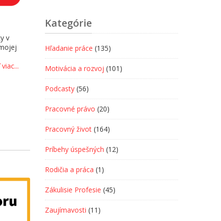
Kategórie
ky v
 mojej
Hľadanie práce
(135)
 viac...
Motivácia a rozvoj
(101)
Podcasty
(56)
d
Pracovné právo
(20)
Pracovný život
(164)
Príbehy úspešných
(12)
Rodičia a práca
(1)
Zákulisie Profesie
(45)
Zaujímavosti
(11)