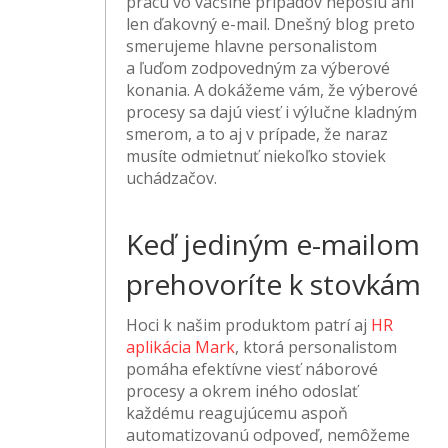
prácu vo väčšine prípadov nepošlú ani
len ďakovný e-mail. Dnešný blog preto
smerujeme hlavne personalistom
a ľuďom zodpovedným za výberové
konania. A dokážeme vám, že výberové
procesy sa dajú viesť i výlučne kladným
smerom, a to aj v prípade, že naraz
musíte odmietnuť niekoľko stoviek
uchádzačov.
Keď jediným e-mailom
prehovoríte k stovkám
Hoci k našim produktom patrí aj
HR
aplikácia Mark
, ktorá personalistom
pomáha efektívne viesť náborové
procesy a okrem iného odoslať
každému reagujúcemu aspoň
automatizovanú odpoveď, nemôžeme