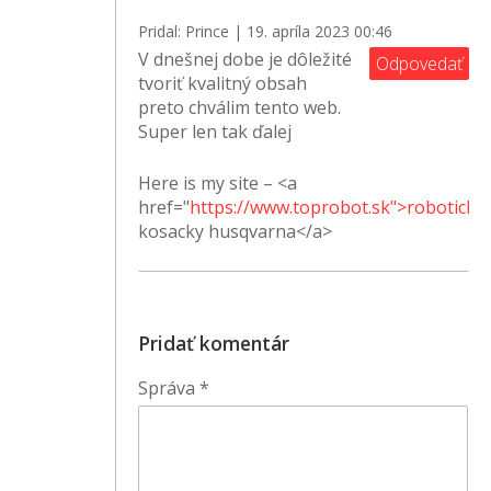
Pridal: Prince | 19. apríla 2023 00:46
V dnešnej dobe je dôležité
Odpovedať
tvoriť kvalitný obsah
preto chválim tento web.
Super len tak ďalej
Here is my site – <a
href="
https://www.toprobot.sk">roboticke
kosacky husqvarna</a>
Pridať komentár
Správa
*