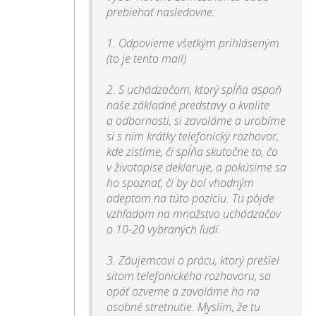
prebiehať nasledovne:
1. Odpovieme všetkým prihláseným
(to je tento mail)
2. S uchádzačom, ktorý spĺňa aspoň
naše základné predstavy o kvalite
a odbornosti, si zavoláme a urobíme
si s ním krátky telefonický rozhovor,
kde zistíme, či spĺňa skutočne to, čo
v životopise deklaruje, a pokúsime sa
ho spoznať, či by bol vhodným
adeptom na túto pozíciu. Tu pôjde
vzhľadom na množstvo uchádzačov
o 10-20 vybraných ľudí.
3. Záujemcovi o prácu, ktorý prešiel
sitom telefonického rozhovoru, sa
opäť ozveme a zavoláme ho na
osobné stretnutie. Myslím, že tu