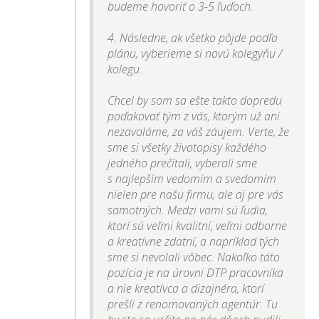
budeme hovoriť o 3-5 ľuďoch.
4. Následne, ak všetko pôjde podľa
plánu, vyberieme si novú kolegyňu /
kolegu.
Chcel by som sa ešte takto dopredu
poďakovať tým z vás, ktorým už ani
nezavoláme, za váš záujem. Verte, že
sme si všetky životopisy každého
jedného prečítali, vyberali sme
s najlepším vedomím a svedomím
nielen pre našu firmu, ale aj pre vás
samotných. Medzi vami sú ľudia,
ktorí sú veľmi kvalitní, veľmi odborne
a kreatívne zdatní, a napríklad tých
sme si nevolali vôbec. Nakoľko táto
pozícia je na úrovni DTP pracovníka
a nie kreatívca a dizajnéra, ktorí
prešli z renomovaných agentúr. Tu