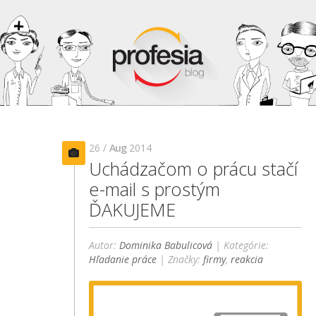
26 /
Aug
2014
Uchádzačom o prácu stačí
e-mail s prostým
ĎAKUJEME
Autor:
Dominika Babulicová
| Kategórie:
Hľadanie práce
| Značky:
firmy
,
reakcia