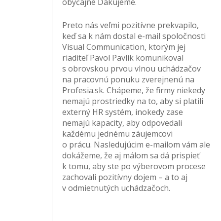
obyčajné Ďakujeme.
Preto nás veľmi pozitívne prekvapilo,
keď sa k nám dostal e-mail spoločnosti
Visual Communication, ktorým jej
riaditeľ Pavol Pavlík komunikoval
s obrovskou prvou vlnou uchádzačov
na pracovnú ponuku zverejnenú na
Profesia.sk. Chápeme, že firmy niekedy
nemajú prostriedky na to, aby si platili
externý HR systém, inokedy zase
nemajú kapacity, aby odpovedali
každému jednému záujemcovi
o prácu. Nasledujúcim e-mailom vám ale
dokážeme, že aj málom sa dá prispieť
k tomu, aby ste po výberovom procese
zachovali pozitívny dojem – a to aj
v odmietnutých uchádzačoch.