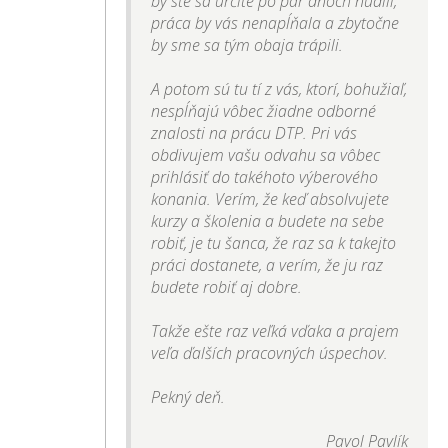
by ste sa určite po pár dňoch nudili,
práca by vás nenapĺňala a zbytočne
by sme sa tým obaja trápili.
A potom sú tu tí z vás, ktorí, bohužiaľ,
nespĺňajú vôbec žiadne odborné
znalosti na prácu DTP. Pri vás
obdivujem vašu odvahu sa vôbec
prihlásiť do takéhoto výberového
konania. Verím, že keď absolvujete
kurzy a školenia a budete na sebe
robiť, je tu šanca, že raz sa k takejto
práci dostanete, a verím, že ju raz
budete robiť aj dobre.
Takže ešte raz veľká vďaka a prajem
veľa ďalších pracovných úspechov.
Pekný deň.
Pavol Pavlík