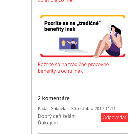
Čo áno a čo nie?
Pozrite sa na tradičné pracovné
benefity trochu inak
2 komentáre
Pridal: Gabriela | 30. októbra 2017 11:11
Dobrý deň želám.
Odpovedať
Ďakujem.