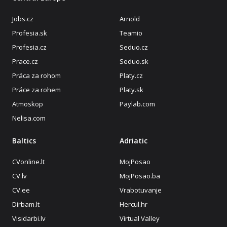
Jobs.cz
Arnold
Profesia.sk
Teamio
Profesia.cz
Seduo.cz
Prace.cz
Seduo.sk
Práca za rohom
Platy.cz
Práce za rohem
Platy.sk
Atmoskop
Paylab.com
Nelisa.com
Baltics
Adriatic
CVonline.lt
MojPosao
CV.lv
MojPosao.ba
CV.ee
Vrabotuvanje
Dirbam.lt
Hercul.hr
Visidarbi.lv
Virtual Valley