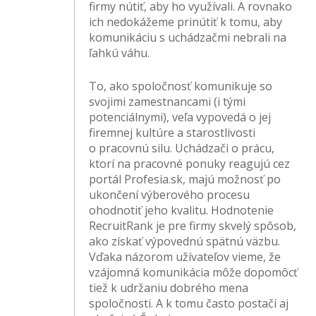
firmy nútiť, aby ho využívali. A rovnako
ich nedokážeme prinútiť k tomu, aby
komunikáciu s uchádzačmi nebrali na
ľahkú váhu.
To, ako spoločnosť komunikuje so
svojimi zamestnancami (i tými
potenciálnymi), veľa vypovedá o jej
firemnej kultúre a starostlivosti
o pracovnú silu. Uchádzači o prácu,
ktorí na pracovné ponuky reagujú cez
portál Profesia.sk, majú možnosť po
ukončení výberového procesu
ohodnotiť jeho kvalitu. Hodnotenie
RecruitRank je pre firmy skvelý spôsob,
ako získať výpovednú spätnú väzbu.
Vďaka názorom užívateľov vieme, že
vzájomná komunikácia môže dopomôcť
tiež k udržaniu dobrého mena
spoločnosti. A k tomu často postačí aj