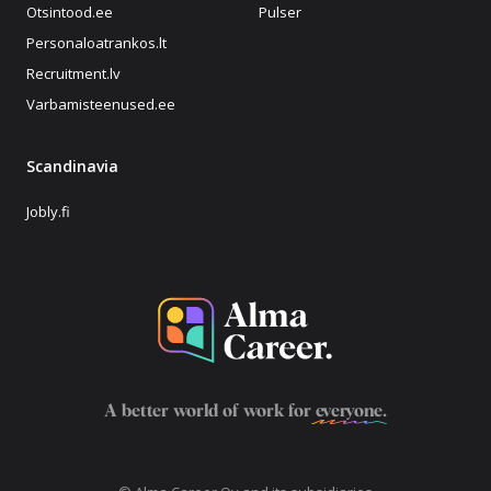
Otsintood.ee
Pulser
Personaloatrankos.lt
Recruitment.lv
Varbamisteenused.ee
Scandinavia
Jobly.fi
A better world of work for
everyone
.