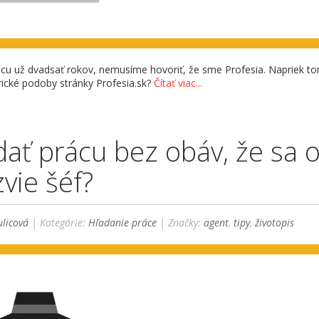
ácu už dvadsať rokov, nemusíme hovoriť, že sme Profesia. Napriek t
orické podoby stránky Profesia.sk?
Čítať viac...
dať prácu bez obáv, že sa 
vie šéf?
licová
| Kategórie:
Hľadanie práce
| Značky:
agent
,
tipy
,
životopis