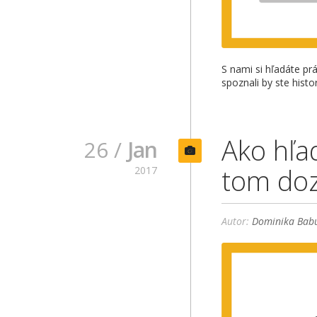
S nami si hľadáte pr
spoznali by ste hist
Ako hľa
26 /
Jan
tom doz
2017
Autor:
Dominika Babu