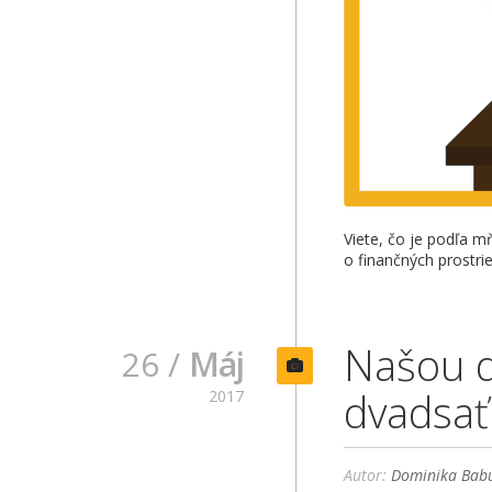
Viete, čo je podľa 
o finančných prostri
Našou d
26 /
Máj
dvadsať
2017
Autor:
Dominika Babu