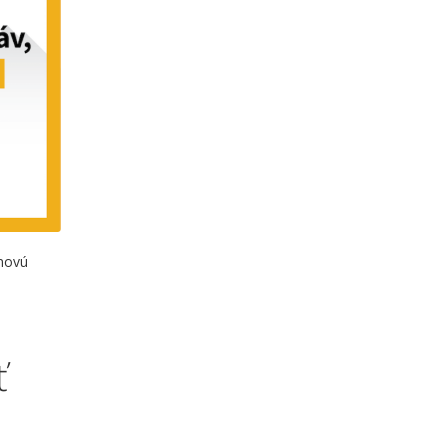
 novú
ť