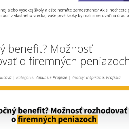
dnej alebo vysokej školy a ešte nemáte zamestnanie? Ak si nechcete 
hradiť z vlastného vrecka, vaše prvé kroky by mali smerovať na úrad p
ý benefit? Možnosť
vať o firemných peniazoc
licová
| Kategórie:
Zákulisie Profesie
| Značky:
inšpirácia
,
Profesia