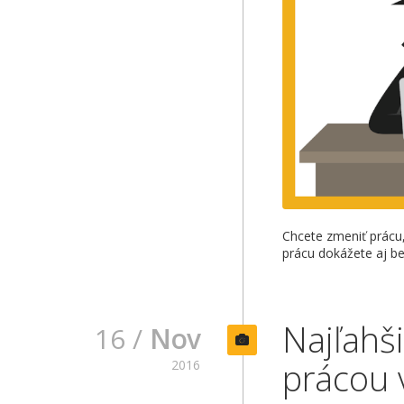
Chcete zmeniť prácu,
prácu dokážete aj bez
Najľahši
16 /
Nov
prácou 
2016