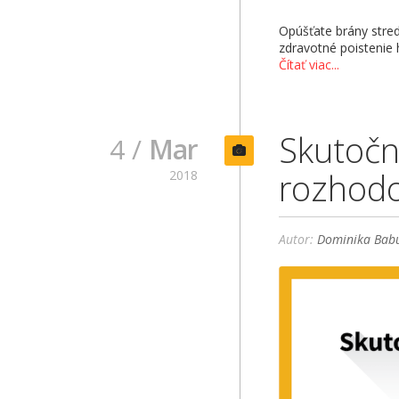
Opúšťate brány stre
zdravotné poistenie 
Čítať viac...
Skutočn
4 /
Mar
rozhodo
2018
Autor:
Dominika Babu