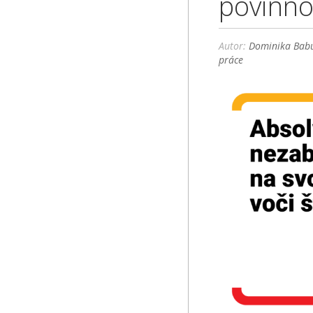
povinnos
Autor:
Dominika Babu
práce