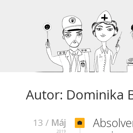
Autor: Dominika 
Absolve
13 /
Máj
2019