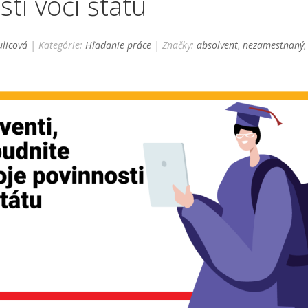
ti voči štátu
licová
| Kategórie:
Hľadanie práce
| Značky:
absolvent
,
nezamestnaný