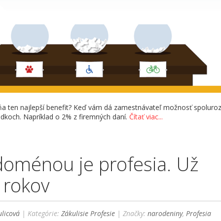
mňa ten najlepší benefit? Keď vám dá zamestnávateľ možnosť spolur
edkoch. Napríklad o 2% z firemných daní.
Čítať viac...
oménou je profesia. Už
 rokov
licová
| Kategórie:
Zákulisie Profesie
| Značky:
narodeniny
,
Profesia