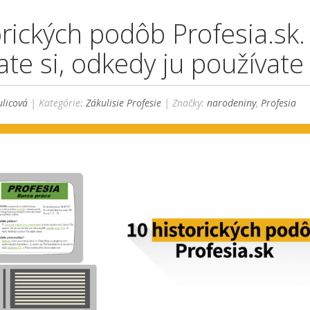
orických podôb Profesia.sk.
te si, odkedy ju používate 
licová
| Kategórie:
Zákulisie Profesie
| Značky:
narodeniny
,
Profesia