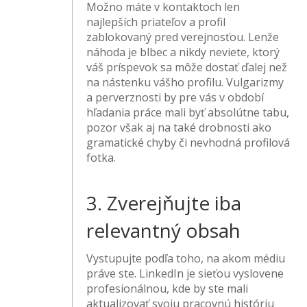
Možno máte v kontaktoch len
najlepších priateľov a profil
zablokovaný pred verejnosťou. Lenže
náhoda je blbec a nikdy neviete, ktorý
váš príspevok sa môže dostať ďalej než
na nástenku vášho profilu. Vulgarizmy
a perverznosti by pre vás v období
hľadania práce mali byť absolútne tabu,
pozor však aj na také drobnosti ako
gramatické chyby či nevhodná profilová
fotka.
3. Zverejňujte iba
relevantný obsah
Vystupujte podľa toho, na akom médiu
práve ste. LinkedIn je sieťou vyslovene
profesionálnou, kde by ste mali
aktualizovať svoju pracovnú históriu