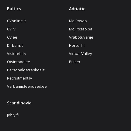
Baltics
Adriatic
CVonline.lt
MojPosao
CV.lv
MojPosao.ba
CV.ee
Vrabotuvanje
Dirbam.lt
Hercul.hr
Visidarbi.lv
Virtual Valley
Otsintood.ee
Pulser
Personaloatrankos.lt
Recruitment.lv
Varbamisteenused.ee
Scandinavia
Jobly.fi