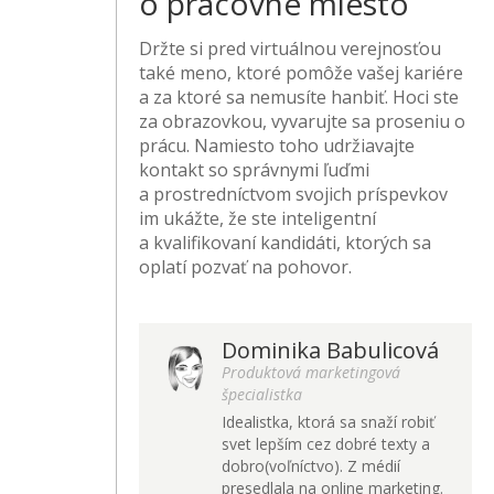
o pracovné miesto
Držte si pred virtuálnou verejnosťou
také meno, ktoré pomôže vašej kariére
a za ktoré sa nemusíte hanbiť. Hoci ste
za obrazovkou, vyvarujte sa proseniu o
prácu. Namiesto toho udržiavajte
kontakt so správnymi ľuďmi
a prostredníctvom svojich príspevkov
im ukážte, že ste inteligentní
a kvalifikovaní kandidáti, ktorých sa
oplatí pozvať na pohovor.
Dominika Babulicová
Produktová marketingová
špecialistka
Idealistka, ktorá sa snaží robiť
svet lepším cez dobré texty a
dobro(voľníctvo). Z médií
presedlala na online marketing.