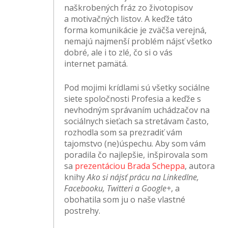
naškrobených fráz zo životopisov
a motivačných listov. A keďže táto
forma komunikácie je zväčša verejná,
nemajú najmenší problém nájsť všetko
dobré, ale i to zlé, čo si o vás
internet pamätá.
Pod mojimi krídlami sú všetky sociálne
siete spoločnosti Profesia a keďže s
nevhodným správaním uchádzačov na
sociálnych sieťach sa stretávam často,
rozhodla som sa prezradiť vám
tajomstvo (ne)úspechu. Aby som vám
poradila čo najlepšie, inšpirovala som
sa
prezentáciou Brada Scheppa
, autora
knihy
Ako si nájsť prácu na LinkedIne,
Facebooku, Twitteri a Google+
, a
obohatila som ju o naše vlastné
postrehy.