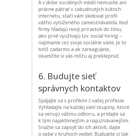
A v dobe sociálnych médií nemusíte ani
prácne pátrať v zabudnutých kútoch
internetu, stačí vám sledovať profil
vášho vytúženého zamestnávateľa. Keď
firmy hľadajú nový prírastok do tímu,
ako prvé využívajú tzv. social hiring –
najímanie cez svoje sociálne siete. Je to
totiž zadarmo a ak zareagujete,
okamžite si vás môžu aj preklepnúť.
6. Budujte sieť
správnych kontaktov
Spájajte sa s profíkmi z vašej profesie.
Vyhľadajte na každej sieti skupiny, ktoré
sa venujú vášmu odboru, a pridajte sa
k tým najaktívnejším a najuznávanejším.
Snažte sa zapojiť do ich aktivít, dajte
o sebe v kruhoch vedieť. Budujete si tak