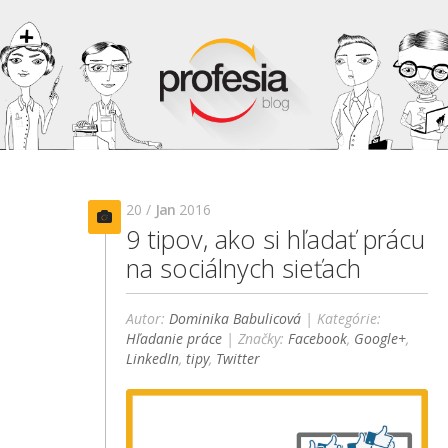
20 /
Jan
2016
9 tipov, ako si hľadať prácu
na sociálnych sieťach
Autor:
Dominika Babulicová
| Kategórie:
Hľadanie práce
| Značky:
Facebook
,
Google+
,
LinkedIn
,
tipy
,
Twitter