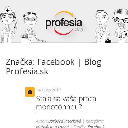
Značka: Facebook | Blog
Profesia.sk
14 /
Sep
2017
Stala sa vaša práca
monotónnou?
Autor:
Barbora Piterková
| Kategórie:
Motivácia a rozvoj
| Značky:
Facebook
,