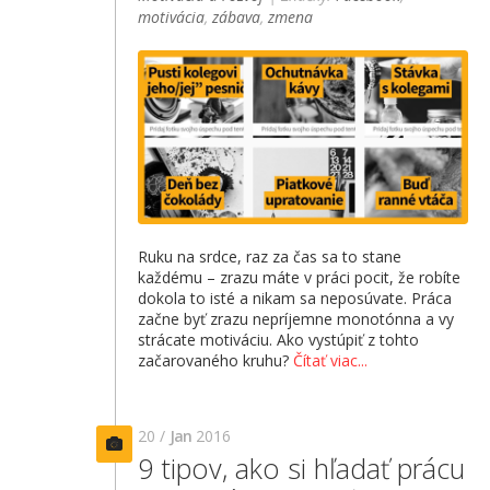
motivácia
,
zábava
,
zmena
Ruku na srdce, raz za čas sa to stane
každému – zrazu máte v práci pocit, že robíte
dokola to isté a nikam sa neposúvate. Práca
začne byť zrazu nepríjemne monotónna a vy
strácate motiváciu. Ako vystúpiť z tohto
začarovaného kruhu?
Čítať viac...
20 /
Jan
2016
9 tipov, ako si hľadať prácu