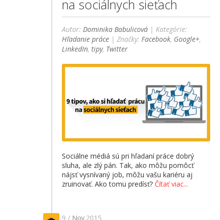
na sociálnych sieťach
Autor:
Dominika Babulicová
| Kategórie:
Hľadanie práce
| Značky:
Facebook
,
Google+
,
LinkedIn
,
tipy
,
Twitter
Sociálne médiá sú pri hľadaní práce dobrý
sluha, ale zlý pán. Tak, ako môžu pomôcť
nájsť vysnívaný job, môžu vašu kariéru aj
zruinovať. Ako tomu predísť?
Čítať viac...
9 /
Nov
2015