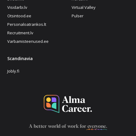
Visidarbi.lv
Virtual Valley
Otsintood.ee
Pulser
Personaloatrankos.lt
Recruitment.lv
Varbamisteenused.ee
Scandinavia
Jobly.fi
A better world of work for
everyone
.