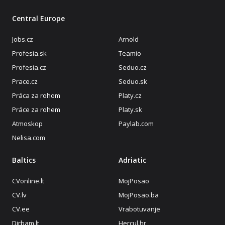
Central Europe
Jobs.cz
Arnold
Profesia.sk
Teamio
Profesia.cz
Seduo.cz
Prace.cz
Seduo.sk
Práca za rohom
Platy.cz
Práce za rohem
Platy.sk
Atmoskop
Paylab.com
Nelisa.com
Baltics
Adriatic
CVonline.lt
MojPosao
CV.lv
MojPosao.ba
CV.ee
Vrabotuvanje
Dirbam.lt
Hercul.hr