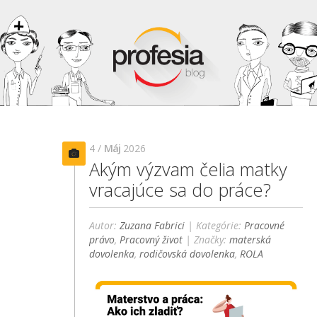
4 /
Máj
2026
Akým výzvam čelia matky
vracajúce sa do práce?
Autor:
Zuzana Fabrici
| Kategórie:
Pracovné
právo
,
Pracovný život
| Značky:
materská
dovolenka
,
rodičovská dovolenka
,
ROLA