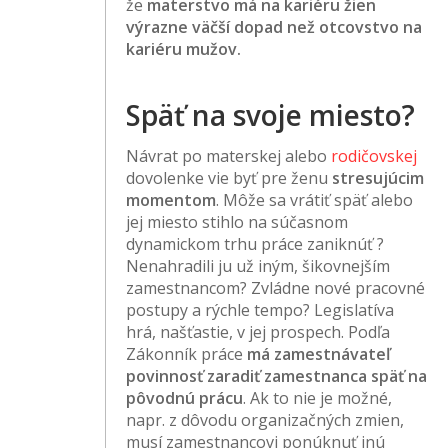
že
materstvo má na kariéru žien
výrazne väčší dopad než otcovstvo na
kariéru mužov.
Späť na svoje miesto?
Návrat po materskej alebo
rodičovskej
dovolenke vie byť pre ženu
stresujúcim
momentom
. Môže sa vrátiť späť alebo
jej miesto stihlo na súčasnom
dynamickom trhu práce zaniknúť ?
Nenahradili ju už iným, šikovnejším
zamestnancom? Zvládne nové pracovné
postupy a rýchle tempo? Legislatíva
hrá, našťastie, v jej prospech. Podľa
Zákonník práce
má zamestnávateľ
povinnosť zaradiť zamestnanca späť na
pôvodnú prácu
. Ak to nie je možné,
napr. z dôvodu organizačných zmien,
musí zamestnancovi ponúknuť inú