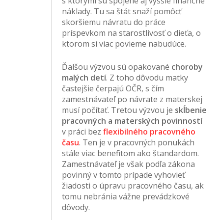
s ktorými sú spojené aj vyššie finančné
náklady. Tu sa štát snaží pomôcť
skoršiemu návratu do práce
príspevkom na starostlivosť o dieťa, o
ktorom si viac povieme nabudúce.
Ďalšou výzvou sú opakované
choroby
malých detí
. Z toho dôvodu matky
častejšie čerpajú OČR, s čím
zamestnávateľ po návrate z materskej
musí počítať. Tretou výzvou je
skĺbenie
pracovných a materských povinností
v práci bez
flexibilného pracovného
času
. Ten je v pracovných ponukách
stále viac benefitom ako štandardom.
Zamestnávateľ je však podľa zákona
povinný v tomto prípade vyhovieť
žiadosti o úpravu pracovného času, ak
tomu nebránia vážne prevádzkové
dôvody.