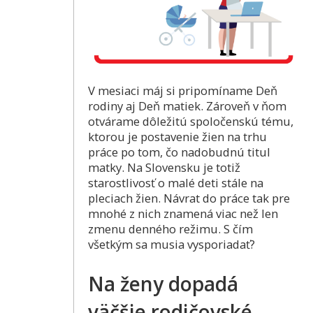
V mesiaci máj si pripomíname Deň
rodiny aj Deň matiek. Zároveň v ňom
otvárame dôležitú spoločenskú tému,
ktorou je postavenie žien na trhu
práce po tom, čo nadobudnú titul
matky. Na Slovensku je totiž
starostlivosť o malé deti stále na
pleciach žien. Návrat do práce tak pre
mnohé z nich znamená viac než len
zmenu denného režimu. S čím
všetkým sa musia vysporiadať?
Na ženy dopadá
väčšie rodičovské