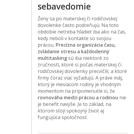
sebavedomie
Ženy sa po materskej či rodičovskej
dovolenke často podceňujú. Na toto
obdobie netreba hľadieť iba ako na čas,
kedy neboli v kontakte so svojou
prácou.
Precízna organizácia času,
zvládanie stresu a každodenný
multitasking
sú iba niektoré zo
zručností, ktoré si počas materskej či
rodičovskej dovolenky precvičili, a ktoré
firmy čoraz viac vyžadujú. A práve máj,
ktorý je mesiacom rodiny je vhodným
momentom na pripomenutie si, že
rovnováha medzi prácou a rodinou
nie
je benefit navyše. Je to základ, na
ktorom stojí spokojný život aj
fungujúca spoločnosť.