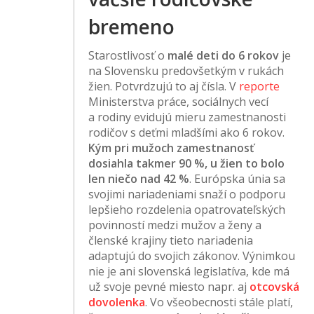
bremeno
Starostlivosť o
malé deti do 6 rokov
je
na Slovensku predovšetkým v rukách
žien. Potvrdzujú to aj čísla. V
reporte
Ministerstva práce, sociálnych vecí
a rodiny evidujú mieru zamestnanosti
rodičov s deťmi mladšími ako 6 rokov.
Kým pri mužoch zamestnanosť
dosiahla takmer 90 %, u žien to bolo
len niečo nad 42 %
. Európska únia sa
svojimi nariadeniami snaží o podporu
lepšieho rozdelenia opatrovateľských
povinností medzi mužov a ženy a
členské krajiny tieto nariadenia
adaptujú do svojich zákonov. Výnimkou
nie je ani slovenská legislatíva, kde má
už svoje pevné miesto napr. aj
otcovská
dovolenka
. Vo všeobecnosti stále platí,