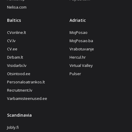
Nelisa.com
Baltics
Adriatic
CVonline.lt
MojPosao
CV.lv
MojPosao.ba
CV.ee
Vrabotuvanje
Dirbam.lt
Hercul.hr
Visidarbi.lv
Virtual Valley
Otsintood.ee
Pulser
Personaloatrankos.lt
Recruitment.lv
Varbamisteenused.ee
Scandinavia
Jobly.fi