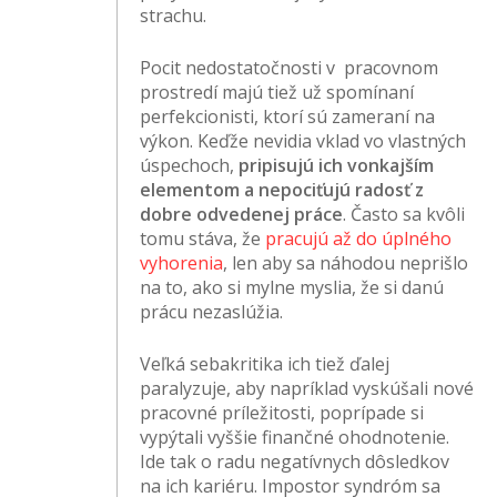
strachu.
Pocit nedostatočnosti v pracovnom
prostredí majú tiež už spomínaní
perfekcionisti, ktorí sú zameraní na
výkon. Keďže nevidia vklad vo vlastných
úspechoch,
pripisujú ich vonkajším
elementom a
nepociťujú radosť z
dobre odvedenej práce
. Často sa kvôli
tomu stáva, že
pracujú až do úplného
vyhorenia
, len aby sa náhodou neprišlo
na to, ako si mylne myslia, že si danú
prácu nezaslúžia.
Veľká sebakritika ich tiež ďalej
paralyzuje, aby napríklad vyskúšali nové
pracovné príležitosti, poprípade si
vypýtali vyššie finančné ohodnotenie.
Ide tak o radu negatívnych dôsledkov
na ich kariéru. Impostor syndróm sa