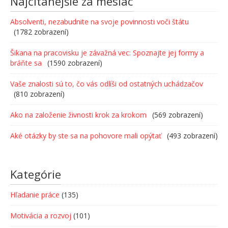
Najčítanejšie za mesiac
Absolventi, nezabudnite na svoje povinnosti voči štátu
(1782 zobrazení)
Šikana na pracovisku je závažná vec: Spoznajte jej formy a
bráňte sa
(1590 zobrazení)
Vaše znalosti sú to, čo vás odlíši od ostatných uchádzačov
(810 zobrazení)
Ako na založenie živnosti krok za krokom
(569 zobrazení)
Aké otázky by ste sa na pohovore mali opýtať
(493 zobrazení)
Kategórie
Hľadanie práce
(135)
Motivácia a rozvoj
(101)