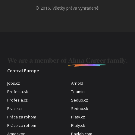
© 2016, Všetky práva vyhradené!
We are a member of
Alma Career
family.
Central Europe
Jobs.cz
Arnold
Profesia.sk
Teamio
Profesia.cz
Seduo.cz
Prace.cz
Seduo.sk
Práca za rohom
Platy.cz
Práce za rohem
Platy.sk
Atmoskop
Paylab.com