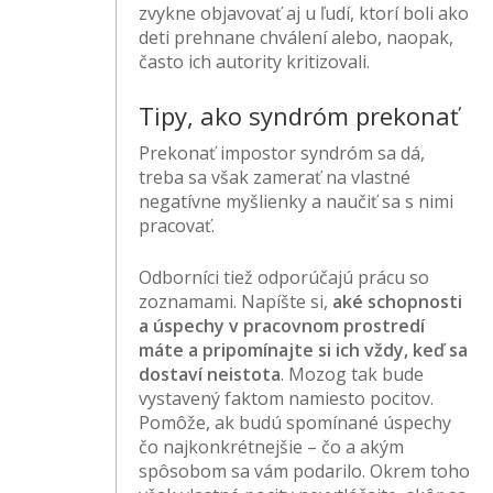
zvykne objavovať aj u ľudí, ktorí boli ako
deti prehnane chválení alebo, naopak,
často ich autority kritizovali.
Tipy, ako syndróm prekonať
Prekonať impostor syndróm sa dá,
treba sa však zamerať na vlastné
negatívne myšlienky a naučiť sa s nimi
pracovať.
Odborníci tiež odporúčajú prácu so
zoznamami. Napíšte si,
aké schopnosti
a úspechy v pracovnom prostredí
máte a pripomínajte si ich vždy, keď sa
dostaví neistota
. Mozog tak bude
vystavený faktom namiesto pocitov.
Pomôže, ak budú spomínané úspechy
čo najkonkrétnejšie – čo a akým
spôsobom sa vám podarilo. Okrem toho