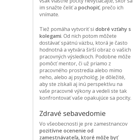
však vlastné pocity nevytláčajte, skôr sa
im snažte čeliť a
pochopiť
, prečo ich
vnímate.
Tiež pomáha vytvoriť si
dobré vzťahy s
kolegami
. Od nich potom môžete
dostávať spätnú väzbu, ktorá je často
hodnotná a vytvára širší obraz o vašich
pracovných výsledkoch. Podobne môže
pomôcť mentor, či už priamo z
pracovného prostredia alebo mimo
neho, alebo aj psychológ. Je dôležité,
aby ste získali aj inú perspektívu na
vaše pracovné výkony a vedeli ste tak
konfrontovať vaše opakujúce sa pocity.
Zdravé sebavedomie
Vo všeobecnosti je pre zamestnancov
pozitívne ocenenie od
zamestnávateľa, ktoré môže byť