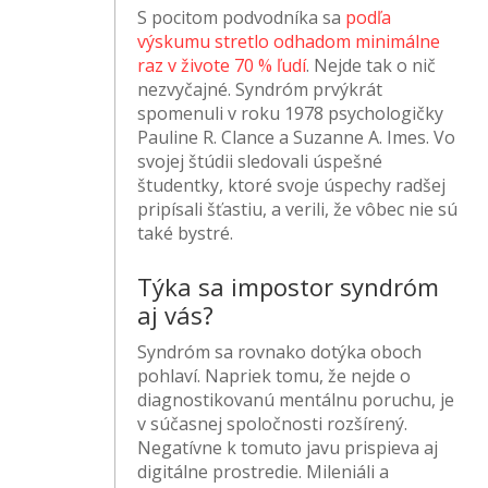
S pocitom podvodníka sa
podľa
výskumu stretlo odhadom minimálne
raz v živote 70 % ľudí
. Nejde tak o nič
nezvyčajné. Syndróm prvýkrát
spomenuli v roku 1978 psychologičky
Pauline R. Clance a Suzanne A. Imes. Vo
svojej štúdii sledovali úspešné
študentky, ktoré svoje úspechy radšej
pripísali šťastiu, a verili, že vôbec nie sú
také bystré.
Týka sa impostor syndróm
aj vás?
Syndróm sa rovnako dotýka oboch
pohlaví. Napriek tomu, že nejde o
diagnostikovanú mentálnu poruchu, je
v súčasnej spoločnosti rozšírený.
Negatívne k tomuto javu prispieva aj
digitálne prostredie. Mileniáli a