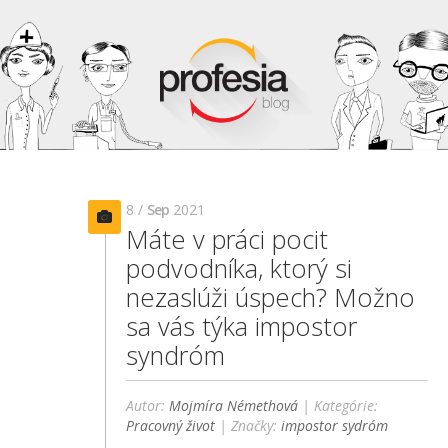
8 /
Sep
2021
Máte v práci pocit
podvodníka, ktorý si
nezaslúži úspech? Možno
sa vás týka impostor
syndróm
Autor:
Mojmíra Némethová
| Kategórie:
Pracovný život
| Značky:
impostor sydróm