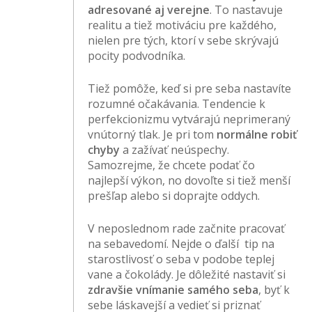
adresované aj verejne
. To nastavuje
realitu a tiež motiváciu pre každého,
nielen pre tých, ktorí v sebe skrývajú
pocity podvodníka.
Tiež pomôže, keď si pre seba nastavíte
rozumné očakávania. Tendencie k
perfekcionizmu vytvárajú neprimeraný
vnútorný tlak. Je pri tom
normálne robiť
chyby
a zažívať neúspechy.
Samozrejme, že chcete podať čo
najlepší výkon, no dovoľte si tiež menší
prešľap alebo si doprajte oddych.
V neposlednom rade začnite pracovať
na sebavedomí. Nejde o ďalší tip na
starostlivosť o seba v podobe teplej
vane a čokolády. Je dôležité nastaviť si
zdravšie vnímanie samého seba
, byť k
sebe láskavejší a vedieť si priznať