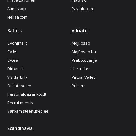
Atmoskop
Paylab.com
Nelisa.com
Baltics
Adriatic
CVonline.lt
MojPosao
CV.lv
MojPosao.ba
CV.ee
Vrabotuvanje
Dirbam.lt
Hercul.hr
Visidarbi.lv
Virtual Valley
Otsintood.ee
Pulser
Personaloatrankos.lt
Recruitment.lv
Varbamisteenused.ee
Scandinavia