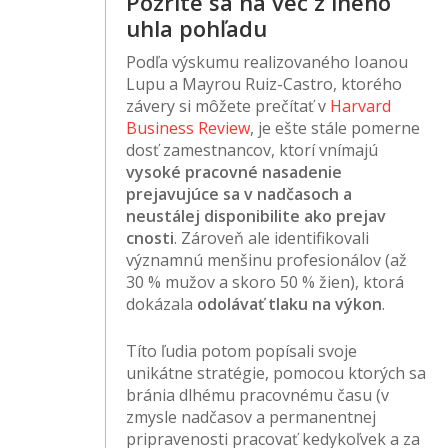
Pozrite sa na vec z iného
uhla pohľadu
Podľa výskumu realizovaného Ioanou
Lupu a Mayrou Ruiz-Castro, ktorého
závery si môžete prečítať v
Harvard
Business Review
, je ešte stále pomerne
dosť zamestnancov, ktorí vnímajú
vysoké pracovné nasadenie
prejavujúce sa v nadčasoch a
neustálej disponibilite ako prejav
cnosti
. Zároveň ale identifikovali
významnú menšinu profesionálov (až
30 % mužov a skoro 50 % žien), ktorá
dokázala
odolávať tlaku na výkon
.
Títo ľudia potom popísali svoje
unikátne stratégie, pomocou ktorých sa
bránia dlhému pracovnému času (v
zmysle nadčasov a permanentnej
pripravenosti pracovať kedykoľvek a za