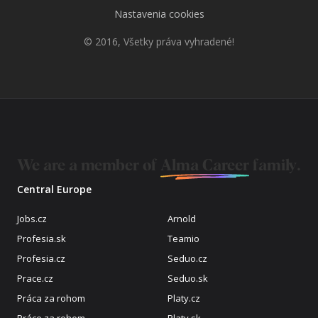
Nastavenia cookies
© 2016, Všetky práva vyhradené!
We are a member of
Alma Career
family.
Central Europe
Jobs.cz
Arnold
Profesia.sk
Teamio
Profesia.cz
Seduo.cz
Prace.cz
Seduo.sk
Práca za rohom
Platy.cz
Práce za rohem
Platy.sk