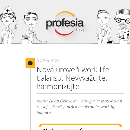
8 /
Feb
2022
Nová úroveň work-life
balansu: Nevyvažujte,
harmonizujte
Autor:
Elena Gemzová
| Kategórie:
Motivácia a
rozvoj
| Značky:
práca a súkromie
,
work-life
balance