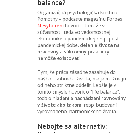
balance?
Organizačná psychologička Kristína
Pomothy v podcaste magazínu Forbes
Nevyhorení
hovorí o tom, že v
súčasnosti, teda vo vedomostnej
ekonomike a pandemickej resp. post-
pandemickej dobe,
delenie života na
pracovný a súkromný prakticky
nemôže existovať
.
Tým, že práca zásadne zasahuje do
nášho osobného života, nie je možné ju
od neho striktne oddeliť. Lepšie je v
tomto zmysle hovoriť o “life balance”,
teda o
hľadaní a nachádzaní rovnováhy
v živote ako takom
, resp. budovaní
vyrovnaného, harmonického života.
Nebojte sa alternatív: