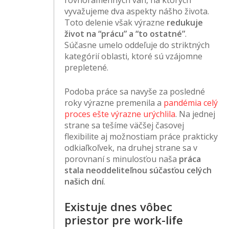
rovnoramenných váh, na ktorých
vyvažujeme dva aspekty nášho života.
Toto delenie však výrazne
redukuje
život na “prácu” a “to ostatné”
.
Súčasne umelo oddeľuje do striktných
kategórií oblasti, ktoré sú vzájomne
prepletené.
Podoba práce sa navyše za posledné
roky výrazne premenila a
pandémia celý
proces ešte výrazne urýchlila
. Na jednej
strane sa tešíme väčšej časovej
flexibilite aj možnostiam práce prakticky
odkiaľkoľvek, na druhej strane sa v
porovnaní s minulosťou naša
práca
stala neoddeliteľnou súčasťou celých
našich dní
.
Existuje dnes vôbec
priestor pre work-life