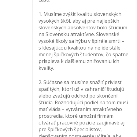
1. Musíme zvýšiť kvalitu slovenských
vysokých škôl, aby aj pre najlepších
slovenských absolventov bolo štúdium
na Slovensku atraktívne. Slovenské
vysoké školy sa hýbu v špirále smrti –
s klesajúcou kvalitou na ne ide stále
menej špičkových študentov, čo spätne
prispieva k ďalšiemu znižovaniu ich
kvality.
2. Súčasne sa musíme snažiť priviesť
späť tých, ktorí už v zahraničí študujú
alebo zvažujú odchod po skončení
štúdia. Rozhodujúci podiel na tom musí
mať vláda – vytváraním atraktívneho
prostredia, ktoré umožní firmám
otvárať pracovné pozície zaujímavé aj
pre špičkových špecialistov,
zlepšovaním postavenia učiteľa, aby