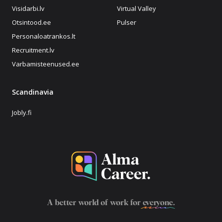
Visidarbi.lv
Virtual Valley
Otsintood.ee
Pulser
Personaloatrankos.lt
Recruitment.lv
Varbamisteenused.ee
Scandinavia
Jobly.fi
A better world of work for
everyone
.