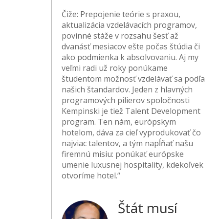
Čiže: Prepojenie teórie s praxou,
aktualizácia vzdelávacích programov,
povinné stáže v rozsahu šesť až
dvanásť mesiacov ešte počas štúdia či
ako podmienka k absolvovaniu. Aj my
veľmi radi už roky ponúkame
študentom možnosť vzdelávať sa podľa
našich štandardov. Jeden z hlavných
programových pilierov spoločnosti
Kempinski je tiež Talent Development
program. Ten nám, európskym
hotelom, dáva za cieľ vyprodukovať čo
najviac talentov, a tým napĺňať našu
firemnú misiu: ponúkať európske
umenie luxusnej hospitality, kdekoľvek
otvoríme hotel.“
Štát musí