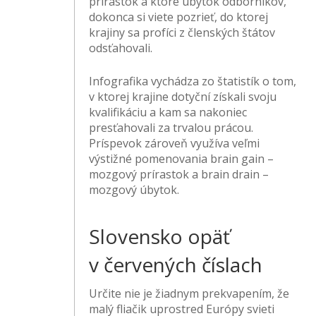
prírastok a ktoré úbytok odborníkov,
dokonca si viete pozrieť, do ktorej
krajiny sa profíci z členských štátov
odsťahovali.
Infografika vychádza zo štatistík o tom,
v ktorej krajine dotyční získali svoju
kvalifikáciu a kam sa nakoniec
presťahovali za trvalou prácou.
Príspevok zároveň využíva veľmi
výstižné pomenovania brain gain –
mozgový prírastok a brain drain –
mozgový úbytok.
Slovensko opäť
v červených číslach
Určite nie je žiadnym prekvapením, že
malý fliačik uprostred Európy svieti