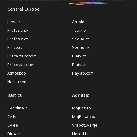
Central Europe
Jobs.cz
Arnold
Profesia.sk
Teamio
Profesia.cz
Seduo.cz
Prace.cz
Seduo.sk
Práca za rohom
Platy.cz
Práce za rohem
Platy.sk
Atmoskop
Paylab.com
Nelisa.com
Baltics
Adriatic
CVonline.lt
MojPosao
CV.lv
MojPosao.ba
CV.ee
Vrabotuvanje
Dirbam.lt
Hercul.hr