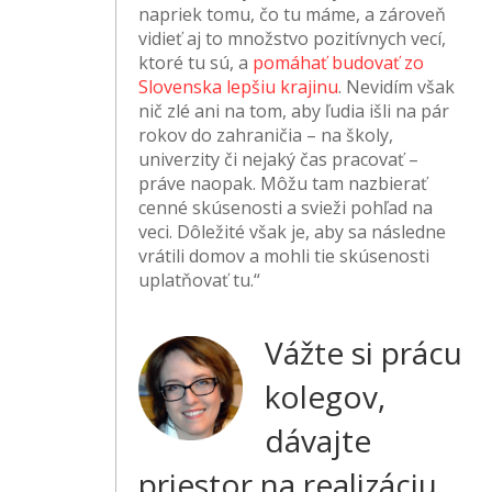
napriek tomu, čo tu máme, a zároveň
vidieť aj to množstvo pozitívnych vecí,
ktoré tu sú, a
pomáhať budovať zo
Slovenska lepšiu krajinu
. Nevidím však
nič zlé ani na tom, aby ľudia išli na pár
rokov do zahraničia – na školy,
univerzity či nejaký čas pracovať –
práve naopak. Môžu tam nazbierať
cenné skúsenosti a svieži pohľad na
veci. Dôležité však je, aby sa následne
vrátili domov a mohli tie skúsenosti
uplatňovať tu.“
Vážte si prácu
kolegov,
dávajte
priestor na realizáciu