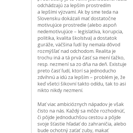
odchádzajú za lepším prostredím
a lepšími výzvami. Ak by sme teda na
Slovensku dokázali mať dostatočne
motivujúce prostredie (alebo aspoň
nedemotivujúce – legislatíva, korupcia,
politika, kvalita školstva) a dostatok
guráže, väčšina ľudí by nemala dôvod
rozmýšľať nad odchodom. Realita je
trochu iná a tá prvá časť sa mení ťažko,
resp. nezmení sa zo dňa na deň. Existuje
preto časť ľudí, ktorí sa jednoducho
zdvihnú a idú za lepším – problém je, že
keď všetci šikovní takto odídu, tak to asi
nikto nikdy nezmení.
Mať viac ambicióznych nápadov je však
čisto na nás. Každý sa môže rozhodnúť,
či pôjde jednoduchšou cestou a pôjde
svoje šťastie hľadať do zahraničia, alebo
bude ochotný zaťať zuby, makať