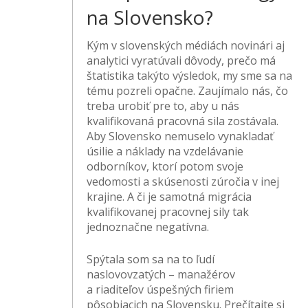
na Slovensko?
Kým v slovenských médiách novinári aj
analytici vyratúvali dôvody, prečo má
štatistika takýto výsledok, my sme sa na
tému pozreli opačne. Zaujímalo nás, čo
treba urobiť pre to, aby u nás
kvalifikovaná pracovná sila zostávala.
Aby Slovensko nemuselo vynakladať
úsilie a náklady na vzdelávanie
odborníkov, ktorí potom svoje
vedomosti a skúsenosti zúročia v inej
krajine. A či je samotná migrácia
kvalifikovanej pracovnej sily tak
jednoznačne negatívna.
Spýtala som sa na to ľudí
naslovovzatých – manažérov
a riaditeľov úspešných firiem
pôsobiacich na Slovensku. Prečítajte si