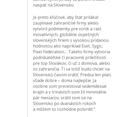
naspäť na Slovensko.
Je preto kľúčové, aby štát prilákal
zaujímavé zahraničné firmy alebo
vytvoril podmienky pre vznik a rast
inovatívnych, globálne úspešných
slovenských firiem s vysokou pridanou
hodnotou ako napríklad Eset, Sygic,
Pixel Federation… Takéto firmy vytvoria
podnikateľské či pracovné príležitosti
pre top Slovákov, či už z domova, alebo
zo zahraničia. Tí sa totiž budú chcieť na
Slovensko časom vrátiť. Predsa len platí,
všade dobre – doma najlepšie. Ja
osobne som precestoval sedemdesiat
krajín a v trinástich som žil minimálne
pár mesiacov, vrátil som sa na
Slovensko po dvanástich rokoch
a môžem to rozhodne potvrdiť.“