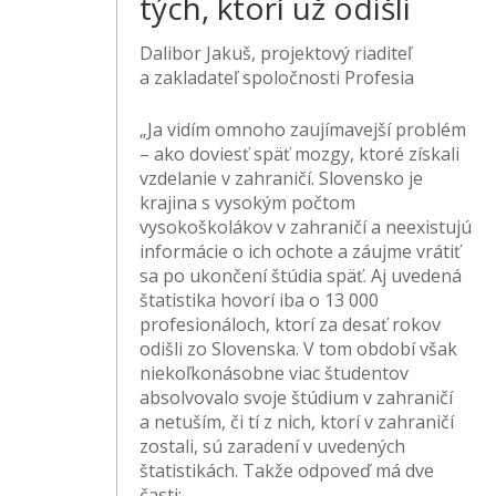
tých, ktorí už odišli
Dalibor Jakuš, projektový riaditeľ
a zakladateľ spoločnosti Profesia
„Ja vidím omnoho zaujímavejší problém
– ako doviesť späť mozgy, ktoré získali
vzdelanie v zahraničí. Slovensko je
krajina s vysokým počtom
vysokoškolákov v zahraničí a neexistujú
informácie o ich ochote a záujme vrátiť
sa po ukončení štúdia späť. Aj uvedená
štatistika hovorí iba o 13 000
profesionáloch, ktorí za desať rokov
odišli zo Slovenska. V tom období však
niekoľkonásobne viac študentov
absolvovalo svoje štúdium v zahraničí
a netuším, či tí z nich, ktorí v zahraničí
zostali, sú zaradení v uvedených
štatistikách. Takže odpoveď má dve
časti: