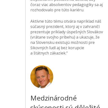
čoraz viac absolventov pedagogiky sa aj
rozhodovalo pre túto kariéru.
Aktívne túto tému otvára napríklad náš
súčasný prezident, ktorý aj v zahraničí
prezentuje príklady úspešných Slovákov
(vrátane svojho príbehu) a ukazuje, že
na Slovensku existujú možnosti pre
šikovných ľudí aj bez korupcie
a štátnych zákaziek.“
Medzinárodné
skúsenosti sú dôležité