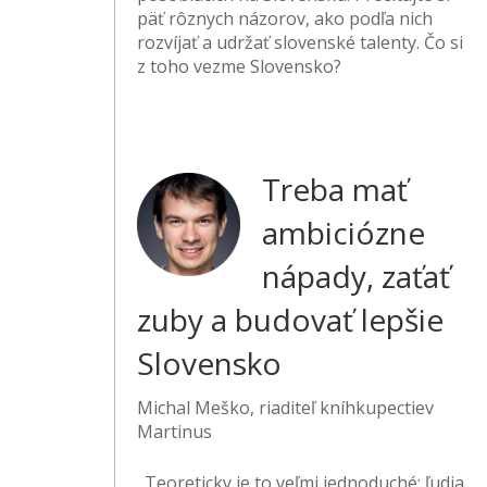
päť rôznych názorov, ako podľa nich
rozvíjať a udržať slovenské talenty. Čo si
z toho vezme Slovensko?
Treba mať
ambiciózne
nápady, zaťať
zuby a budovať lepšie
Slovensko
Michal Meško, riaditeľ kníhkupectiev
Martinus
„Teoreticky je to veľmi jednoduché: ľudia