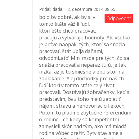
Pridal: dada | 2. decembra 2014 08:55
bolo by dobré, ak by si v
Odpovedať
tomto štáte vážili ľudí,
ktorí ešte chcú pracovať,
pracujú a vytvárajú hodnoty. Ale všetko
je práve naopak, tých, ktorí sa snažia
pracovať, štát ubíja daňami,
odvodmi..atď. Min. mzda pre tých, čo sa
snažia pracovať a neparazitujú, je tak
nízka, až je to smiešne alebo skôr na
zaplakanie. A aj dôchodky pre našich
ľudí ktorí v tomto štáte celý život
pracovali. Dostávajú žobračenky, keď si
predstavím, že z toho majú zaplatiť
nájom, stravu a nehovoriac o liekoch.
Potom tu platíme zbytočné referendum
o rodine….čo keby sa kompetentní
zamysleli skôr nad tým, ako má mladá
rodina vôbec prežiť. Byty staviame a