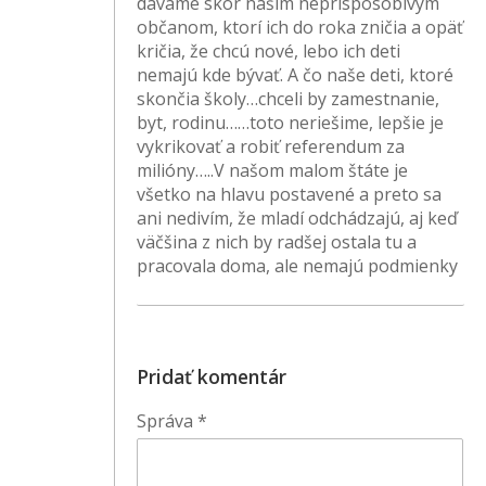
dávame skôr našim neprispôsobivým
občanom, ktorí ich do roka zničia a opäť
kričia, že chcú nové, lebo ich deti
nemajú kde bývať. A čo naše deti, ktoré
skončia školy…chceli by zamestnanie,
byt, rodinu……toto neriešime, lepšie je
vykrikovať a robiť referendum za
milióny…..V našom malom štáte je
všetko na hlavu postavené a preto sa
ani nedivím, že mladí odchádzajú, aj keď
väčšina z nich by radšej ostala tu a
pracovala doma, ale nemajú podmienky
Pridať komentár
Správa
*