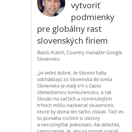
vytvoriť
podmienky
pre globálny rast
slovenských firiem
Rasťo Kulich, Country manažér Google
Slovensko
„Je veľmi dobré, že šikovní ľudia
odchádzajú zo Slovenska do sveta.
Slovensko je malý trh s často
obmedzenou konkurenciou, a tak
Slováci na väčších a rozvinutejších
trhoch môžu nazbierať skúsenosti,
ktoré by doma len ťažko získali. Tiež im
to pomáha rozšíriť si obzory
a nerozmýšľať jednoliato. Ale dôležité,
samozrejme, je, aby sa potom vracali