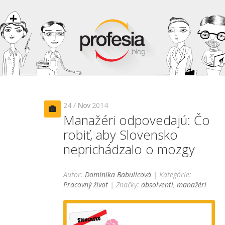
24 /
Nov
2014
Manažéri odpovedajú: Čo
robiť, aby Slovensko
neprichádzalo o mozgy
Autor:
Dominika Babulicová
| Kategórie:
Pracovný život
| Značky:
absolventi
,
manažéri