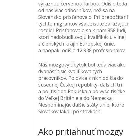
výraznou červenou farbou. Odišlo teda
od nás viac odborníkov, než sa na
Slovensko prisťahovalo. Pri prepočítaní
týchto migrantov však zistíte zarážajúci
rozdiel. Prisťahovalo sa k nám 858 ľudí,
ktorí nadobudli svoju kvalifikáciu v inej
z členských krajín Európskej únie,
a naopak, odišlo 12 938 profesionálov.
Náš mozgový úbytok bol teda viac ako
dvanásť tisíc kvalifikovaných
pracovníkov. Polovica z nich odišla do
susednej Českej republiky, ďalších tri
a pol tisíc do Rakúska a po vyše tisícke
do Veľkej Británie a do Nemecka.
Nespomínajúc ďalšie štáty únie, ktoré
Slovákov lákali po stovkách.
Ako pritiahnuť mozgy