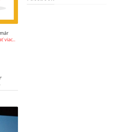
umár
ť viac...
ť