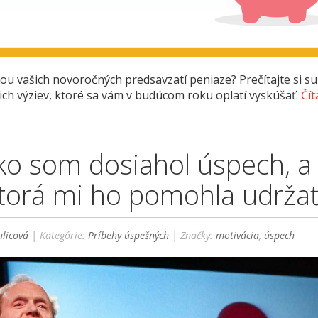
u vašich novoročných predsavzatí peniaze? Prečítajte si s
cich výziev, ktoré sa vám v budúcom roku oplatí vyskúšať.
Číta
ako som dosiahol úspech, a
ktorá mi ho pomohla udrža
licová
| Kategórie:
Príbehy úspešných
| Značky:
motivácia
,
úspech