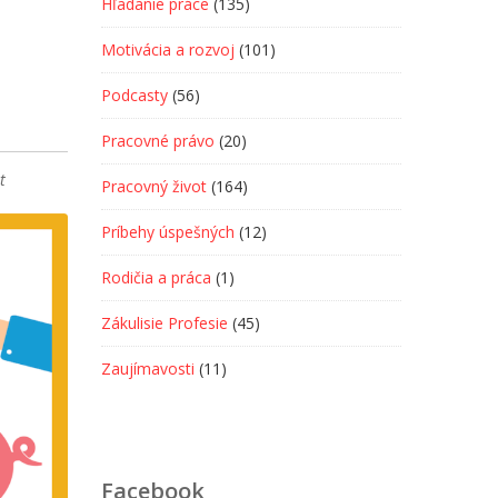
Hľadanie práce
(135)
Motivácia a rozvoj
(101)
Podcasty
(56)
Pracovné právo
(20)
t
Pracovný život
(164)
Príbehy úspešných
(12)
Rodičia a práca
(1)
Zákulisie Profesie
(45)
Zaujímavosti
(11)
Facebook