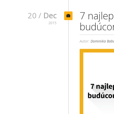
7 najle
20 /
Dec
budúcom
2015
Autor:
Dominika Babu