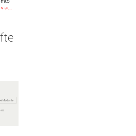
tomto
viac...
fte