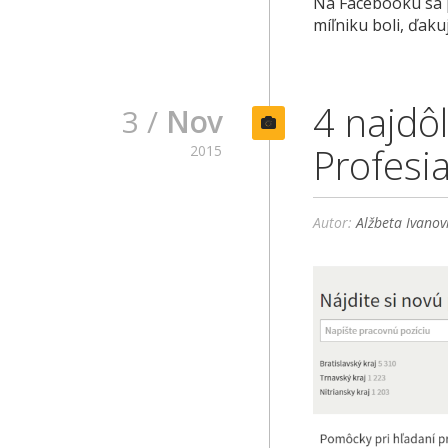
Na Facebooku sa pá
míľniku boli, ďak
4 najdôl
3 /
Nov
Profesia
2015
Autor:
Alžbeta Ivanov