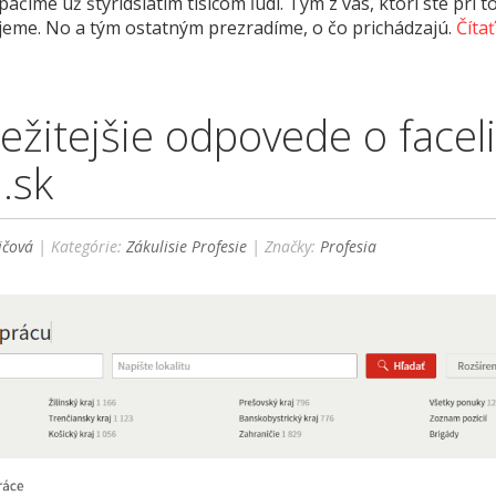
čime už štyridsiatim tisícom ľudí. Tým z vás, ktorí ste pri 
ujeme. No a tým ostatným prezradíme, o čo prichádzajú.
Čítať 
ežitejšie odpovede o faceli
.sk
ičová
| Kategórie:
Zákulisie Profesie
| Značky:
Profesia