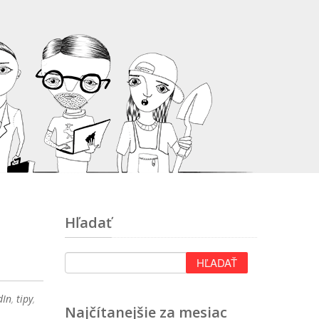
Hľadať
dIn
,
tipy
,
Najčítanejšie za mesiac