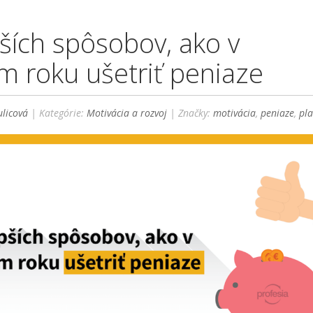
pších spôsobov, ako v
 roku ušetriť peniaze
licová
| Kategórie:
Motivácia a rozvoj
| Značky:
motivácia
,
peniaze
,
pla