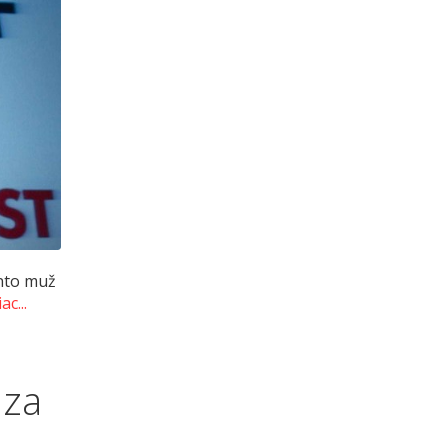
ento muž
ac...
 za