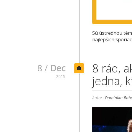
Sú ústrednou témo
najlepších sporia
8 rád, 
8 /
Dec
jedna, 
2015
Autor:
Dominika Babu