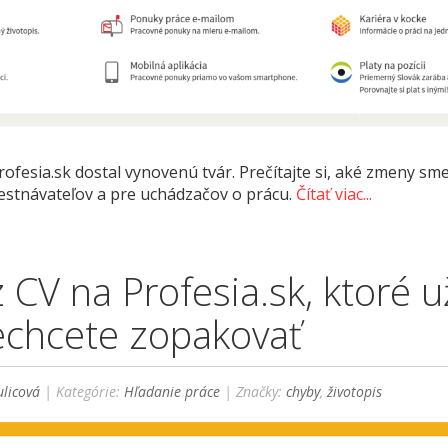
rofesia.sk dostal vynovenú tvár. Prečítajte si, aké zmeny sm
mestnávateľov a pre uchádzačov o prácu.
Čítať viac...
 CV na Profesia.sk, ktoré u
echcete zopakovať
licová
| Kategórie:
Hľadanie práce
| Značky:
chyby
,
životopis