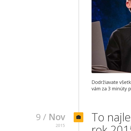
Dodržiavate všetk
vám za 3 minúty p
To najl
9 /
Nov
rok 201
2015