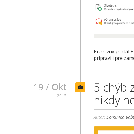
Pracovný portál P
pripravili pre za
5 chýb z
19 /
Okt
nikdy n
2015
Autor:
Dominika Babu