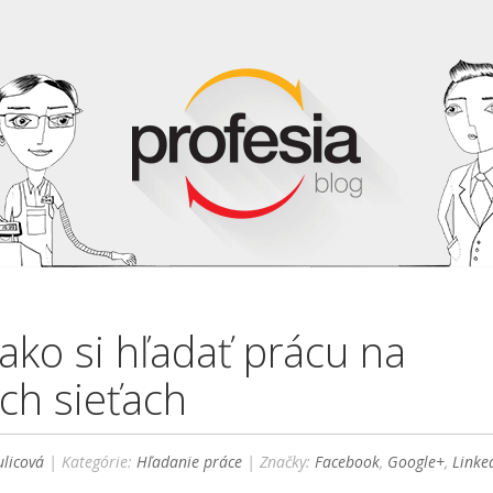
 ako si hľadať prácu na
ych sieťach
licová
| Kategórie:
Hľadanie práce
| Značky:
Facebook
,
Google+
,
Linke