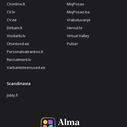
CVonline.lt
MojPosao
CV.lv
MojPosao.ba
CV.ee
Vrabotuvanje
Dirbam.lt
Hercul.hr
Visidarbi.lv
Virtual Valley
Otsintood.ee
Pulser
Personaloatrankos.lt
Recruitment.lv
Varbamisteenused.ee
Scandinavia
Jobly.fi