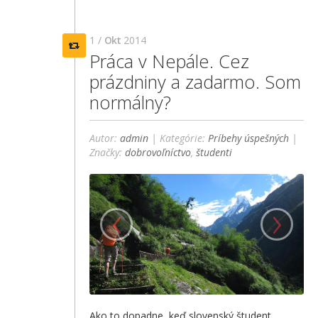
1 /
Okt
2014
Práca v Nepále. Cez
prázdniny a zadarmo. Som
normálny?
Autor:
admin
| Kategórie:
Príbehy úspešných
|
Značky:
dobrovoľníctvo
,
študenti
‹
›
Ako to dopadne, keď slovenský študent