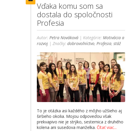
Vďaka komu som sa
dostala do spoločnosti
Profesia
Autor:
Petra Nováková
| Kategórie:
Motivácia a
rozvoj
| Značky:
dobrovoľníctvo
,
Profesia
,
stáž
To je otázka asi každého z môjho užšieho aj
širšieho okolia. Mojou odpoveďou však
prekvapivo nie je strýko, sesternica z druhého
kolena ani susedova manželka.
Čítať viac...