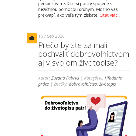
perspektív a zažite si pocity spojené s
nezištnou pomocou druhým. Možno vás
prekvapí, ako veľa tým získate.
Čítať viac...
16 /
Sep
2020
Prečo by ste sa mali
pochváliť dobrovoľníctvom
aj v svojom životopise?
Autor:
Zuzana Fabrici
| Kategórie:
Hľadanie
práce
| Značky:
dobrovoľníctvo
,
životopis