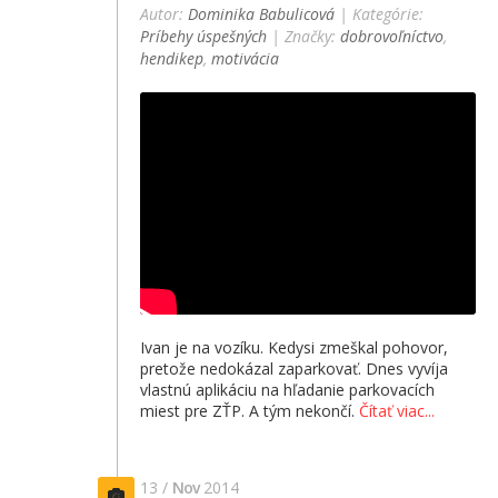
Autor:
Dominika Babulicová
| Kategórie:
Príbehy úspešných
| Značky:
dobrovoľníctvo
,
hendikep
,
motivácia
Ivan je na vozíku. Kedysi zmeškal pohovor,
pretože nedokázal zaparkovať. Dnes vyvíja
vlastnú aplikáciu na hľadanie parkovacích
miest pre ZŤP. A tým nekončí.
Čítať viac...
13 /
Nov
2014