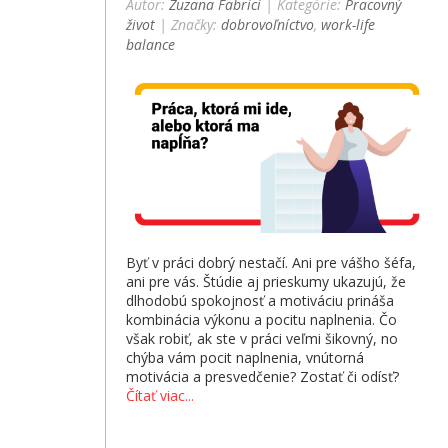
Autor:
Zuzana Fabrici
| Kategórie:
Pracovný
život
| Značky:
dobrovoľníctvo
,
work-life
balance
Byť v práci dobrý nestačí. Ani pre vášho šéfa,
ani pre vás. Štúdie aj prieskumy ukazujú, že
dlhodobú spokojnosť a motiváciu prináša
kombinácia výkonu a pocitu naplnenia. Čo
však robiť, ak ste v práci veľmi šikovný, no
chýba vám pocit naplnenia, vnútorná
motivácia a presvedčenie? Zostať či odísť?
Čítať viac...