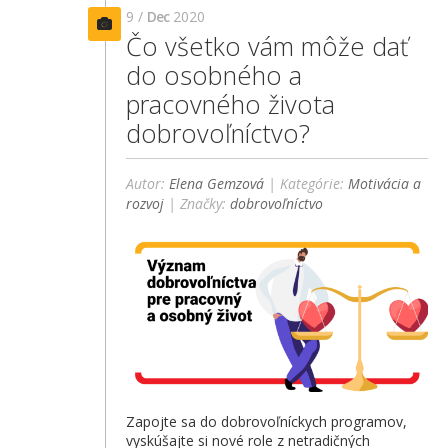
9 /
Dec
2020
Čo všetko vám môže dať
do osobného a
pracovného života
dobrovoľníctvo?
Autor:
Elena Gemzová
| Kategórie:
Motivácia a
rozvoj
| Značky:
dobrovoľníctvo
Zapojte sa do dobrovoľníckych programov,
vyskúšajte si nové role z netradičných