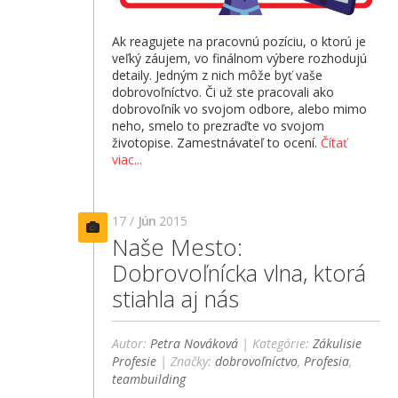
Ak reagujete na pracovnú pozíciu, o ktorú je
veľký záujem, vo finálnom výbere rozhodujú
detaily. Jedným z nich môže byť vaše
dobrovoľníctvo. Či už ste pracovali ako
dobrovoľník vo svojom odbore, alebo mimo
neho, smelo to prezraďte vo svojom
životopise. Zamestnávateľ to ocení.
Čítať
viac...
17 /
Jún
2015
Naše Mesto:
Dobrovoľnícka vlna, ktorá
stiahla aj nás
Autor:
Petra Nováková
| Kategórie:
Zákulisie
Profesie
| Značky:
dobrovoľníctvo
,
Profesia
,
teambuilding