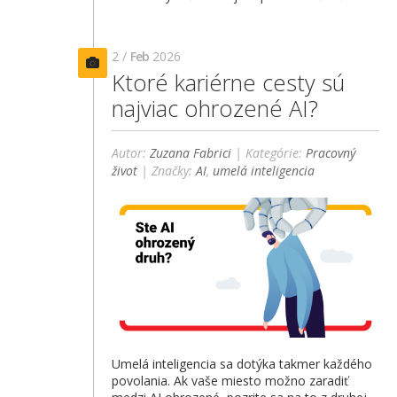
2 /
Feb
2026
Ktoré kariérne cesty sú
najviac ohrozené AI?
Autor:
Zuzana Fabrici
| Kategórie:
Pracovný
život
| Značky:
AI
,
umelá inteligencia
Umelá inteligencia sa dotýka takmer každého
povolania. Ak vaše miesto možno zaradiť