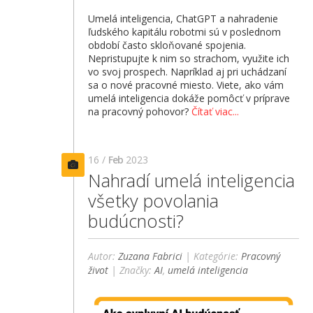
Umelá inteligencia, ChatGPT a nahradenie
ľudského kapitálu robotmi sú v poslednom
období často skloňované spojenia.
Nepristupujte k nim so strachom, využite ich
vo svoj prospech. Napríklad aj pri uchádzaní
sa o nové pracovné miesto. Viete, ako vám
umelá inteligencia dokáže pomôcť v príprave
na pracovný pohovor?
Čítať viac...
16 /
Feb
2023
Nahradí umelá inteligencia
všetky povolania
budúcnosti?
Autor:
Zuzana Fabrici
| Kategórie:
Pracovný
život
| Značky:
AI
,
umelá inteligencia