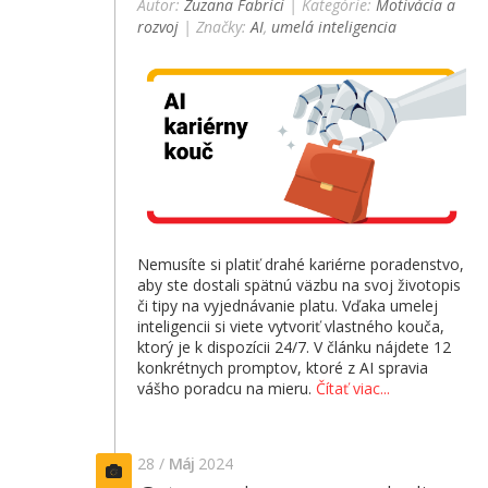
Autor:
Zuzana Fabrici
| Kategórie:
Motivácia a
rozvoj
| Značky:
AI
,
umelá inteligencia
Nemusíte si platiť drahé kariérne poradenstvo,
aby ste dostali spätnú väzbu na svoj životopis
či tipy na vyjednávanie platu. Vďaka umelej
inteligencii si viete vytvoriť vlastného kouča,
ktorý je k dispozícii 24/7. V článku nájdete 12
konkrétnych promptov, ktoré z AI spravia
vášho poradcu na mieru.
Čítať viac...
28 /
Máj
2024