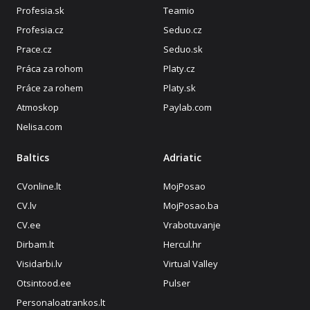
Profesia.sk
Teamio
Profesia.cz
Seduo.cz
Prace.cz
Seduo.sk
Práca za rohom
Platy.cz
Práce za rohem
Platy.sk
Atmoskop
Paylab.com
Nelisa.com
Baltics
Adriatic
CVonline.lt
MojPosao
CV.lv
MojPosao.ba
CV.ee
Vrabotuvanje
Dirbam.lt
Hercul.hr
Visidarbi.lv
Virtual Valley
Otsintood.ee
Pulser
Personaloatrankos.lt