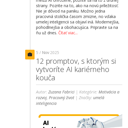
medzi AI ohrozené, pozrite sa na to z druhej
strany. Pozrite na to, ako na novú príležitosť.
Nie je dôvod na paniku. Možno jedna
pracovná stolička časom zmizne, no vďaka
umelej inteligencii sa objaví iná. Modernejšia,
pohodlnejšia a obohacujúca. Pripravte sa na
ňu už dnes.
Čítať viac...
5 /
Nov
2025
12 promptov, s ktorým si
vytvoríte AI kariérneho
kouča
Autor:
Zuzana Fabrici
| Kategórie:
Motivácia a
rozvoj
,
Pracovný život
| Značky:
umelá
inteligencia