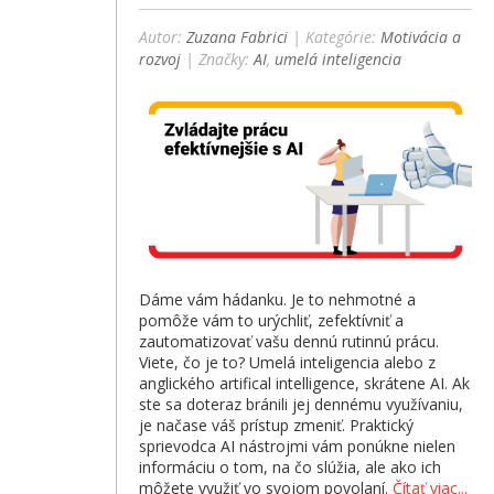
Autor:
Zuzana Fabrici
| Kategórie:
Motivácia a
rozvoj
| Značky:
AI
,
umelá inteligencia
Dáme vám hádanku. Je to nehmotné a
pomôže vám to urýchliť, zefektívniť a
zautomatizovať vašu dennú rutinnú prácu.
Viete, čo je to? Umelá inteligencia alebo z
anglického artifical intelligence, skrátene AI. Ak
ste sa doteraz bránili jej dennému využívaniu,
je načase váš prístup zmeniť. Praktický
sprievodca AI nástrojmi vám ponúkne nielen
informáciu o tom, na čo slúžia, ale ako ich
môžete využiť vo svojom povolaní.
Čítať viac...