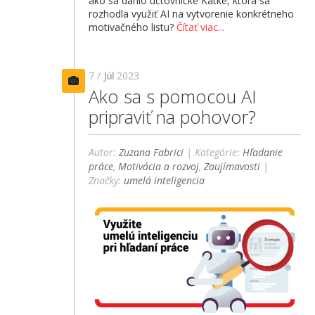
ako sa darilo účtovníčke Katke, ktorá sa
rozhodla využiť AI na vytvorenie konkrétneho
motivačného listu?
Čítať viac...
7 /
Júl
2023
Ako sa s pomocou AI
pripraviť na pohovor?
Autor:
Zuzana Fabrici
| Kategórie:
Hľadanie
práce
,
Motivácia a rozvoj
,
Zaujímavosti
|
Značky:
umelá inteligencia