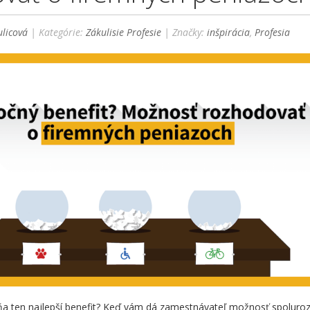
licová
| Kategórie:
Zákulisie Profesie
| Značky:
inšpirácia
,
Profesia
mňa ten najlepší benefit? Keď vám dá zamestnávateľ možnosť spolur