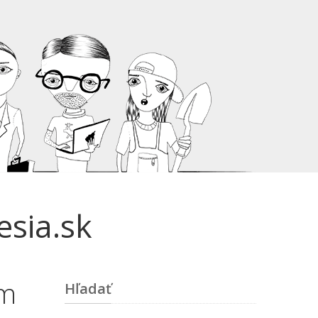
esia.sk
om
Hľadať