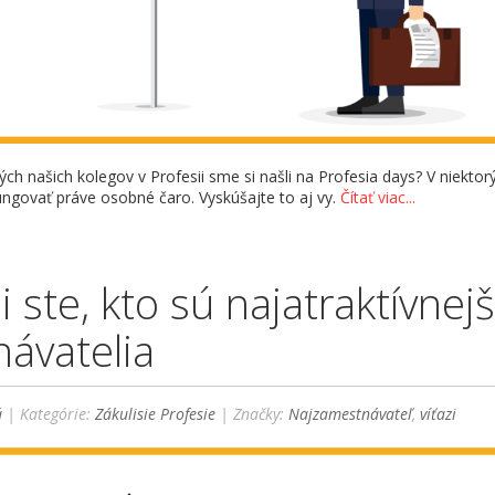
rých našich kolegov v Profesii sme si našli na Profesia days? V niektor
ngovať práve osobné čaro. Vyskúšajte to aj vy.
Čítať viac...
 ste, kto sú najatraktívnejš
ávatelia
á
| Kategórie:
Zákulisie Profesie
| Značky:
Najzamestnávateľ
,
víťazi