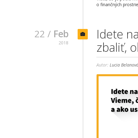
o finančných prostri
Idete n
22 /
Feb
zbaliť, 
2018
Autor:
Lucia Belanov