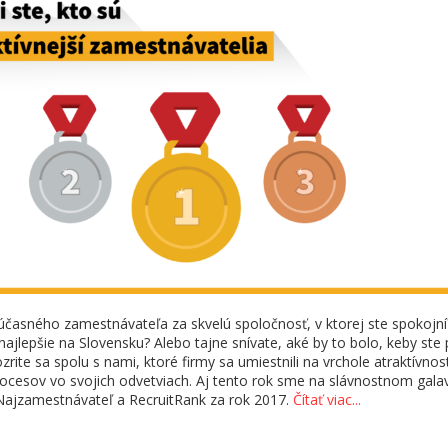
časného zamestnávateľa za skvelú spoločnosť, v ktorej ste spokojní
e najlepšie na Slovensku? Alebo tajne snívate, aké by to bolo, keby ste 
ozrite sa spolu s nami, ktoré firmy sa umiestnili na vrchole atraktívnost
rocesov vo svojich odvetviach. Aj tento rok sme na slávnostnom gala
Najzamestnávateľ a RecruitRank za rok 2017.
Čítať viac...