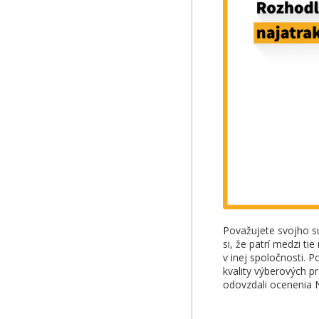
Považujete svojho sú
si, že patrí medzi ti
v inej spoločnosti. P
kvality výberových p
odovzdali ocenenia 