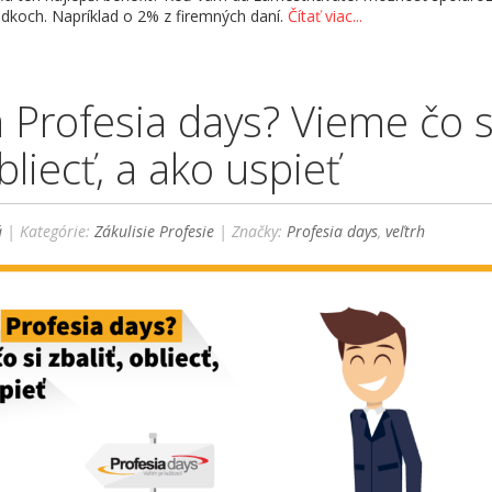
edkoch. Napríklad o 2% z firemných daní.
Čítať viac...
a Profesia days? Vieme čo s
obliecť, a ako uspieť
á
| Kategórie:
Zákulisie Profesie
| Značky:
Profesia days
,
veľtrh