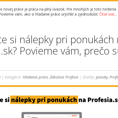
ie novej práce je práca na plný úväzok. Pre mnohých je toto tvrdenie
Povieme vám, ako si hľadanie práce urýchliť a zjednodušiť.
Čítať viac...
te si nálepky pri ponukách
a.sk? Povieme vám, prečo 
á
| Kategórie:
Hľadanie práce
,
Zákulisie Profesie
| Značky:
ponuky
,
Profe