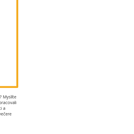
? Myslíte
pracovali
i a
večere