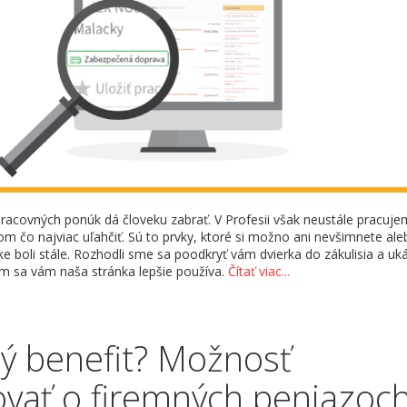
racovných ponúk dá človeku zabrať. V Profesii však neustále pracuj
om čo najviac uľahčiť. Sú to prvky, ktoré si možno ani nevšimnete ale
ke boli stále. Rozhodli sme sa poodkryť vám dvierka do zákulisia a uk
ým sa vám naša stránka lepšie používa.
Čítať viac...
ý benefit? Možnosť
vať o firemných peniazoc