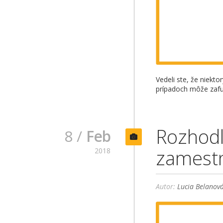
Vedeli ste, že niekto
prípadoch môže zafu
Rozhodli
8 /
Feb
zamestn
2018
Autor:
Lucia Belanov