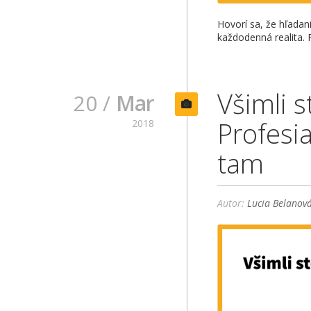
Hovorí sa, že hľadan
každodenná realita. 
Všimli s
20 /
Mar
Profesi
2018
tam
Autor:
Lucia Belanov