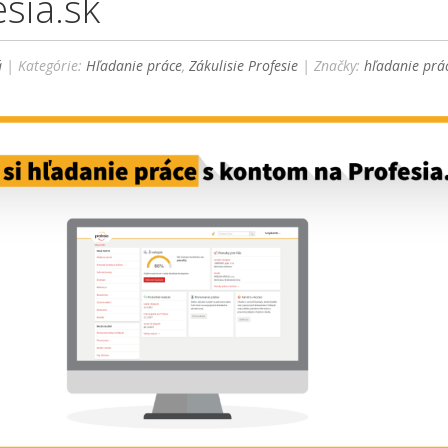
sia.sk
á
| Kategórie:
Hľadanie práce
,
Zákulisie Profesie
| Značky:
hľadanie prá