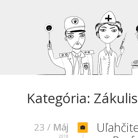
Kategória: Zákulis
Uľahčit
23 /
Máj
2018