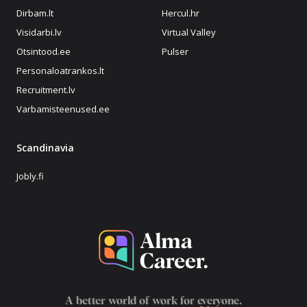
Dirbam.lt
Hercul.hr
Visidarbi.lv
Virtual Valley
Otsintood.ee
Pulser
Personaloatrankos.lt
Recruitment.lv
Varbamisteenused.ee
Scandinavia
Jobly.fi
A better world of work for
everyone
.