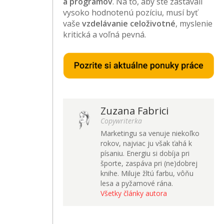
a programov
. Na to, aby ste zastávali
vysoko hodnotenú pozíciu, musí byť
vaše
vzdelávanie celoživotné
, myslenie
kritická a voľná pevná.
Zuzana Fabrici
Copywriterka
Marketingu sa venuje niekoľko
rokov, najviac ju však ťahá k
písaniu. Energiu si dobíja pri
športe, zaspáva pri (ne)dobrej
knihe. Miluje žltú farbu, vôňu
lesa a pyžamové rána.
Všetky články autora