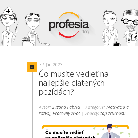
7 /
Jún
2023
Čo musíte vedieť na
najlepšie platených
pozíciách?
Autor:
Zuzana Fabrici
| Kategórie:
Motivácia a
rozvoj
,
Pracovný život
| Značky:
top zručnosti