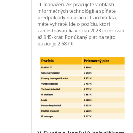
IT manažéri. Ak pracujete v oblasti
informačných technológií a spĺňate
predpoklady na prácu IT architekta,
máte vyhraté. Ide o pozíciu, ktorí
zamestnávatelia v roku 2023 inzerovali
až 945-krát. Ponúkaný plat na tejto
pozícii je 2 687 €.
V Európe kraľujú rebríčkom