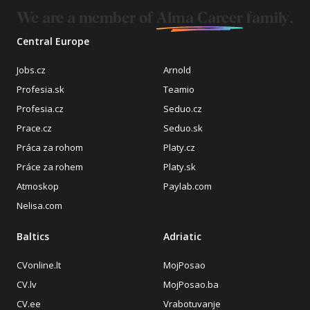
We are a member of
Alma Career
family.
Central Europe
Jobs.cz
Arnold
Profesia.sk
Teamio
Profesia.cz
Seduo.cz
Prace.cz
Seduo.sk
Práca za rohom
Platy.cz
Práce za rohem
Platy.sk
Atmoskop
Paylab.com
Nelisa.com
Baltics
Adriatic
CVonline.lt
MojPosao
CV.lv
MojPosao.ba
CV.ee
Vrabotuvanje