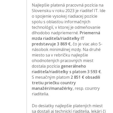
Najlepšie platená pracovná pozícia na
Slovensku v roku 2023 je riaditeľ IT. Ide
o spojenie vysokej riadiacej pozície
spolu s oblasťou informačných
technológií, v ktorej je odmeňovanie
dlhodobo nadpriemerné.
Priemerná
mzda riaditeľa/riaditeľky IT
predstavuje 3 869 €
, čo je viac ako 5-
násobok minimálnej mzdy. Na druhé
miesto sa v rebríčku najlepšie
ohodnotených pracovných miest
dostala pozícia
generálneho
riaditeľa/riaditeľky s platom 3 593 €
.
S mesačným platom
2 851 € obsadili
tretiu priečku country
manažéri/manažérky
, resp. country
riaditelia.
Do desiatky najlepšie platených miest
sa dostali aj technickí riaditelia, lekári či