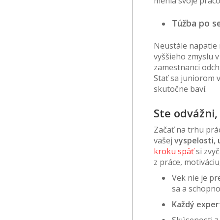
menia svoje praco
Túžba po se
Neustále napätie
vyššieho zmyslu v
zamestnanci odchá
Stať sa juniorom v
skutočne baví.
Ste odvážni,
Začať na trhu prá
vašej
vyspelosti,
kroku späť
si zvyč
z práce, motiváciu
Vek nie je p
sa a schopno
Každý expert
Skúsenosti z