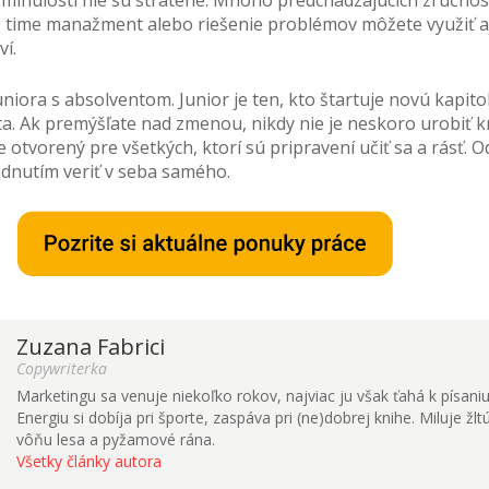
 time manažment alebo riešenie problémov môžete využiť a
í.
niora s absolventom. Junior je ten, kto štartuje novú kapito
ta. Ak premýšľate nad zmenou, nikdy nie je neskoro urobiť 
e otvorený pre všetkých, ktorí sú pripravení učiť sa a rásť. 
dnutím veriť v seba samého.
Zuzana Fabrici
Copywriterka
Marketingu sa venuje niekoľko rokov, najviac ju však ťahá k písaniu
Energiu si dobíja pri športe, zaspáva pri (ne)dobrej knihe. Miluje žlt
vôňu lesa a pyžamové rána.
Všetky články autora