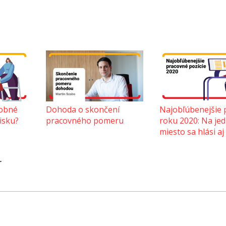
sobné
Dohoda o skončení
Najobľúbenejšie p
isku?
pracovného pomeru
roku 2020: Na je
miesto sa hlási aj 
r