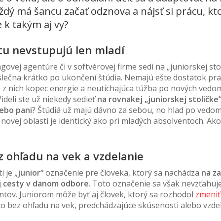
ždý má šancu začať odznova a nájsť si prácu, kt
e k takým aj vy?
tu nevstupujú len mladí
ovej agentúre či v softvérovej firme sedí na „juniorskej sto
slečna krátko po ukončení štúdia. Nemajú ešte dostatok pr
e z nich kopec energie a neutíchajúca túžba po nových vedo
ideli ste už niekedy sedieť
na rovnakej „juniorskej stoličke
lebo pani
? Štúdiá už majú dávno za sebou, no hlad po vedo
 novej oblasti je identický ako pri mladých absolventoch. Ak
 ohľadu na vek a vzdelanie
i je
„junior“
označenie pre človeka, ktorý sa nachádza
na z
ej cesty v danom odbore
. Toto označenie sa však nevzťahuje
ntov. Juniorom môže byť aj človek, ktorý sa rozhodol
zmeniť
 to bez ohľadu na vek, predchádzajúce skúsenosti alebo vzdel