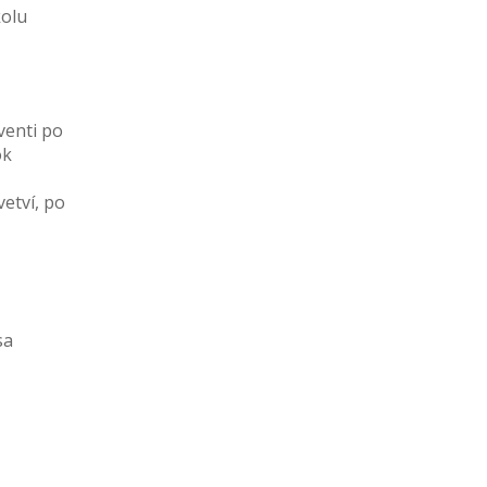
kolu
venti po
ok
etví, po
m
sa