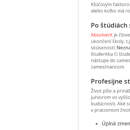
Kľúčovým faktoro
alebo koľko má r
Po štúdiách 
Absolvent
je člove
ukončení školy, t.
skúseností.
Nezna
študentka či štud
nástupe do zamest
zamestnancom.
Profesijne st
Život píše a priná
juniorom vo vyššo
budúcnosti. Aké s
v pracovnom život
Úplná zmen