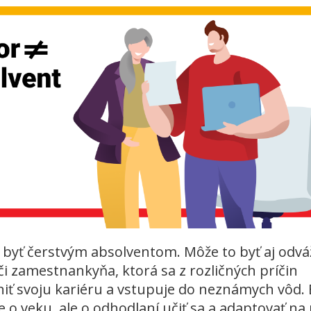
 byť čerstvým absolventom. Môže to byť aj odv
i zamestnankyňa, ktorá sa z rozličných príčin
iť svoju kariéru a vstupuje do neznámych vôd. 
e o veku, ale o odhodlaní učiť sa a adaptovať na