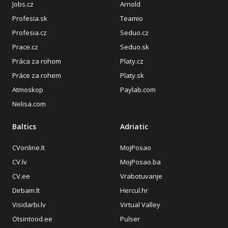
Jobs.cz
Arnold
Profesia.sk
Teamio
Profesia.cz
Seduo.cz
Prace.cz
Seduo.sk
Práca za rohom
Platy.cz
Práce za rohem
Platy.sk
Atmoskop
Paylab.com
Nelisa.com
Baltics
Adriatic
CVonline.lt
MojPosao
CV.lv
MojPosao.ba
CV.ee
Vrabotuvanje
Dirbam.lt
Hercul.hr
Visidarbi.lv
Virtual Valley
Otsintood.ee
Pulser