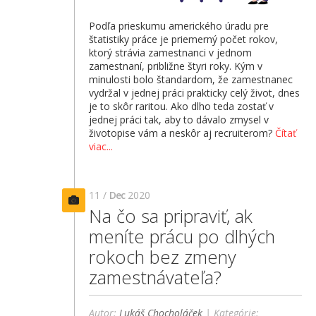
Podľa prieskumu amerického úradu pre
štatistiky práce je priemerný počet rokov,
ktorý strávia zamestnanci v jednom
zamestnaní, približne štyri roky. Kým v
minulosti bolo štandardom, že zamestnanec
vydržal v jednej práci prakticky celý život, dnes
je to skôr raritou. Ako dlho teda zostať v
jednej práci tak, aby to dávalo zmysel v
životopise vám a neskôr aj recruiterom?
Čítať
viac...
11 /
Dec
2020
Na čo sa pripraviť, ak
meníte prácu po dlhých
rokoch bez zmeny
zamestnávateľa?
Autor:
Lukáš Chocholáček
| Kategórie: