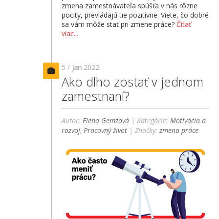
zmena zamestnávateľa spúšťa v nás rôzne
pocity, prevládajú tie pozitívne. Viete, čo dobré
sa vám môže stať pri zmene práce?
Čítať
viac...
5 /
Jan
2022
Ako dlho zostať v jednom
zamestnaní?
Autor:
Elena Gemzová
| Kategórie:
Motivácia a
rozvoj
,
Pracovný život
| Značky:
zmena práce