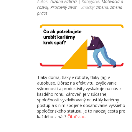
Autor:
Zuzana Fabrici
| Kategórie:
Motivácia a
rozvoj
,
Pracovný život
| Značky:
zmena
,
zmena
práce
Tlaky doma, tlaky v robote, tlaky (aj) v
autobuse. Dôraz na efektivitu, zvyšovanie
výkonnosti a produktivity vyskakuje na nás z
každého rohu. Zároveň je v súčasnej
spoločnosti vyzdvihovaný neustály kariérny
postup a s ním spojené dosahovanie vyššieho
spoločenského statusu. Je to naozaj cesta pre
každého z nás?
Čítať viac...