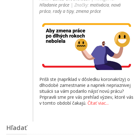
Hľadanie práce
| Značky:
motivácia
,
nová
práca
,
rady a tipy
,
zmena práce
Prišli ste (napríklad v dôsledku koronakrízy) o
dlhodobé zamestnanie a napriek nepriaznivej
situácii sa vám podarilo nájsť novú prácu?
Pripravili sme pre vás prehľad výziev, ktoré vás
v tomto období čakajú.
Čítať viac...
Hľadať