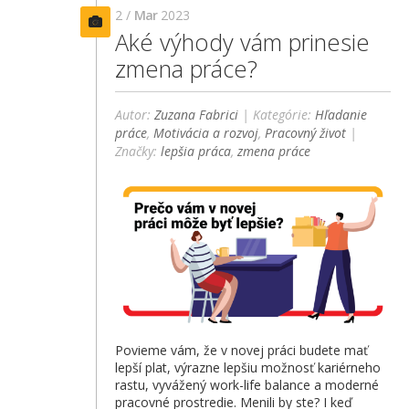
2 /
Mar
2023
Aké výhody vám prinesie
zmena práce?
Autor:
Zuzana Fabrici
| Kategórie:
Hľadanie
práce
,
Motivácia a rozvoj
,
Pracovný život
|
Značky:
lepšia práca
,
zmena práce
Povieme vám, že v novej práci budete mať
lepší plat, výrazne lepšiu možnosť kariérneho
rastu, vyvážený work-life balance a moderné
pracovné prostredie. Menili by ste? I keď