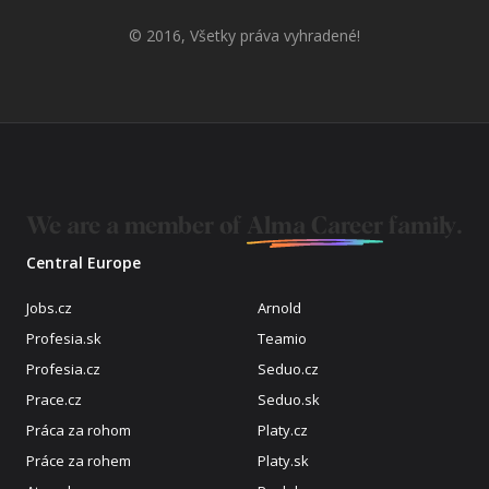
© 2016, Všetky práva vyhradené!
We are a member of
Alma Career
family.
Central Europe
Jobs.cz
Arnold
Profesia.sk
Teamio
Profesia.cz
Seduo.cz
Prace.cz
Seduo.sk
Práca za rohom
Platy.cz
Práce za rohem
Platy.sk