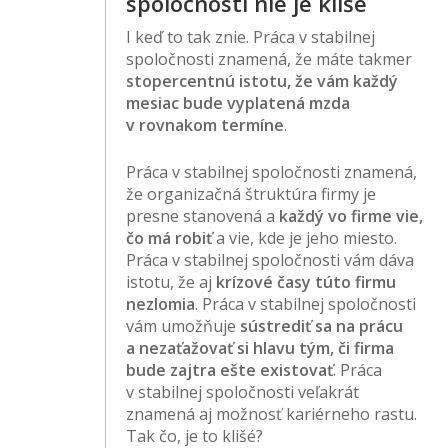
spoločnosti nie je klišé
I keď to tak znie. Práca v stabilnej
spoločnosti znamená, že máte takmer
stopercentnú istotu, že vám každý
mesiac bude vyplatená mzda
v rovnakom termíne
.
Práca v stabilnej spoločnosti znamená,
že organizačná štruktúra firmy je
presne stanovená a
každý vo firme vie,
čo má robiť
a vie, kde je jeho miesto.
Práca v stabilnej spoločnosti vám dáva
istotu, že aj
krízové časy túto firmu
nezlomia
. Práca v stabilnej spoločnosti
vám umožňuje
sústrediť sa na prácu
a nezaťažovať si hlavu tým, či firma
bude zajtra ešte existovať
. Práca
v stabilnej spoločnosti veľakrát
znamená aj možnosť kariérneho rastu.
Tak čo, je to klišé?