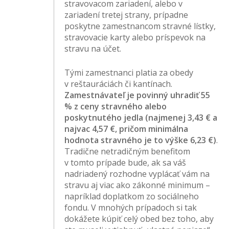
stravovacom zariadení, alebo v
zariadení tretej strany, prípadne
poskytne zamestnancom stravné lístky,
stravovacie karty alebo príspevok na
stravu na účet.
Tými zamestnanci platia za obedy
v reštauráciách či kantínach.
Zamestnávateľ je povinný uhradiť 55
% z ceny stravného alebo
poskytnutého jedla (najmenej 3,43 € a
najvac 4,57 €, pričom minimálna
hodnota stravného je to výške 6,23 €)
.
Tradične netradičným benefitom
v tomto prípade bude, ak sa váš
nadriadený rozhodne vyplácať vám na
stravu aj viac ako zákonné minimum –
napríklad doplatkom zo sociálneho
fondu. V mnohých prípadoch si tak
dokážete kúpiť celý obed bez toho, aby