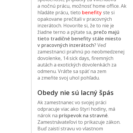
a nočnú prácu, možnosť home office. Ak
hľadáte prácu, tieto
benefity
ste si
opakovane prečítali v pracovných
inzerátoch. Hovoríte si, že to nie je
žiadne terno a pýtate sa,
prečo majú
tieto tradičné benefity stále miesto
v pracovných inzerátoch
? Veď
zamestnanci prahnú po neobmedzenej
dovolenke, 14 sick days, firemných
autách a exotických dovolenkách za
odmenu. Vráťte sa späť na zem
a zmeňte svoj uhol pohľadu.
Obedy nie sú lacný špás
Ak zamestnanec vo svojej práci
odpracuje viac ako štyri hodiny, má
nárok na
príspevok na stravné
.
Zamestnávateľovi to prikazuje zákon.
Buď zaistí stravu vo vlastnom