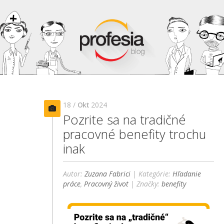
18 /
Okt
2024
Pozrite sa na tradičné
pracovné benefity trochu
inak
Autor:
Zuzana Fabrici
| Kategórie:
Hľadanie
práce
,
Pracovný život
| Značky:
benefity