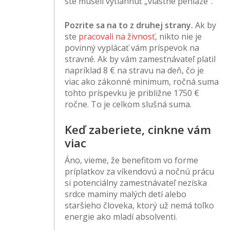
ste museli vytiahnuť „vlastné peniaze“.
Pozrite sa na to z druhej strany.
Ak by
ste
pracovali na živnosť
, nikto nie je
povinný vyplácať vám príspevok na
stravné. Ak by vám zamestnávateľ platil
napríklad 8 € na stravu na deň, čo je
viac ako zákonné minimum, ročná suma
tohto príspevku je približne 1750 €
ročne. To je celkom slušná suma.
Keď zaberiete, cinkne vám
viac
Áno, vieme, že benefitom vo forme
príplatkov za víkendovú a nočnú prácu
si potenciálny zamestnávateľ nezíska
srdce maminy malých detí alebo
staršieho človeka, ktorý už nemá toľko
energie ako mladí absolventi.