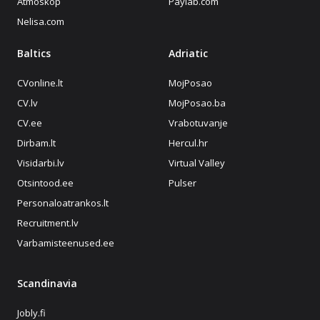
Atmoskop
Paylab.com
Nelisa.com
Baltics
Adriatic
CVonline.lt
MojPosao
CV.lv
MojPosao.ba
CV.ee
Vrabotuvanje
Dirbam.lt
Hercul.hr
Visidarbi.lv
Virtual Valley
Otsintood.ee
Pulser
Personaloatrankos.lt
Recruitment.lv
Varbamisteenused.ee
Scandinavia
Jobly.fi