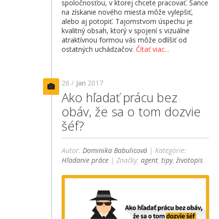
spoločnosťou, v ktorej chcete pracovať. Šance
na získanie nového miesta môže vylepšiť,
alebo aj potopiť. Tajomstvom úspechu je
kvalitný obsah, ktorý v spojení s vizuálne
atraktívnou formou vás môže odlíšiť od
ostatných uchádzačov.
Čítať viac...
26 /
Jan
2017
Ako hľadať prácu bez
obáv, že sa o tom dozvie
šéf?
Autor:
Dominika Babulicová
| Kategórie:
Hľadanie práce
| Značky:
agent
,
tipy
,
životopis