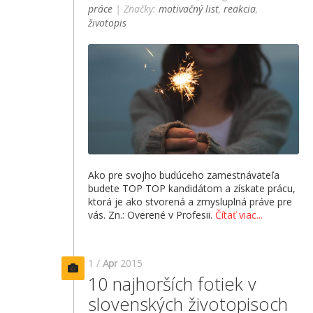
práce
| Značky:
motivačný list
,
reakcia
,
životopis
Ako pre svojho budúceho zamestnávateľa
budete TOP TOP kandidátom a získate prácu,
ktorá je ako stvorená a zmysluplná práve pre
vás. Zn.: Overené v Profesii.
Čítať viac...
1 /
Apr
2015
10 najhorších fotiek v
slovenských životopisoch