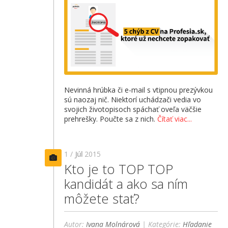
Nevinná hrúbka či e-mail s vtipnou prezývkou
sú naozaj nič. Niektorí uchádzači vedia vo
svojich životopisoch spáchať oveľa väčšie
prehrešky. Poučte sa z nich.
Čítať viac...
1 /
Júl
2015
Kto je to TOP TOP
kandidát a ako sa ním
môžete stať?
Autor:
Ivana Molnárová
| Kategórie:
Hľadanie