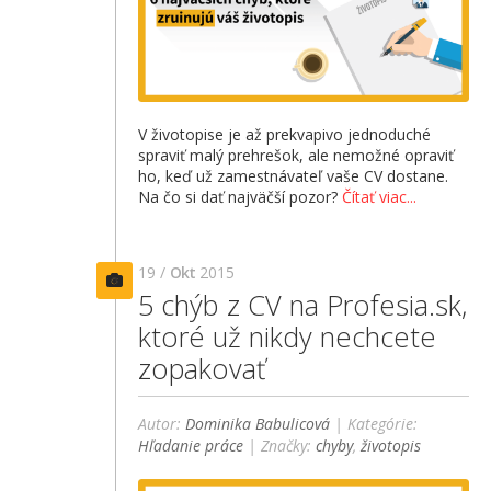
V životopise je až prekvapivo jednoduché
spraviť malý prehrešok, ale nemožné opraviť
ho, keď už zamestnávateľ vaše CV dostane.
Na čo si dať najväčší pozor?
Čítať viac...
19 /
Okt
2015
5 chýb z CV na Profesia.sk,
ktoré už nikdy nechcete
zopakovať
Autor:
Dominika Babulicová
| Kategórie:
Hľadanie práce
| Značky:
chyby
,
životopis