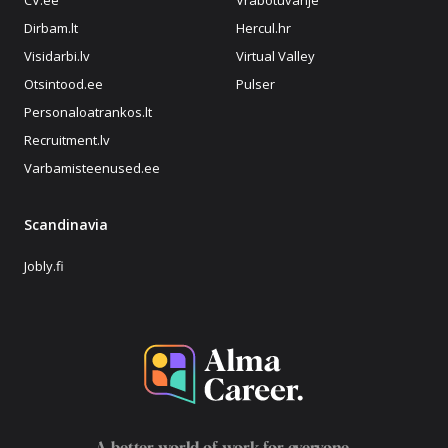
CV.ee
Vrabotuvanje
Dirbam.lt
Hercul.hr
Visidarbi.lv
Virtual Valley
Otsintood.ee
Pulser
Personaloatrankos.lt
Recruitment.lv
Varbamisteenused.ee
Scandinavia
Jobly.fi