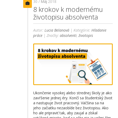
30 /
Máj
2018
8 krokov k modernému
životopisu absolventa
Autor:
Lucia Belanová
| Kategórie:
Hľadanie
práce
| Značky:
absolventi
,
životopis
Ukončenie vysokej alebo strednej školy je ako
zavŕšenie jednej éry. Končí sa študentský život
a nastupuje život pracovný. Väčšina sa na
jeho začiatku nezaobíde bez životopisu. Ako
ho ale pripraviť tak, aby zaujal a získal
vytúžené miesto, keď sa ešte nie je veľmi čím