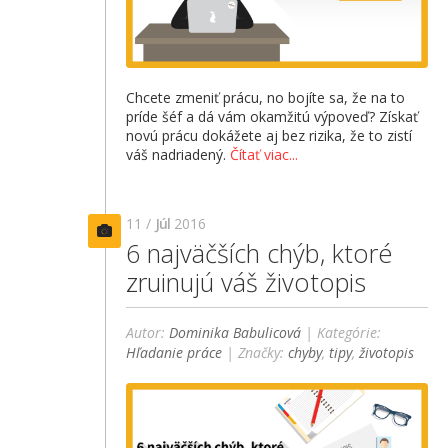
Chcete zmeniť prácu, no bojíte sa, že na to
príde šéf a dá vám okamžitú výpoveď? Získať
novú prácu dokážete aj bez rizika, že to zistí
váš nadriadený.
Čítať viac...
11 /
Júl
2016
6 najväčších chýb, ktoré
zruinujú váš životopis
Autor:
Dominika Babulicová
| Kategórie:
Hľadanie práce
| Značky:
chyby
,
tipy
,
životopis