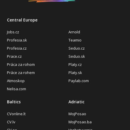
Central Europe
Jobs.cz
Arnold
Profesia.sk
Teamio
Profesia.cz
Seduo.cz
Prace.cz
Seduo.sk
Práca za rohom
Platy.cz
Práce za rohem
Platy.sk
Atmoskop
Paylab.com
Nelisa.com
Baltics
Adriatic
CVonline.lt
MojPosao
CV.lv
MojPosao.ba