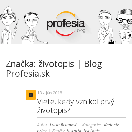
Značka: životopis | Blog
Profesia.sk
13 /
Jún
2018
Viete, kedy vznikol prvý
životopis?
Autor:
Lucia Belanová
| Kategórie:
Hľadanie
práce
| Značky:
história
,
životopis