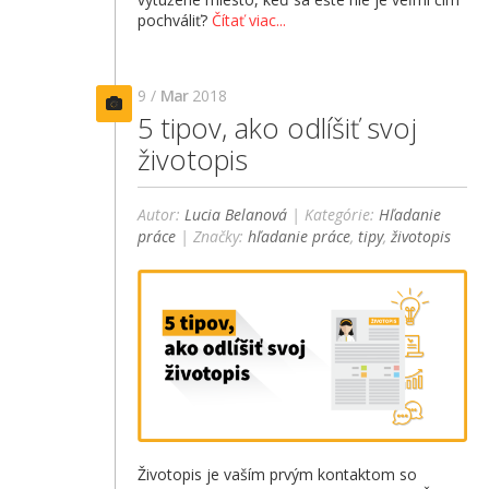
pochváliť?
Čítať viac...
9 /
Mar
2018
5 tipov, ako odlíšiť svoj
životopis
Autor:
Lucia Belanová
| Kategórie:
Hľadanie
práce
| Značky:
hľadanie práce
,
tipy
,
životopis
Životopis je vaším prvým kontaktom so